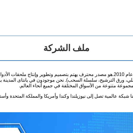
ملف الشركة
تأسست شركة Yantai Amho International Trade Co.,Ltd في عام 2010.هو مصدر محترف يهتم بتصمي
فصلي، ورق الترشيح، سلسلة السحب). نحن موجودون في يانتاى المدينة 
 مجموعة متنوعة من الأسواق المختلفة في جميع أنحاء العالم.
 شبكة عالمية تصل إلى نيوزيلندا وكندا وأمريكا والمملكة المتحدة وأسترالي