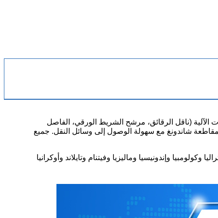
م وتطوير وإنتاج ملحقات الأدوات الآلية (ناقل الرقائق، مرشح الشريط الورقي، الفاصل
بمقاطعة شاندونغ مع سهولة الوصول إلى وسائل النقل. جميع
ا وكولومبيا وإندونيسيا وماليزيا وفيتنام وتايلاند وأوكرانيا