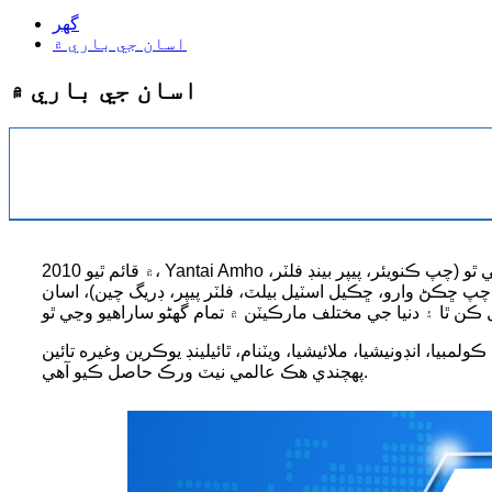
گهر
اسان جي باري ۾
اسان جي باري ۾
2010 ۾ قائم ٿيو، Yantai Amho انٽرنيشنل ٽريڊ ڪمپني، لميٽيڊ.هڪ پیشہ ور برآمد ڪندڙ آھي جيڪو مشين ٽول لوازمات جي ڊيزائن، ترقي ۽ پيداوار سان لاڳاپو رکي ٿو (چپ ڪنويئر، پيپر بينڊ فلٽر،
ٽ، فلٽر پيپر، ڊريگ چين)، اسان Yantai ۾ واقع آھيون. شهر، شنڊونگ صوبو آسان آمد و رفت جي رسائي سان. اسان جا سڀئي پراڊڪٽ بين
ا، انڊونيشيا، ملائيشيا، ويٽنام، ٿائيلينڊ يوڪرين وغيره تائين
پهچندي هڪ عالمي نيٽ ورڪ حاصل ڪيو آهي.