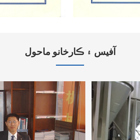
آفيس ۽ ڪارخانو ماحول