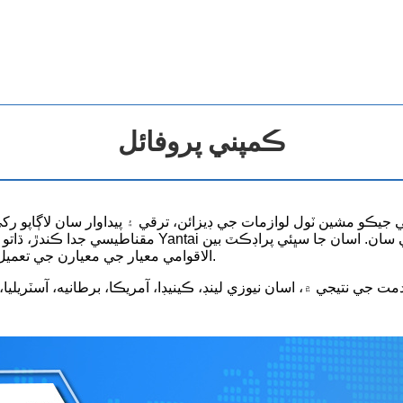
ڪمپني پروفائل
مقناطيسي جدا ڪندڙ، ڌاتو چپ ڇڪڻ وارو، ڇڪيل اسٽيل بيل
الاقوامي معيار جي معيارن جي تعميل ڪن ٿا ۽ دنيا جي مختلف مارڪيٽن ۾ تمام گهڻو ساراهيو وڃي ٿو.
تيجي ۾، اسان نيوزي لينڊ، ڪينيڊا، آمريڪا، برطانيه، آسٽريليا، ڪولمبي