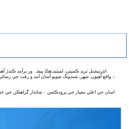
اسان جي اعلي معيار جي پروڊڪٽس ۽ شاندار گراهڪن جي خدمت جي ن