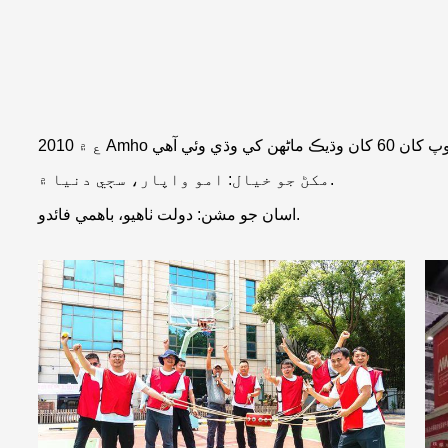
مکڻ جو خيال: امو واپار، سڄي دنيا ۾.
اسان جو مشن: دولت ٺاهيو، باهمي فائدو.