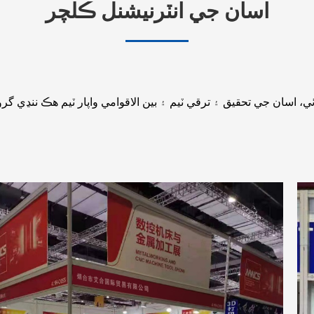
اسان جي انٽرنيشنل ڪلچر