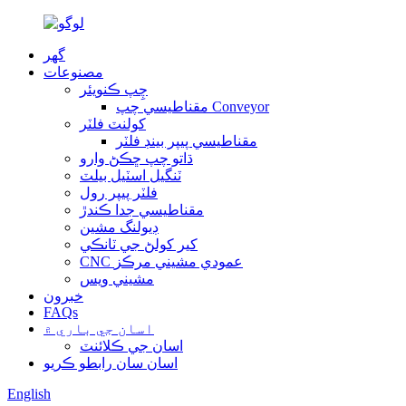
گهر
مصنوعات
چِپ ڪنويئر
مقناطيسي چپ Conveyor
کولنٽ فلٽر
مقناطيسي پيپر بينڊ فلٽر
ڌاتو چپ ڇڪڻ وارو
ٽنگيل اسٽيل بيلٽ
فلٽر پيپر رول
مقناطيسي جدا ڪندڙ
ڊيولنگ ​​مشين
کير کولڻ جي ٽانڪي
CNC عمودي مشيني مرڪز
مشيني ويس
خبرون
FAQs
اسان جي باري ۾
اسان جي ڪلائنٽ
اسان سان رابطو ڪريو
English