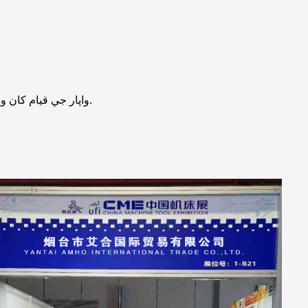
2010 ع ۾ Amho واپار جي قيام کان وٺي، اسان جي تحقيق ۽ ترقي ٽيم ۽ بين الاقوامي واپار ٽيم هڪ ننڍي گروپ کان 60 کان وڌيڪ ماڻهن کي وڌي وئي آهي.