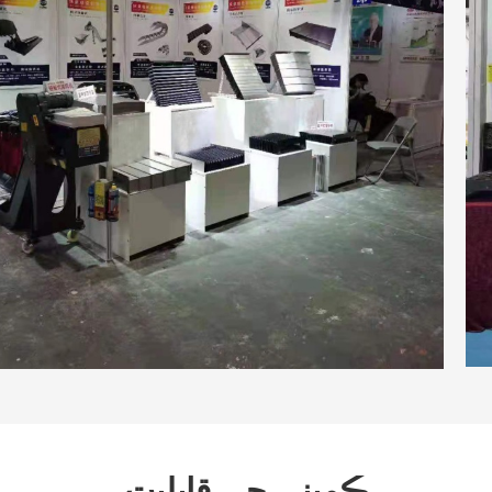
ڪمپني جي قابليت