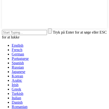
Tryk på Enter for at søge eller ESC
for at lukke
English
French
German
Portuguese
Spanish
Russian
Japanese
Korean
Arabic
Irish
Greek
Turkish
Italian
Danish
Romanian