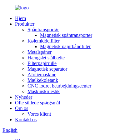
Hjem
Produkter
Spåntransportør
Magnetisk spåntransportør
Kølemiddelfilter
Magnetisk papirbåndfilter
Metalspåner
Hængslet stålbælte
Filterpapirrulle
Magnetisk separator
Afoliemaskine
Mælkekøletank
CNC lodret bearbejdningscenter
Maskinskruestik
Nyheder
Ofte stillede spørgsmål
Om os
Vores klient
Kontakt os
English