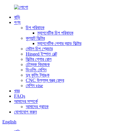
বাড়ি
পণ্য
চিপ পরিবাহক
ম্যাগনেটিক চিপ পরিবাহক
কুল্যান্ট ফিল্টার
ম্যাগনেটিক পেপার ব্যান্ড ফিল্টার
মেটাল চিপ শ্রেডার
Hinged ইস্পাত বেল্ট
ফিল্টার পেপার রোল
চৌম্বক বিভাজক
ডিওলিং মেশিন
দুধ কুলিং ট্যাঙ্ক
CNC উল্লম্ব যন্ত্র কেন্দ্র
মেশিন vise
খবর
FAQs
আমাদের সম্পর্কে
আমাদের গ্রাহক
যোগাযোগ করুন
English