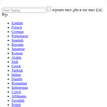
অনুসন্ধান করতে এন্টার বা বন্ধ করতে ESC
টিপুন
English
French
German
Portuguese
Spanish
Russian
Japanese
Korean
Arabic
Irish
Greek
Turkish
Italian
Danish
Romanian
Indonesian
Czech
Afrikaans
Swedish
Polish