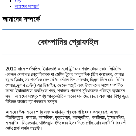
বাড়ি
আমাদের সম্পর্কে
আমাদের সম্পর্কে
কোম্পানির প্রোফাইল
2010 সালে প্রতিষ্ঠিত, ইয়ানতাই আমহো ইন্টারন্যাশনাল ট্রেড কোং, লিমিটেড।
একজন পেশাদার রপ্তানিকারক যা মেশিন টুলের আনুষাঙ্গিক (চিপ কনভেয়র, পেপার
ব্যান্ড ফিল্টার, ম্যাগনেটিক সেপারেটর, মেটাল চিপ শ্রেডার, হিঞ্জড স্টিল বেল্ট, ফিল্টার
পেপার, ড্র্যাগ চেইন) এর ডিজাইন, ডেভেলপমেন্ট এবং উৎপাদনের সাথে সম্পর্কিত।
আমরা ইয়ানটাইতে অবস্থিত শহর, শ্যানডং প্রদেশ সুবিধাজনক পরিবহন অ্যাক্সেস
সহ। আমাদের সমস্ত পণ্য আন্তর্জাতিক মানের মান মেনে চলে এবং সারা বিশ্ব জুড়ে
বিভিন্ন বাজারে ব্যাপকভাবে সমাদৃত।
আমাদের উচ্চ মানের পণ্য এবং অসামান্য গ্রাহক পরিষেবার ফলস্বরূপ, আমরা
নিউজিল্যান্ড, কানাডা, আমেরিকা, যুক্তরাজ্য, অস্ট্রেলিয়া, কলম্বিয়া, ইন্দোনেশিয়া,
মালয়শিয়া, ভিয়েতনাম, থাইল্যান্ড ইউক্রেন ইত্যাদিতে পৌঁছানোর একটি বিশ্বব্যাপী
নেটওয়ার্ক অর্জন করেছি।