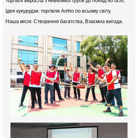
торгівлі виросла з невеликої групи до понад 60 осіб.
Ідея кукурудзи: торгівля Amho по всьому світу.
Наша місія: Створення багатства, Взаємна вигода.