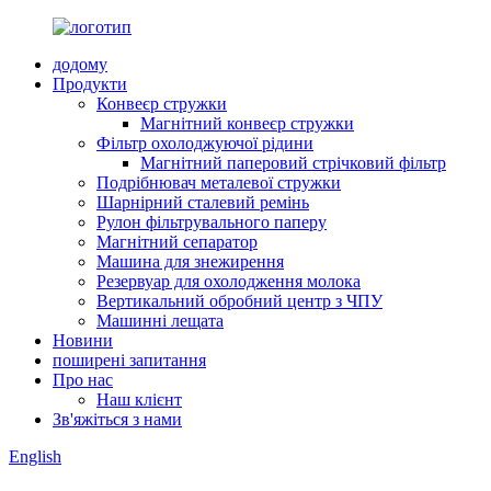
додому
Продукти
Конвеєр стружки
Магнітний конвеєр стружки
Фільтр охолоджуючої рідини
Магнітний паперовий стрічковий фільтр
Подрібнювач металевої стружки
Шарнірний сталевий ремінь
Рулон фільтрувального паперу
Магнітний сепаратор
Машина для знежирення
Резервуар для охолодження молока
Вертикальний обробний центр з ЧПУ
Машинні лещата
Новини
поширені запитання
Про нас
Наш клієнт
Зв'яжіться з нами
English