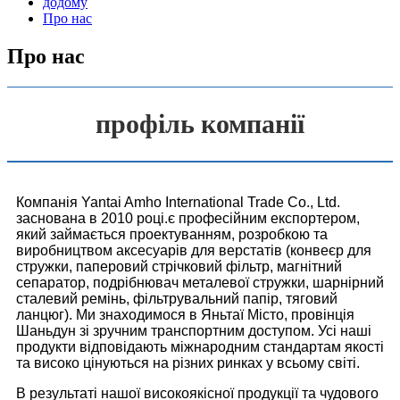
додому
Про нас
Про нас
профіль компанії
Компанія Yantai Amho International Trade Co., Ltd.
заснована в 2010 році.є професійним експортером,
який займається проектуванням, розробкою та
виробництвом аксесуарів для верстатів (конвеєр для
стружки, паперовий стрічковий фільтр, магнітний
сепаратор, подрібнювач металевої стружки, шарнірний
сталевий ремінь, фільтрувальний папір, тяговий
ланцюг). Ми знаходимося в Яньтаї Місто, провінція
Шаньдун зі зручним транспортним доступом. Усі наші
продукти відповідають міжнародним стандартам якості
та високо цінуються на різних ринках у всьому світі.
В результаті нашої високоякісної продукції та чудового