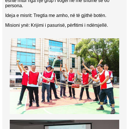
është rritur nga një grup i vogël në më shumë se 60
persona.
Ideja e misrit: Tregtia me amho, në të gjithë botën.
Misioni ynë: Krijimi i pasurisë, përfitimi i ndërsjellë.