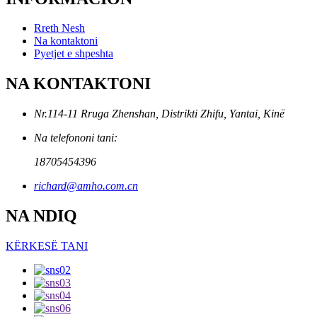
Rreth Nesh
Na kontaktoni
Pyetjet e shpeshta
NA KONTAKTONI
Nr.114-11 Rruga Zhenshan, Distrikti Zhifu, Yantai, Kinë
Na telefononi tani:
18705454396
richard@amho.com.cn
NA NDIQ
KËRKESË TANI