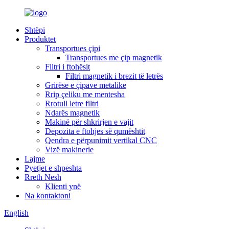
Shtëpi
Produktet
Transportues çipi
Transportues me çip magnetik
Filtri i ftohësit
Filtri magnetik i brezit të letrës
Grirëse e çipave metalike
Rrip çeliku me mentesha
Rrotull letre filtri
Ndarës magnetik
Makinë për shkrirjen e vajit
Depozita e ftohjes së qumështit
Qendra e përpunimit vertikal CNC
Vizë makinerie
Lajme
Pyetjet e shpeshta
Rreth Nesh
Klienti ynë
Na kontaktoni
English