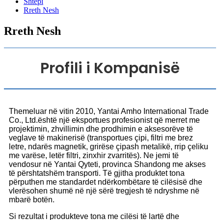
Shtëpi
Rreth Nesh
Rreth Nesh
Profili i Kompanisë
Themeluar në vitin 2010, Yantai Amho International Trade
Co., Ltd.është një eksportues profesionist që merret me
projektimin, zhvillimin dhe prodhimin e aksesorëve të
veglave të makinerisë (transportues çipi, filtri me brez
letre, ndarës magnetik, grirëse çipash metalikë, rrip çeliku
me varëse, letër filtri, zinxhir zvarritës). Ne jemi të
vendosur në Yantai Qyteti, provinca Shandong me akses
të përshtatshëm transporti. Të gjitha produktet tona
përputhen me standardet ndërkombëtare të cilësisë dhe
vlerësohen shumë në një sërë tregjesh të ndryshme në
mbarë botën.
Si rezultat i produkteve tona me cilësi të lartë dhe