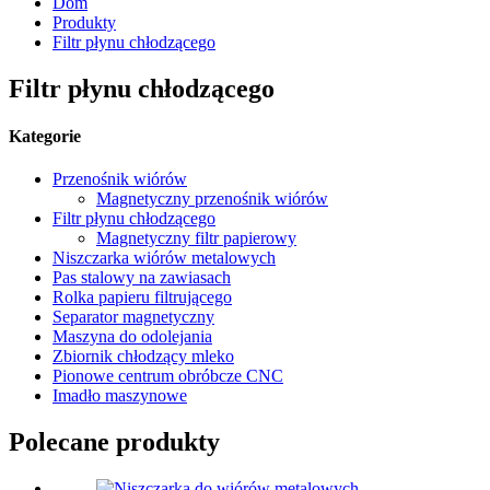
Dom
Produkty
Filtr płynu chłodzącego
Filtr płynu chłodzącego
Kategorie
Przenośnik wiórów
Magnetyczny przenośnik wiórów
Filtr płynu chłodzącego
Magnetyczny filtr papierowy
Niszczarka wiórów metalowych
Pas stalowy na zawiasach
Rolka papieru filtrującego
Separator magnetyczny
Maszyna do odolejania
Zbiornik chłodzący mleko
Pionowe centrum obróbcze CNC
Imadło maszynowe
Polecane produkty