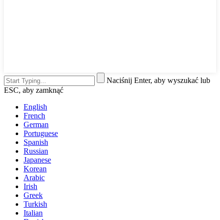
Naciśnij Enter, aby wyszukać lub
ESC, aby zamknąć
English
French
German
Portuguese
Spanish
Russian
Japanese
Korean
Arabic
Irish
Greek
Turkish
Italian