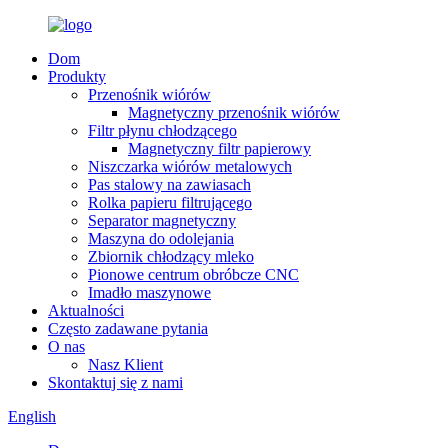
Dom
Produkty
Przenośnik wiórów
Magnetyczny przenośnik wiórów
Filtr płynu chłodzącego
Magnetyczny filtr papierowy
Niszczarka wiórów metalowych
Pas stalowy na zawiasach
Rolka papieru filtrującego
Separator magnetyczny
Maszyna do odolejania
Zbiornik chłodzący mleko
Pionowe centrum obróbcze CNC
Imadło maszynowe
Aktualności
Często zadawane pytania
O nas
Nasz Klient
Skontaktuj się z nami
English