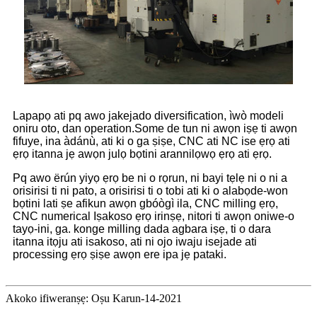
Lapapọ ati pq awo jakejado diversification, ìwò modeli
oniru oto, dan operation.Some de tun ni awọn iṣẹ ti awọn
fifuye, ina àdánù, ati ki o ga ṣiṣe, CNC ati NC ise ẹrọ ati
ẹrọ itanna jẹ awọn julọ bọtini arannilọwọ ẹrọ ati ẹrọ.
Pq awo ërún yiyọ ẹrọ be ni o rọrun, ni bayi tẹlẹ ni o ni a
orisirisi ti ni pato, a orisirisi ti o tobi ati ki o alabọde-won
bọtini lati ṣe afikun awọn gbóògì ila, CNC milling ẹrọ,
CNC numerical Iṣakoso ẹrọ irinṣẹ, nitori ti awọn oniwe-o
tayọ-ini, ga. konge milling dada agbara iṣẹ, ti o dara
itanna itọju ati isakoso, ati ni ojo iwaju isejade ati
processing ẹrọ ṣiṣe awọn ere ipa jẹ pataki.
Akoko ifiweranṣẹ: Oṣu Karun-14-2021