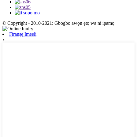
© Copyright - 2010-2021: Gbogbo awọn ẹtọ wa ni ipamọ.
Firanṣẹ Imeeli
x