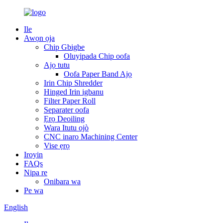
Ile
Awọn ọja
Chip Gbigbe
Oluyipada Chip oofa
Ajọ tutu
Oofa Paper Band Ajọ
Irin Chip Shredder
Hinged Irin igbanu
Filter Paper Roll
Separater oofa
Ẹrọ Deoiling
Wara Itutu ojò
CNC inaro Machining Center
Vise ẹrọ
Iroyin
FAQs
Nipa re
Onibara wa
Pe wa
English