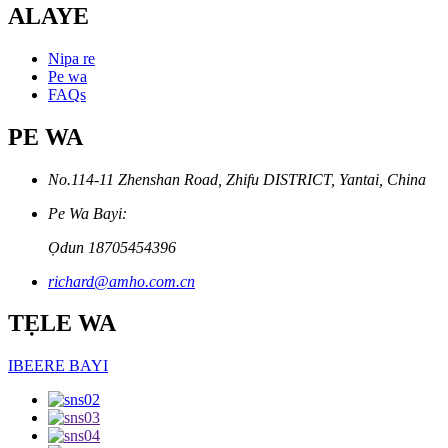
ALAYE
Nipa re
Pe wa
FAQs
PE WA
No.114-11 Zhenshan Road, Zhifu DISTRICT, Yantai, China
Pe Wa Bayi:
Ọdun 18705454396
richard@amho.com.cn
TẸLE WA
IBEERE BAYI