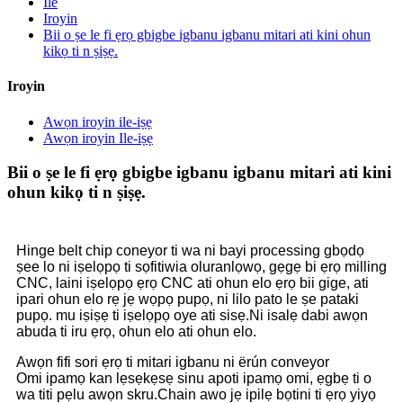
Ile
Iroyin
Bii o ṣe le fi ẹrọ gbigbe igbanu igbanu mitari ati kini ohun
kikọ ti n ṣiṣẹ.
Iroyin
Awọn iroyin ile-iṣẹ
Awọn iroyin Ile-iṣẹ
Bii o ṣe le fi ẹrọ gbigbe igbanu igbanu mitari ati kini
ohun kikọ ti n ṣiṣẹ.
Hinge belt chip coneyor ti wa ni bayi processing gbọdọ
ṣee lo ni iṣelọpọ ti sọfitiwia oluranlọwọ, gẹgẹ bi ẹrọ milling
CNC, laini iṣelọpọ ẹrọ CNC ati ohun elo ẹrọ bii gige, ati
ipari ohun elo rẹ jẹ wọpọ pupọ, ni lilo pato le ṣe pataki
pupọ. mu iṣiṣẹ ti iṣelọpọ oye ati sisẹ.Ni isalẹ dabi awọn
abuda ti iru ẹrọ, ohun elo ati ohun elo.
Awọn fifi sori ẹrọ ti mitari igbanu ni ërún conveyor
Omi ipamọ kan lẹsẹkẹsẹ sinu apoti ipamọ omi, ẹgbẹ ti o
wa titi pẹlu awọn skru.Chain awo jẹ ipilẹ bọtini ti ẹrọ yiyọ