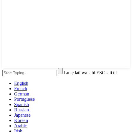
Lu tẹ lati wa tabi ESC lati tii
English
French
German
Portuguese
Spanish
Russian
Japanese
Korean
Arabic
Irish