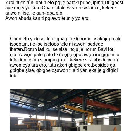
kuro ni chirún, ohun elo pq jẹ pataki pupọ, ipinnu ti igbesi
aye ẹrọ yiyọ kuro.Chain plate wear resistance, kekere
ariwo ni iṣẹ, le gun-igba elo.
Awọn abuda kan ti pq awo ërún yiyọ ẹrọ.
Ohun elo yii ti ṣe itọju igba pipẹ ti irọrun, iṣakojọpọ ati
isọdọtun, ile-iṣẹ iṣelọpọ tẹlẹ ni awọn iṣedede
ibatan.Rọrun lati lo, iṣẹ ṣiṣe, itọju jẹ irọrun.Bayi lori
ọja ti awọn pato pato le ro ọpọlọpọ awọn iru gige nilo
tẹlẹ, tun le fun stamping kú ti kekere si alabọde iwọn
awọn ẹya ara ẹrọ, tutu akori gbigbe ẹrọ.Besides ga
gbigbe ṣiṣe, gbigbe oṣuwọn ti a ti yan ẹka jẹ gidigidi
tobi.