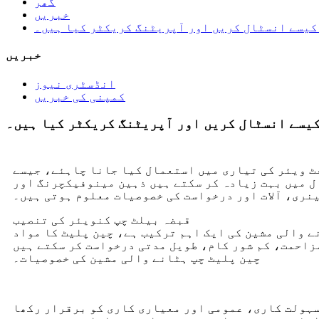
گھر
خبریں
کیسے انسٹال کریں اور آپریٹنگ کریکٹر کیا ہیں۔
خبریں
انڈسٹری نیوز
کمپنی کی خبریں
کیسے انسٹال کریں اور آپریٹنگ کریکٹر کیا ہیں۔
عمال کیا جانا چاہئے، جیسے CNC کی گھسائی کرنے والی مشین، CNC مشین کے آلے کی
ل میں بہت زیادہ کر سکتے ہیں ذہین مینوفیکچرنگ اور
نری، آلات اور درخواست کی خصوصیات معلوم ہوتی ہیں۔
قبضہ بیلٹ چپ کنویئر کی تنصیب
ے والی مشین کی ایک اہم ترکیب ہے، چین پلیٹ کا مواد
چین پلیٹ چپ ہٹانے والی مشین کی خصوصیات۔
 سہولت کاری، عمومی اور معیاری کاری کو برقرار رکھا