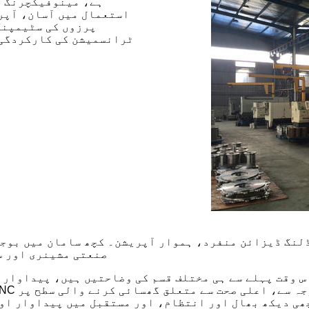
ہے، مینوفیکچرنگ ا
استعمال میں آسان، آپر
پرزوں کی سٹیمپنگ
ٹرانسمیشن کی کارکردگی 
نگ ڈیزائن منفرد، ہموار آپریشن۔ کچھ سامان میں بوجھ، ہ
اور NC صنعتی مشینری 
س وقت پہلے سے ہی مختلف قسم کی وضاحتیں ہیں، پیداوار ل
چھی دیکھ بھال اور انتظام، اور مستقبل میں پیداوار ا