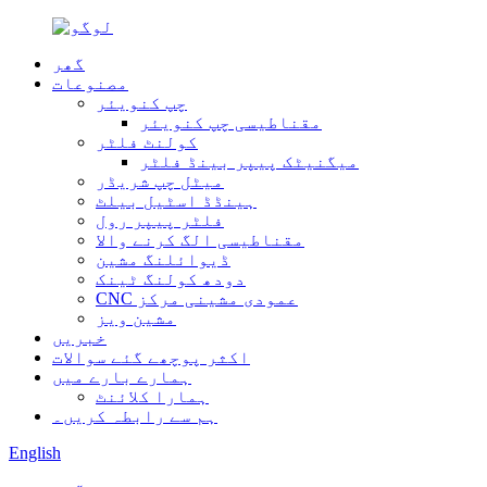
گھر
مصنوعات
چپ کنویئر
مقناطیسی چپ کنویئر
کولنٹ فلٹر
میگنیٹک پیپر بینڈ فلٹر
میٹل چپ شریڈر
ہینڈڈ اسٹیل بیلٹ
فلٹر پیپر رول
مقناطیسی الگ کرنے والا
ڈیوائلنگ مشین
دودھ کولنگ ٹینک
CNC عمودی مشینی مرکز
مشین ویز
خبریں
اکثر پوچھے گئے سوالات
ہمارے بارے میں
ہمارا کلائنٹ
ہم سے رابطہ کریں۔
English