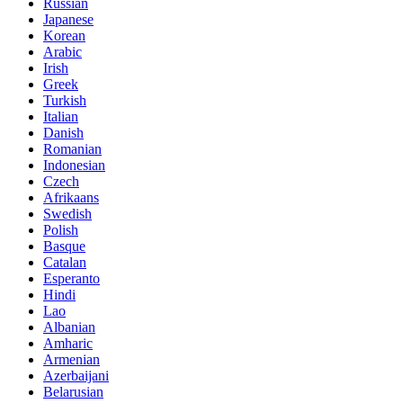
Russian
Japanese
Korean
Arabic
Irish
Greek
Turkish
Italian
Danish
Romanian
Indonesian
Czech
Afrikaans
Swedish
Polish
Basque
Catalan
Esperanto
Hindi
Lao
Albanian
Amharic
Armenian
Azerbaijani
Belarusian