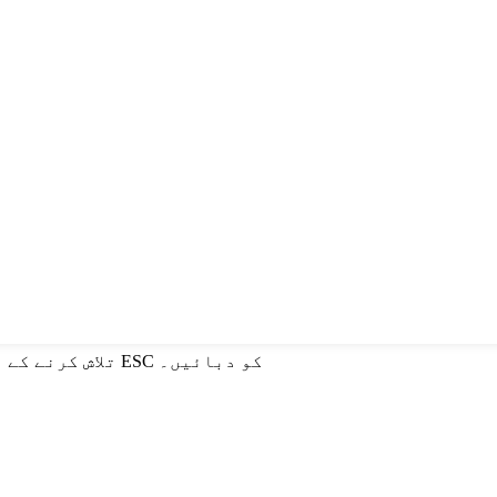
تلاش کرنے کے لیے انٹر یا بند کرنے کے لیے ESC کو دبائیں۔