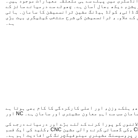
نڈسٹری میں پہلے سے ہی متعلقہ معیارات موجود ہیں۔
یشن، دیکھ بھال آسان ہے۔ چھوٹے سے درمیانے سائز کے
 ڈائی، کولڈ ہیڈنگ مشین ٹرانسمیشن کا سامان۔ ہائی
کے علاوہ، ٹرانسمیشن کی شرح منتخب کیٹیگری بہت بڑی
ہے۔
لکے وزن، اور اعلی کارکردگی کا کام بھی ہوتا ہے، CNC
اور سامان سب سے اہم معاون مشینری اور سامان ہے۔
ائنوں کو پورا کرنے کے لئے بڑے اور درمیانے درجے کی
کلید کی ایک قسم، CNC کی گھسائی کرنے والی مشین، CNC عددی کنٹرول مشین ٹولز، اپنی بہترین خصوصیات کی وجہ سے، اعلی صحت سے متعلق گھسائی کرنے والی سطح پر
ور پروسیسنگ مشینری مینوفیکچرنگ کی افادیت اہم ہے۔