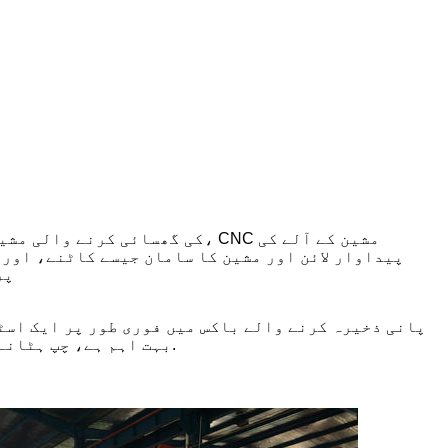
پیداوار لائن اور مشین کا سامان جیسے کاٹنے، اور 
پر
پانی ذخیرہ کرنے والے باکس میں فوری طور پر ایک اسٹ
بہت اہم ہے، چپ ہٹانے والی مشین کی سروس لائف کا فیصلہ۔ چین پلیٹ پہننے کی مزاحمت، کم شور کام، طویل مدتی درخواست کر سکتے ہیں.