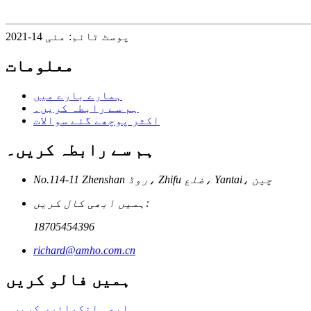
پوسٹ ٹائم: مئی 14-2021
معلومات
ہمارے بارے میں
ہم سے رابطہ کریں۔
اکثر پوچھے گئے سوالات
ہم سے رابطہ کریں۔
No.114-11 Zhenshan روڈ، Zhifu ضلع، Yantai، چین
ہمیں ابھی کال کریں:
18705454396
richard@amho.com.cn
ہمیں فالو کریں
ابھی انکوائری کریں۔