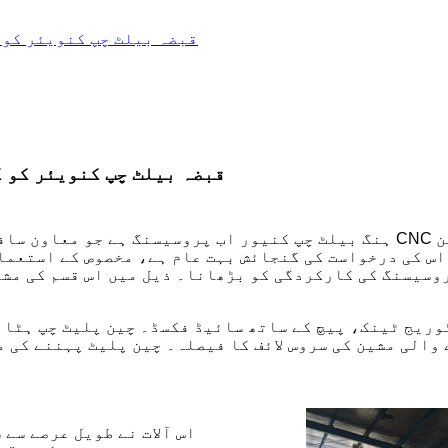
قبضہ بیلٹ چپ کنویئر کو 
قبضہ بیلٹ چپ کنویئر کو 
ہنگ بیلٹ چپ کنیور اب پروسیسنگ ہے جو معاون سافٹ ویئر کی تیاری میں است
اس کی درخواست کی گنجائش بہت عام ہے، مخصوص کے استعما
وسیسنگ کی کارکردگی کو بڑھانا۔ ذیل میں اس قسم کی مشی
وریج ٹینک، پیچ کے ساتھ سائیڈ فکسڈ۔ چین پلیٹ چپ ہٹان
اس آلات نے طویل عرصے سے