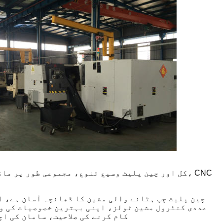
کل اور چین پلیٹ وسیع تنوع، مجموعی طور پر ماڈل
چین پلیٹ چپ ہٹانے والی مشین کا ڈھانچہ آسان ہے، ا
کام کرنے کی صلاحیت، سامان کی ا