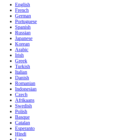
English
French
German
Portuguese
Spanish
Russian
Japanese
Korean
Arabic
Irish
Greek
Turkish
Italian
Danish
Romanian
Indonesian
Czech
Afrikaans
Swedish
Polish
Basque
Catalan
Esperanto
Hindi
Lao