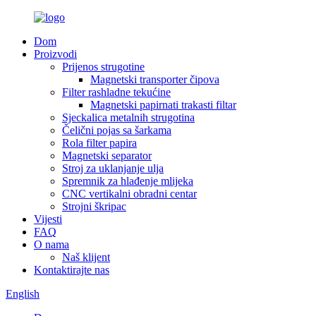
Dom
Proizvodi
Prijenos strugotine
Magnetski transporter čipova
Filter rashladne tekućine
Magnetski papirnati trakasti filtar
Sjeckalica metalnih strugotina
Čelični pojas sa šarkama
Rola filter papira
Magnetski separator
Stroj za uklanjanje ulja
Spremnik za hlađenje mlijeka
CNC vertikalni obradni centar
Strojni škripac
Vijesti
FAQ
O nama
Naš klijent
Kontaktirajte nas
English