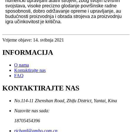
numerički upravljani alatni strojevi, zbog svojih izvrsnih
svojstava, visoke precizno glodanje površinske radne
sposobnosti, dobro održavanje opreme i upravljanje, au
budućnosti proizvodnja i obrada strojeva za proizvodnju
igra učinkovitost je kritična.
Vrijeme objave: 14. svibnja 2021
INFORMACIJA
O nama
Kontaktirajte nas
FAQ
KONTAKTIRAJTE NAS
No.114-11 Zhenshan Road, Zhifu District, Yantai, Kina
Nazovite nas sada:
18705454396
richard@amho.com.cn