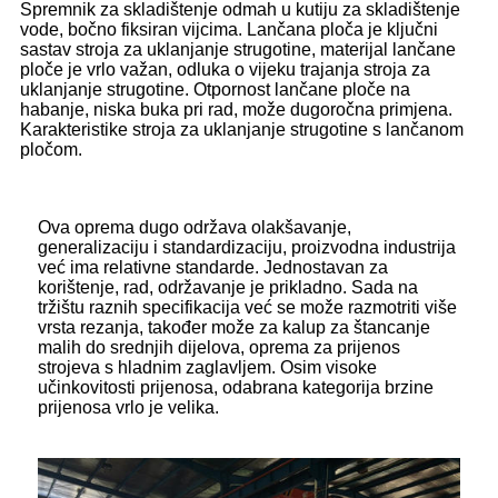
Spremnik za skladištenje odmah u kutiju za skladištenje
vode, bočno fiksiran vijcima. Lančana ploča je ključni
sastav stroja za uklanjanje strugotine, materijal lančane
ploče je vrlo važan, odluka o vijeku trajanja stroja za
uklanjanje strugotine. Otpornost lančane ploče na
habanje, niska buka pri rad, može dugoročna primjena.
Karakteristike stroja za uklanjanje strugotine s lančanom
pločom.
Ova oprema dugo održava olakšavanje,
generalizaciju i standardizaciju, proizvodna industrija
već ima relativne standarde. Jednostavan za
korištenje, rad, održavanje je prikladno. Sada na
tržištu raznih specifikacija već se može razmotriti više
vrsta rezanja, također može za kalup za štancanje
malih do srednjih dijelova, oprema za prijenos
strojeva s hladnim zaglavljem. Osim visoke
učinkovitosti prijenosa, odabrana kategorija brzine
prijenosa vrlo je velika.