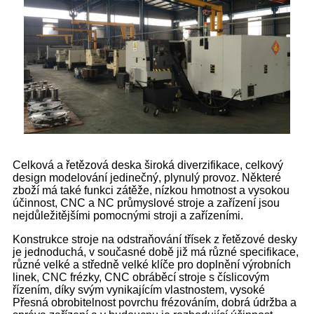
Celková a řetězová deska široká diverzifikace, celkový
design modelování jedinečný, plynulý provoz. Některé
zboží má také funkci zátěže, nízkou hmotnost a vysokou
účinnost, CNC a NC průmyslové stroje a zařízení jsou
nejdůležitějšími pomocnými stroji a zařízeními.
Konstrukce stroje na odstraňování třísek z řetězové desky
je jednoduchá, v současné době již má různé specifikace,
různé velké a středně velké klíče pro doplnění výrobních
linek, CNC frézky, CNC obráběcí stroje s číslicovým
řízením, díky svým vynikajícím vlastnostem, vysoké
Přesná obrobitelnost povrchu frézováním, dobrá údržba a