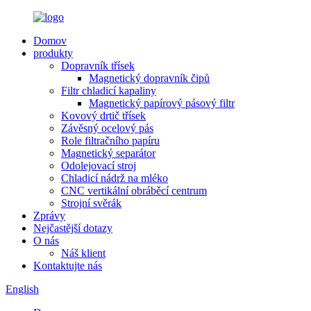
Domov
produkty
Dopravník třísek
Magnetický dopravník čipů
Filtr chladicí kapaliny
Magnetický papírový pásový filtr
Kovový drtič třísek
Závěsný ocelový pás
Role filtračního papíru
Magnetický separátor
Odolejovací stroj
Chladicí nádrž na mléko
CNC vertikální obráběcí centrum
Strojní svěrák
Zprávy
Nejčastější dotazy
O nás
Náš klient
Kontaktujte nás
English