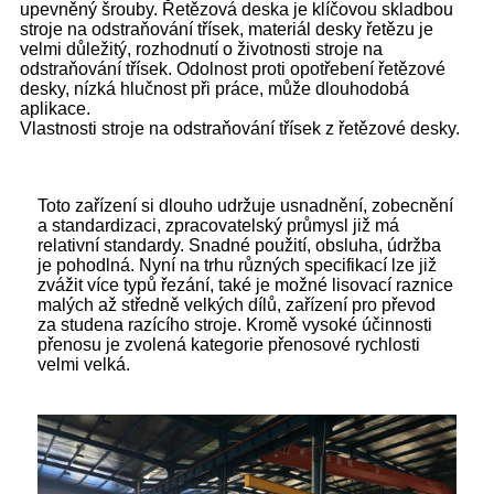
upevněný šrouby. Řetězová deska je klíčovou skladbou
stroje na odstraňování třísek, materiál desky řetězu je
velmi důležitý, rozhodnutí o životnosti stroje na
odstraňování třísek. Odolnost proti opotřebení řetězové
desky, nízká hlučnost při práce, může dlouhodobá
aplikace.
Vlastnosti stroje na odstraňování třísek z řetězové desky.
Toto zařízení si dlouho udržuje usnadnění, zobecnění
a standardizaci, zpracovatelský průmysl již má
relativní standardy. Snadné použití, obsluha, údržba
je pohodlná. Nyní na trhu různých specifikací lze již
zvážit více typů řezání, také je možné lisovací raznice
malých až středně velkých dílů, zařízení pro převod
za studena razícího stroje. Kromě vysoké účinnosti
přenosu je zvolená kategorie přenosové rychlosti
velmi velká.