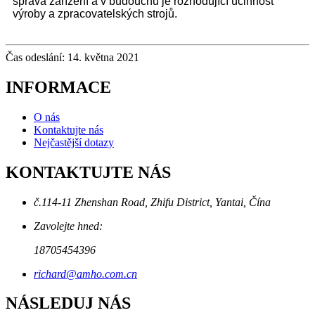
správa zařízení a v budoucnu je rozhodující účinnost
výroby a zpracovatelských strojů.
Čas odeslání: 14. května 2021
INFORMACE
O nás
Kontaktujte nás
Nejčastější dotazy
KONTAKTUJTE NÁS
č.114-11 Zhenshan Road, Zhifu District, Yantai, Čína
Zavolejte hned:
18705454396
richard@amho.com.cn
NÁSLEDUJ NÁS