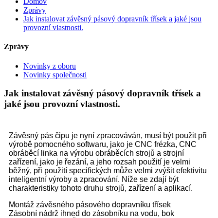
Domov
Zprávy
Jak instalovat závěsný pásový dopravník třísek a jaké jsou
provozní vlastnosti.
Zprávy
Novinky z oboru
Novinky společnosti
Jak instalovat závěsný pásový dopravník třísek a
jaké jsou provozní vlastnosti.
Závěsný pás čipu je nyní zpracováván, musí být použit při
výrobě pomocného softwaru, jako je CNC frézka, CNC
obráběcí linka na výrobu obráběcích strojů a strojní
zařízení, jako je řezání, a jeho rozsah použití je velmi
běžný, při použití specifických může velmi zvýšit efektivitu
inteligentní výroby a zpracování. Níže se zdají být
charakteristiky tohoto druhu strojů, zařízení a aplikací.
Montáž závěsného pásového dopravníku třísek
Zásobní nádrž ihned do zásobníku na vodu, bok