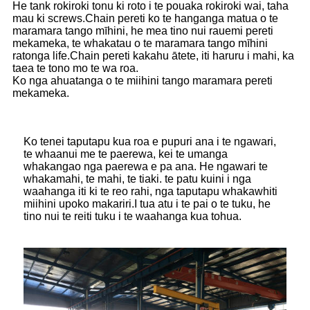
He tank rokiroki tonu ki roto i te pouaka rokiroki wai, taha
mau ki screws.Chain pereti ko te hanganga matua o te
maramara tango mīhini, he mea tino nui rauemi pereti
mekameka, te whakatau o te maramara tango mīhini
ratonga life.Chain pereti kakahu ātete, iti haruru i mahi, ka
taea te tono mo te wa roa.
Ko nga ahuatanga o te miihini tango maramara pereti
mekameka.
Ko tenei taputapu kua roa e pupuri ana i te ngawari,
te whaanui me te paerewa, kei te umanga
whakangao nga paerewa e pa ana. He ngawari te
whakamahi, te mahi, te tiaki. te patu kuini i nga
waahanga iti ki te reo rahi, nga taputapu whakawhiti
miihini upoko makariri.I tua atu i te pai o te tuku, he
tino nui te reiti tuku i te waahanga kua tohua.