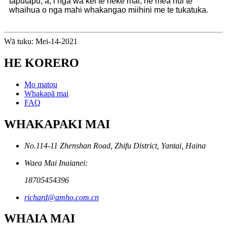
taputapu, a, i nga wa kei te heke mai, he mea nui te
whaihua o nga mahi whakangao miihini me te tukatuka.
Wā tuku: Mei-14-2021
HE KORERO
Mo matou
Whakapā mai
FAQ
WHAKAPAKI MAI
No.114-11 Zhenshan Road, Zhifu District, Yantai, Haina
Waea Mai Inaianei:
18705454396
richard@amho.com.cn
WHAIA MAI