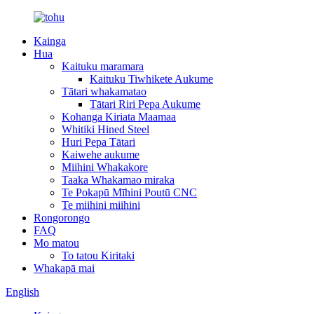
Kainga
Hua
Kaituku maramara
Kaituku Tiwhikete Aukume
Tātari whakamatao
Tātari Riri Pepa Aukume
Kohanga Kiriata Maamaa
Whitiki Hined Steel
Huri Pepa Tātari
Kaiwehe aukume
Miihini Whakakore
Taaka Whakamao miraka
Te Pokapū Mīhini Poutū CNC
Te miihini miihini
Rongorongo
FAQ
Mo matou
To tatou Kiritaki
Whakapā mai
English