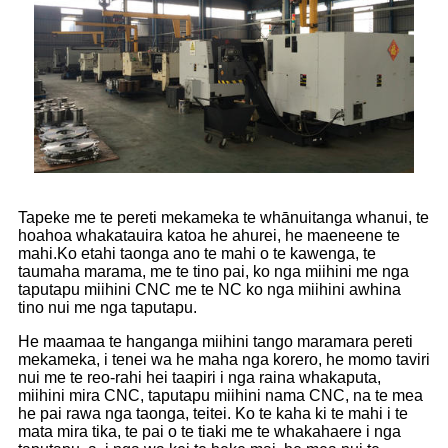
Tapeke me te pereti mekameka te whānuitanga whanui, te
hoahoa whakatauira katoa he ahurei, he maeneene te
mahi.Ko etahi taonga ano te mahi o te kawenga, te
taumaha marama, me te tino pai, ko nga miihini me nga
taputapu miihini CNC me te NC ko nga miihini awhina
tino nui me nga taputapu.
He maamaa te hanganga miihini tango maramara pereti
mekameka, i tenei wa he maha nga korero, he momo taviri
nui me te reo-rahi hei taapiri i nga raina whakaputa,
miihini mira CNC, taputapu miihini nama CNC, na te mea
he pai rawa nga taonga, teitei. Ko te kaha ki te mahi i te
mata mira tika, te pai o te tiaki me te whakahaere i nga