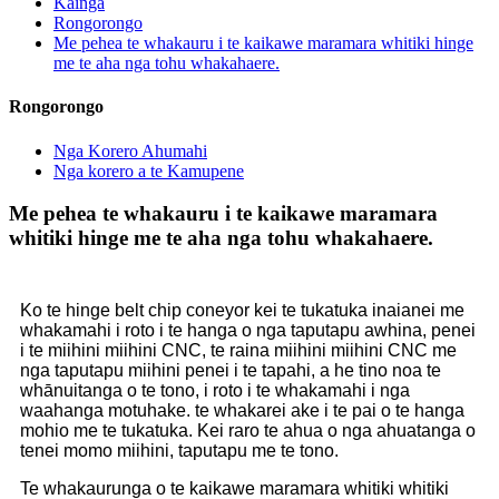
Kainga
Rongorongo
Me pehea te whakauru i te kaikawe maramara whitiki hinge
me te aha nga tohu whakahaere.
Rongorongo
Nga Korero Ahumahi
Nga korero a te Kamupene
Me pehea te whakauru i te kaikawe maramara
whitiki hinge me te aha nga tohu whakahaere.
Ko te hinge belt chip coneyor kei te tukatuka inaianei me
whakamahi i roto i te hanga o nga taputapu awhina, penei
i te miihini miihini CNC, te raina miihini miihini CNC me
nga taputapu miihini penei i te tapahi, a he tino noa te
whānuitanga o te tono, i roto i te whakamahi i nga
waahanga motuhake. te whakarei ake i te pai o te hanga
mohio me te tukatuka. Kei raro te ahua o nga ahuatanga o
tenei momo miihini, taputapu me te tono.
Te whakaurunga o te kaikawe maramara whitiki whitiki