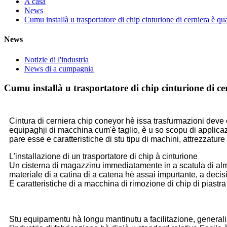
A casa
News
Cumu installà u trasportatore di chip cinturione di cerniera è qual
News
Notizie di l'industria
News di a cumpagnia
Cumu installà u trasportatore di chip cinturione di cern
Cintura di cerniera chip coneyor hè issa trasfurmazioni deve 
equipaghji di macchina cum'è taglio, è u so scopu di applicazi
pare esse e caratteristiche di stu tipu di machini, attrezzature
L'installazione di un trasportatore di chip à cinturione
Un cisterna di magazzinu immediatamente in a scatula di alma
materiale di a catina di a catena hè assai impurtante, a decis
E caratteristiche di a macchina di rimozione di chip di piastra
Stu equipamentu hà longu mantinutu a facilitazione, general