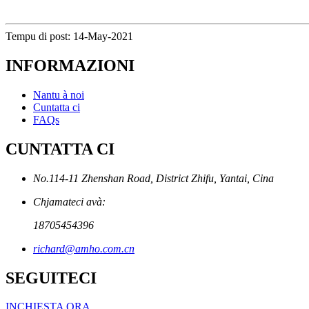
Tempu di post: 14-May-2021
INFORMAZIONI
Nantu à noi
Cuntatta ci
FAQs
CUNTATTA CI
No.114-11 Zhenshan Road, District Zhifu, Yantai, Cina
Chjamateci avà:
18705454396
richard@amho.com.cn
SEGUITECI
INCHIESTA ORA