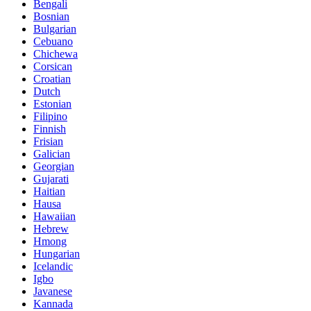
Bengali
Bosnian
Bulgarian
Cebuano
Chichewa
Corsican
Croatian
Dutch
Estonian
Filipino
Finnish
Frisian
Galician
Georgian
Gujarati
Haitian
Hausa
Hawaiian
Hebrew
Hmong
Hungarian
Icelandic
Igbo
Javanese
Kannada