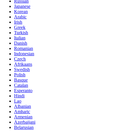
Russian
Japanese
Korean
Arabic
Irish
Greek
Turkish
Italian
Danish
Romanian
Indonesian
Czech
Afrikaans
Swedish
Polish
Basque
Catalan
Esperanto
Hindi
Lao
Albanian
Amharic
Armenian
Azerbaijani
Belarusian