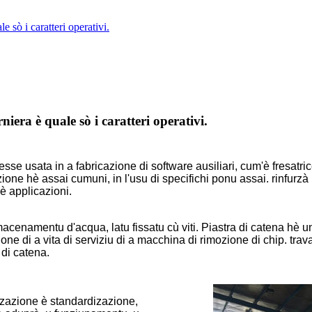
e sò i caratteri operativi.
iera è quale sò i caratteri operativi.
esse usata in a fabricazione di software ausiliari, cum'è fresat
one hè assai cumuni, in l'usu di specifichi ponu assai. rinfurzà 
 è applicazioni.
cenamentu d'acqua, latu fissatu cù viti. Piastra di catena hè u
ione di a vita di serviziu di a macchina di rimozione di chip. tra
 di catena.
izazione è standardizazione,