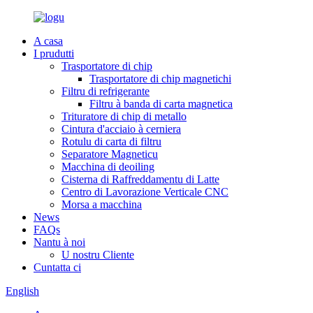
A casa
I prudutti
Trasportatore di chip
Trasportatore di chip magnetichi
Filtru di refrigerante
Filtru à banda di carta magnetica
Trituratore di chip di metallo
Cintura d'acciaio à cerniera
Rotulu di carta di filtru
Separatore Magneticu
Macchina di deoiling
Cisterna di Raffreddamentu di Latte
Centro di Lavorazione Verticale CNC
Morsa a macchina
News
FAQs
Nantu à noi
U nostru Cliente
Cuntatta ci
English