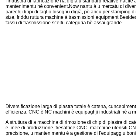
l'industria di fabricazione hà digià u standard relative.Facil
mantenimentu hè convenient.Now nantu à u mercatu di divers
parechji tippi di taglio bisognu digià, pò ancu per stamping 
size, friddu ruttura machine à trasmissioni equipment.Besides 
tassu di trasmissione sceltu categuria hè assai grande.
Diversificazione larga di piastra tutale è catena, cuncepimen
efficienza, CNC è NC machini è equipaghji industriali hè a ma
A struttura di a macchina di rimozione di chip di piastra di 
e linee di produzzione, fresatrice CNC, macchine utensili CNC d
precisione, u mantenimentu è a gestione di l'equipaggiu boni, 