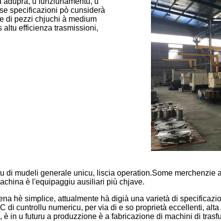
e à aduprà, u funziunamentu, u
e specificazioni pò cunsiderà
die di pezzi chjuchi à medium
altu efficienza trasmissioni,
tu di mudeli generale unicu, liscia operation.Some merchenzie anu
china è l'equipaggiu ausiliari più chjave.
catena hè simplice, attualmente hà digià una varietà di specific
i cuntrollu numericu, per via di e so proprietà eccellenti, alta A
è in u futuru a produzzione è a fabricazione di machini di trasfur