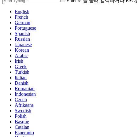
Enter 키를 눌러 검색하거나 ES
English
French
German
Portuguese
Spanish
Russian
Japanese
Korean
Arabic
Irish
Greek
Turkish
Italian
Danish
Romanian
Indonesian
Czech
Afrikaans
Swedish
Polish
Basque
Catalan
Esperanto