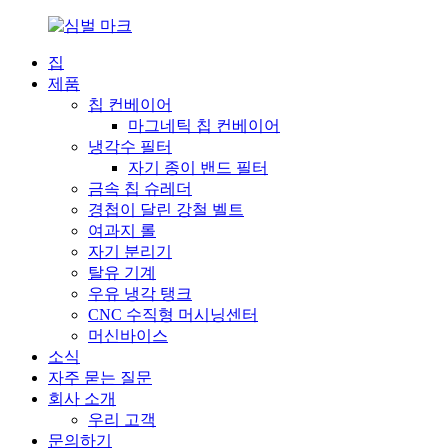
집
제품
칩 컨베이어
마그네틱 칩 컨베이어
냉각수 필터
자기 종이 밴드 필터
금속 칩 슈레더
경첩이 달린 강철 벨트
여과지 롤
자기 분리기
탈유 기계
우유 냉각 탱크
CNC 수직형 머시닝센터
머신바이스
소식
자주 묻는 질문
회사 소개
우리 고객
문의하기