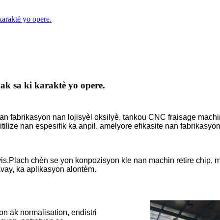
araktè yo opere.
k sa ki karaktè yo opere.
nan fabrikasyon nan lojisyèl oksilyè, tankou CNC fraisage mac
tilize nan espesifik ka anpil. amelyore efikasite nan fabrikasyo
is.Plach chèn se yon konpozisyon kle nan machin retire chip, ma
ravay, ka aplikasyon alontèm.
n ak normalisation, endistri