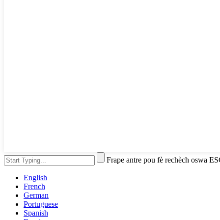
Frape antre pou fè rechèch oswa E
English
French
German
Portuguese
Spanish