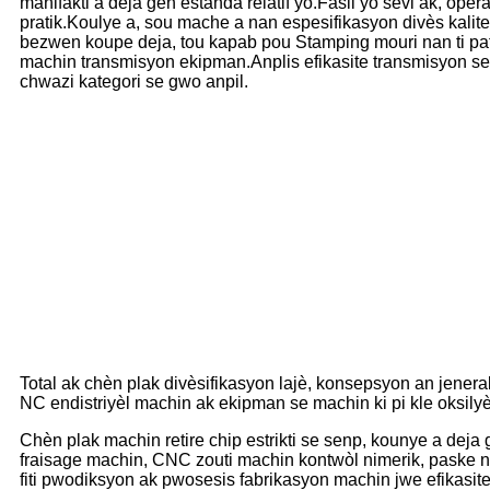
manifakti a deja gen estanda relatif yo.Fasil yo sèvi ak, oper
pratik.Koulye a, sou mache a nan espesifikasyon divès kalite 
bezwen koupe deja, tou kapab pou Stamping mouri nan ti pat
machin transmisyon ekipman.Anplis efikasite transmisyon s
chwazi kategori se gwo anpil.
Total ak chèn plak divèsifikasyon lajè, konsepsyon an jener
NC endistriyèl machin ak ekipman se machin ki pi kle oksily
Chèn plak machin retire chip estrikti se senp, kounye a de
fraisage machin, CNC zouti machin kontwòl nimerik, paske na
fiti pwodiksyon ak pwosesis fabrikasyon machin jwe efikasite 