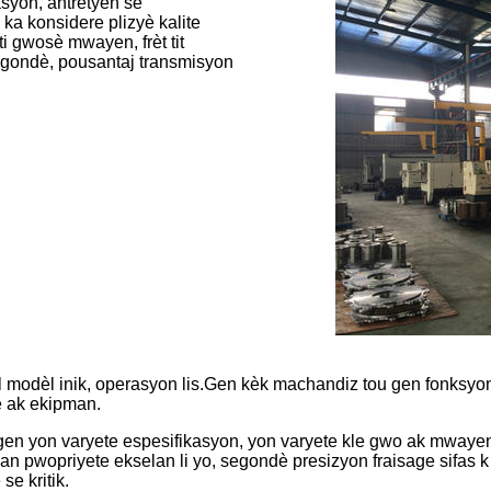
asyon, antretyen se
ka konsidere plizyè kalite
i gwosè mwayen, frèt tit
egondè, pousantaj transmisyon
al modèl inik, operasyon lis.Gen kèk machandiz tou gen fonksyo
è ak ekipman.
ja gen yon varyete espesifikasyon, yon varyete kle gwo ak mwa
n pwopriyete ekselan li yo, segondè presizyon fraisage sifas k
se kritik.