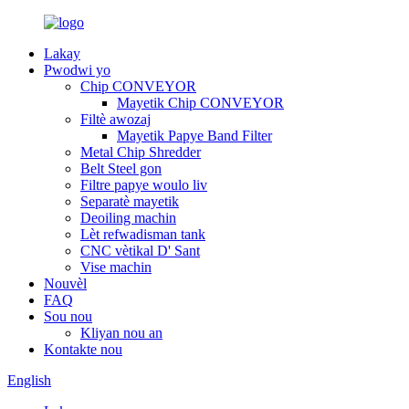
Lakay
Pwodwi yo
Chip CONVEYOR
Mayetik Chip CONVEYOR
Filtè awozaj
Mayetik Papye Band Filter
Metal Chip Shredder
Belt Steel gon
Filtre papye woulo liv
Separatè mayetik
Deoiling machin
Lèt refwadisman tank
CNC vètikal D' Sant
Vise machin
Nouvèl
FAQ
Sou nou
Kliyan nou an
Kontakte nou
English