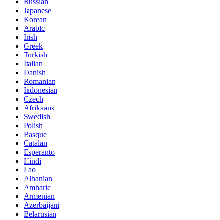
Russian
Japanese
Korean
Arabic
Irish
Greek
Turkish
Italian
Danish
Romanian
Indonesian
Czech
Afrikaans
Swedish
Polish
Basque
Catalan
Esperanto
Hindi
Lao
Albanian
Amharic
Armenian
Azerbaijani
Belarusian