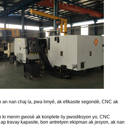
n an nan chaj la, pwa limyè, ak efikasite segondè, CNC ak
yen ki menm gwosè ak konplete liy pwodiksyon yo, CNC
 ap travay kapasite, bon antretyen ekipman ak jesyon, ak nan