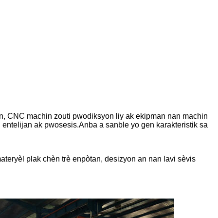
hin, CNC machin zouti pwodiksyon liy ak ekipman nan machin
n entelijan ak pwosesis.Anba a sanble yo gen karakteristik sa
teryèl plak chèn trè enpòtan, desizyon an nan lavi sèvis