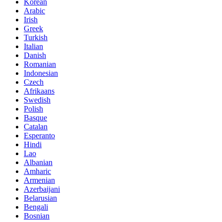
Korean
Arabic
Irish
Greek
Turkish
Italian
Danish
Romanian
Indonesian
Czech
Afrikaans
Swedish
Polish
Basque
Catalan
Esperanto
Hindi
Lao
Albanian
Amharic
Armenian
Azerbaijani
Belarusian
Bengali
Bosnian