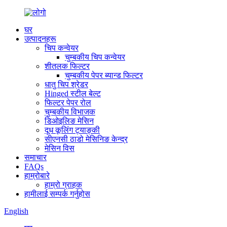
घर
उत्पादनहरू
चिप कन्वेयर
चुम्बकीय चिप कन्वेयर
शीतलक फिल्टर
चुम्बकीय पेपर ब्यान्ड फिल्टर
धातु चिप श्रेडर
Hinged स्टील बेल्ट
फिल्टर पेपर रोल
चुम्बकीय विभाजक
डिओइलिङ मेसिन
दूध कूलिंग ट्याङ्की
सीएनसी ठाडो मेसिनिङ केन्द्र
मेसिन विस
समाचार
FAQs
हाम्रोबारे
हाम्रो ग्राहक
हामीलाई सम्पर्क गर्नुहोस
English