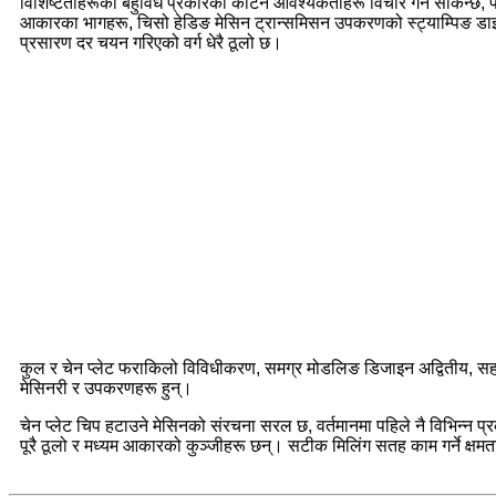
विशिष्टताहरूको बहुविध प्रकारका काटन आवश्यकताहरू विचार गर्न सकिन्छ, 
आकारका भागहरू, चिसो हेडिङ मेसिन ट्रान्समिसन उपकरणको स्ट्याम्पिङ डाइ
प्रसारण दर चयन गरिएको वर्ग धेरै ठूलो छ।
कुल र चेन प्लेट फराकिलो विविधीकरण, समग्र मोडलिङ डिजाइन अद्वितीय, सह
मेसिनरी र उपकरणहरू हुन्।
चेन प्लेट चिप हटाउने मेसिनको संरचना सरल छ, वर्तमानमा पहिले नै विभिन्न 
पूरै ठूलो र मध्यम आकारको कुञ्जीहरू छन्। सटीक मिलिंग सतह काम गर्ने क्षमता,