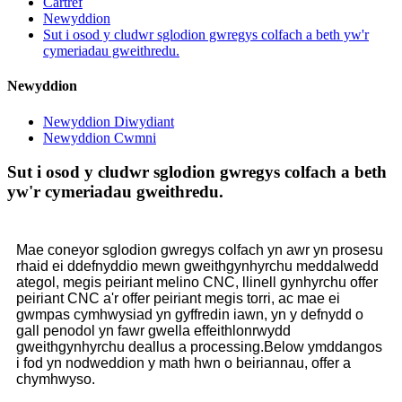
Cartref
Newyddion
Sut i osod y cludwr sglodion gwregys colfach a beth yw'r
cymeriadau gweithredu.
Newyddion
Newyddion Diwydiant
Newyddion Cwmni
Sut i osod y cludwr sglodion gwregys colfach a beth
yw'r cymeriadau gweithredu.
Mae coneyor sglodion gwregys colfach yn awr yn prosesu
rhaid ei ddefnyddio mewn gweithgynhyrchu meddalwedd
ategol, megis peiriant melino CNC, llinell gynhyrchu offer
peiriant CNC a'r offer peiriant megis torri, ac mae ei
gwmpas cymhwysiad yn gyffredin iawn, yn y defnydd o
gall penodol yn fawr gwella effeithlonrwydd
gweithgynhyrchu deallus a processing.Below ymddangos
i fod yn nodweddion y math hwn o beiriannau, offer a
chymhwyso.