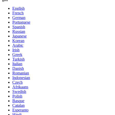
English
French
German
Portuguese
Spanish
Russian
Japanese
Korean
Arabic
Irish
Greek
Turkish
Italian
Danish
Romanian
Indonesian
Czech
Afrikaans
Swedish
Polish
Basque
Catalan
Esperanto
Hindi