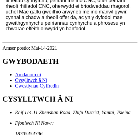
llinellau cynhyrchu, peiriant melino CNC, offer peiriant
rheoli rhifiadol CNC, oherwydd ei briodweddau rhagorol,
uchel Mae gallu gweithio arwyneb melino manwl gywir,
cynnal a chadw a rheoli offer da, ac yn y dyfodol mae
gweithgynhyrchu peiriannau cynhyrchu a phrosesu yn
chwarae effeithiolrwydd yn hanfodol.
Amser postio: Mai-14-2021
GWYBODAETH
Amdanom ni
Cysylltwch â Ni
Cwestiynau Cyffredin
CYSYLLTWCH Â NI
Rhif 114-11 Zhenshan Road, Zhifu District, Yantai, Tsieina
Ffoniwch Ni Nawr:
18705454396