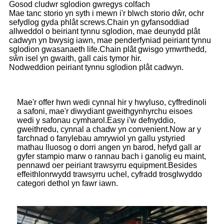
Gosod cludwr sglodion gwregys colfach
Mae tanc storio yn syth i mewn i'r blwch storio dŵr, ochr
sefydlog gyda phlât screws.Chain yn gyfansoddiad
allweddol o beiriant tynnu sglodion, mae deunydd plât
cadwyn yn bwysig iawn, mae penderfyniad peiriant tynnu
sglodion gwasanaeth life.Chain plât gwisgo ymwrthedd,
sŵn isel yn gwaith, gall cais tymor hir.
Nodweddion peiriant tynnu sglodion plât cadwyn.
Mae'r offer hwn wedi cynnal hir y hwyluso, cyffredinoli
a safoni, mae'r diwydiant gweithgynhyrchu eisoes
wedi y safonau cymharol.Easy i'w defnyddio,
gweithredu, cynnal a chadw yn convenient.Now ar y
farchnad o fanylebau amrywiol yn gallu ystyried
mathau lluosog o dorri angen yn barod, hefyd gall ar
gyfer stampio marw o rannau bach i ganolig eu maint,
pennawd oer peiriant trawsyrru equipment.Besides
effeithlonrwydd trawsyrru uchel, cyfradd trosglwyddo
categori dethol yn fawr iawn.