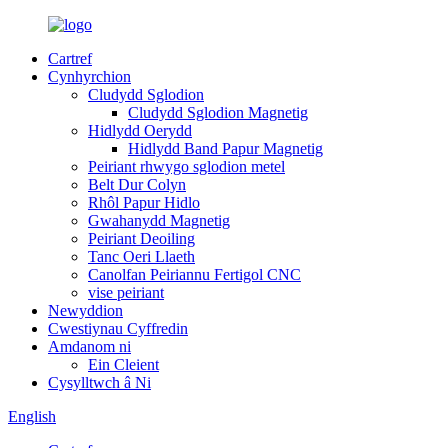
Cartref
Cynhyrchion
Cludydd Sglodion
Cludydd Sglodion Magnetig
Hidlydd Oerydd
Hidlydd Band Papur Magnetig
Peiriant rhwygo sglodion metel
Belt Dur Colyn
Rhôl Papur Hidlo
Gwahanydd Magnetig
Peiriant Deoiling
Tanc Oeri Llaeth
Canolfan Peiriannu Fertigol CNC
vise peiriant
Newyddion
Cwestiynau Cyffredin
Amdanom ni
Ein Cleient
Cysylltwch â Ni
English