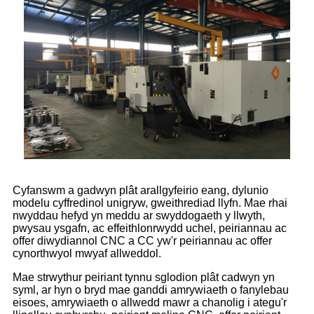
Cyfanswm a gadwyn plât arallgyfeirio eang, dylunio
modelu cyffredinol unigryw, gweithrediad llyfn. Mae rhai
nwyddau hefyd yn meddu ar swyddogaeth y llwyth,
pwysau ysgafn, ac effeithlonrwydd uchel, peiriannau ac
offer diwydiannol CNC a CC yw'r peiriannau ac offer
cynorthwyol mwyaf allweddol.
Mae strwythur peiriant tynnu sglodion plât cadwyn yn
syml, ar hyn o bryd mae ganddi amrywiaeth o fanylebau
eisoes, amrywiaeth o allwedd mawr a chanolig i ategu'r