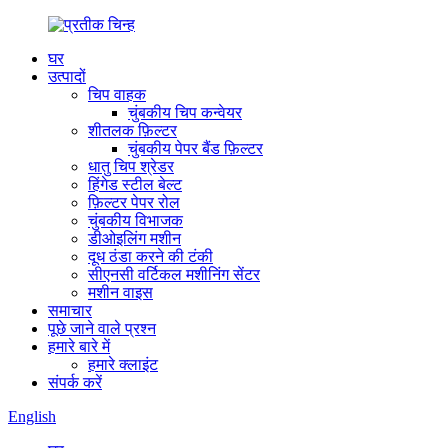
घर
उत्पादों
चिप वाहक
चुंबकीय चिप कन्वेयर
शीतलक फ़िल्टर
चुंबकीय पेपर बैंड फ़िल्टर
धातु चिप श्रेडर
हिंगेड स्टील बेल्ट
फ़िल्टर पेपर रोल
चुंबकीय विभाजक
डीओइलिंग मशीन
दूध ठंडा करने की टंकी
सीएनसी वर्टिकल मशीनिंग सेंटर
मशीन वाइस
समाचार
पूछे जाने वाले प्रश्न
हमारे बारे में
हमारे क्लाइंट
संपर्क करें
English