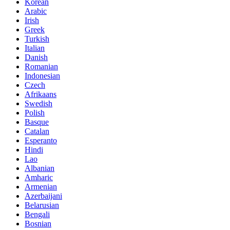
Korean
Arabic
Irish
Greek
Turkish
Italian
Danish
Romanian
Indonesian
Czech
Afrikaans
Swedish
Polish
Basque
Catalan
Esperanto
Hindi
Lao
Albanian
Amharic
Armenian
Azerbaijani
Belarusian
Bengali
Bosnian