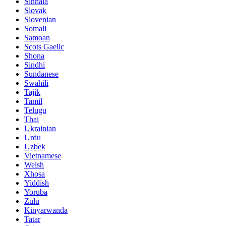
Sinhala
Slovak
Slovenian
Somali
Samoan
Scots Gaelic
Shona
Sindhi
Sundanese
Swahili
Tajik
Tamil
Telugu
Thai
Ukrainian
Urdu
Uzbek
Vietnamese
Welsh
Xhosa
Yiddish
Yoruba
Zulu
Kinyarwanda
Tatar