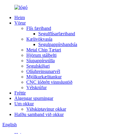
Heim
Vörur
Flís færiband
Segulflísarfæriband
Kælivökvasía
Segulpappírsbandsía
Metal Chip Tætari
Hjörum stálbelti
Síupappírsrúlla
Segulskiljari
Olíuhreinsunarvél
Mjólkurkælitankur
CNC lóðrétt vinnslustöð
Vélskrúfur
Fréttir
Algengar spurningar
Um okkur
Viðskiptavinur okkar
Hafðu samband við okkur
English