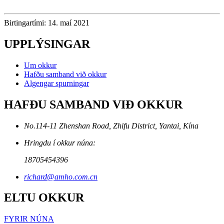
Birtingartími: 14. maí 2021
UPPLÝSINGAR
Um okkur
Hafðu samband við okkur
Algengar spurningar
HAFÐU SAMBAND VIÐ OKKUR
No.114-11 Zhenshan Road, Zhifu District, Yantai, Kína
Hringdu í okkur núna:
18705454396
richard@amho.com.cn
ELTU OKKUR
FYRIR NÚNA