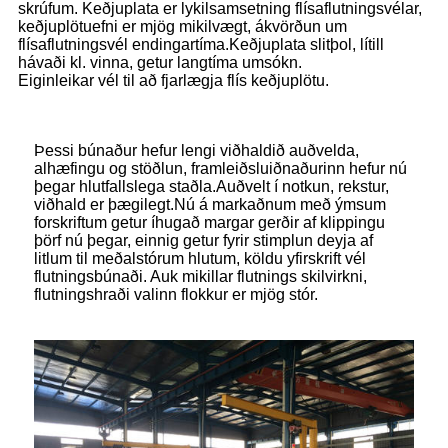
skrúfum. Keðjuplata er lykilsamsetning flísaflutningsvélar,
keðjuplötuefni er mjög mikilvægt, ákvörðun um
flísaflutningsvél endingartíma.Keðjuplata slitþol, lítill
hávaði kl. vinna, getur langtíma umsókn.
Eiginleikar vél til að fjarlægja flís keðjuplötu.
Þessi búnaður hefur lengi viðhaldið auðvelda,
alhæfingu og stöðlun, framleiðsluiðnaðurinn hefur nú
þegar hlutfallslega staðla.Auðvelt í notkun, rekstur,
viðhald er þægilegt.Nú á markaðnum með ýmsum
forskriftum getur íhugað margar gerðir af klippingu
þörf nú þegar, einnig getur fyrir stimplun deyja af
litlum til meðalstórum hlutum, köldu yfirskrift vél
flutningsbúnaði. Auk mikillar flutnings skilvirkni,
flutningshraði valinn flokkur er mjög stór.