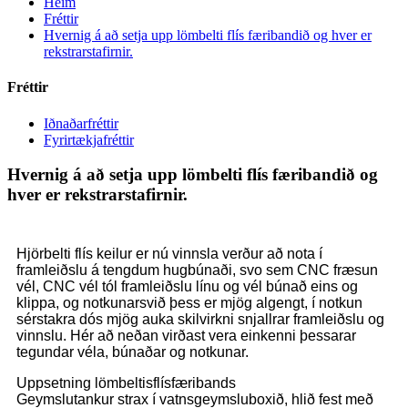
Heim
Fréttir
Hvernig á að setja upp lömbelti flís færibandið og hver er
rekstrarstafirnir.
Fréttir
Iðnaðarfréttir
Fyrirtækjafréttir
Hvernig á að setja upp lömbelti flís færibandið og
hver er rekstrarstafirnir.
Hjörbelti flís keilur er nú vinnsla verður að nota í
framleiðslu á tengdum hugbúnaði, svo sem CNC fræsun
vél, CNC vél tól framleiðslu línu og vél búnað eins og
klippa, og notkunarsvið þess er mjög algengt, í notkun
sérstakra dós mjög auka skilvirkni snjallrar framleiðslu og
vinnslu. Hér að neðan virðast vera einkenni þessarar
tegundar véla, búnaðar og notkunar.
Uppsetning lömbeltisflísfæribands
Geymslutankur strax í vatnsgeymsluboxið, hlið fest með