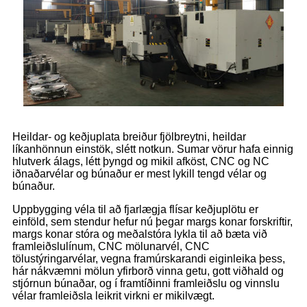
Heildar- og keðjuplata breiður fjölbreytni, heildar
líkanhönnun einstök, slétt notkun. Sumar vörur hafa einnig
hlutverk álags, létt þyngd og mikil afköst, CNC og NC
iðnaðarvélar og búnaður er mest lykill tengd vélar og
búnaður.
Uppbygging véla til að fjarlægja flísar keðjuplötu er
einföld, sem stendur hefur nú þegar margs konar forskriftir,
margs konar stóra og meðalstóra lykla til að bæta við
framleiðslulínum, CNC mölunarvél, CNC
tölustýringarvélar, vegna framúrskarandi eiginleika þess,
hár nákvæmni mölun yfirborð vinna getu, gott viðhald og
stjórnun búnaðar, og í framtíðinni framleiðslu og vinnslu
vélar framleiðsla leikrit virkni er mikilvægt.