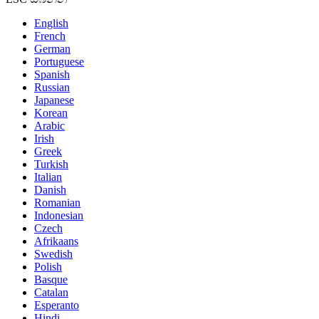
English
French
German
Portuguese
Spanish
Russian
Japanese
Korean
Arabic
Irish
Greek
Turkish
Italian
Danish
Romanian
Indonesian
Czech
Afrikaans
Swedish
Polish
Basque
Catalan
Esperanto
Hindi