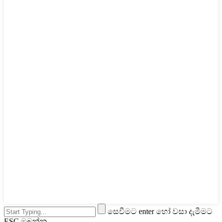
සෙවීමට enter හෝ වසා දැමීමට
ESC ඔබන්න