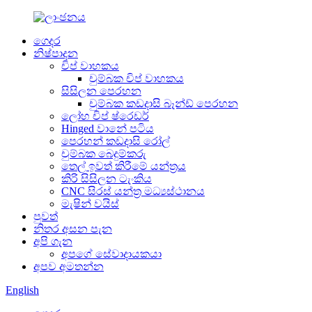
ගෙදර
නිෂ්පාදන
චිප් වාහකය
චුම්බක චිප් වාහකය
සිසිලන පෙරහන
චුම්බක කඩදාසි බෑන්ඩ් පෙරහන
ලෝහ චිප් ෂ්රෙඩර්
Hinged වානේ පටිය
පෙරහන් කඩදාසි රෝල්
චුම්බක බෙදුම්කරු
තෙල් ඉවත් කිරීමේ යන්ත්‍රය
කිරි සිසිලන ටැංකිය
CNC සිරස් යන්ත්‍ර මධ්‍යස්ථානය
මැෂින් වයිස්
පුවත්
නිතර අසන පැන
අපි ගැන
අපගේ සේවාදායකයා
අපව අමතන්න
English