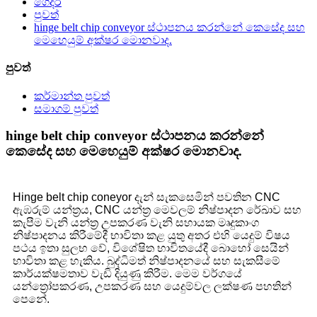
ගෙදර
පුවත්
hinge belt chip conveyor ස්ථාපනය කරන්නේ කෙසේද සහ
මෙහෙයුම් අක්ෂර මොනවාද.
පුවත්
කර්මාන්ත පුවත්
සමාගම් පුවත්
hinge belt chip conveyor ස්ථාපනය කරන්නේ
කෙසේද සහ මෙහෙයුම් අක්ෂර මොනවාද.
Hinge belt chip coneyor දැන් සැකසෙමින් පවතින CNC
ඇඹරුම් යන්ත්‍රය, CNC යන්ත්‍ර මෙවලම් නිෂ්පාදන රේඛාව සහ
කැපීම වැනි යන්ත්‍ර උපකරණ වැනි සහායක මෘදුකාංග
නිෂ්පාදනය කිරීමේදී භාවිතා කළ යුතු අතර එහි යෙදුම් විෂය
පථය ඉතා සුලභ වේ, විශේෂිත භාවිතයේදී බොහෝ සෙයින්
භාවිතා කළ හැකිය. බුද්ධිමත් නිෂ්පාදනයේ සහ සැකසීමේ
කාර්යක්ෂමතාව වැඩි දියුණු කිරීම. මෙම වර්ගයේ
යන්ත්‍රෝපකරණ, උපකරණ සහ යෙදුම්වල ලක්ෂණ පහතින්
පෙනේ.