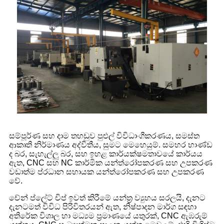
සම්පූර්ණ සහ දාම තහඩුව පුළුල් විවිධාංගීකරණය, සමස්ත
ආකෘති නිර්මාණය අද්විතීය, සුමට මෙහෙයුම්. සමහර භාණ්ඩ
ද බර, සැහැල්ලු බර, සහ ඉහළ කාර්යක්ෂමතාවයේ කාර්යය
ඇත, CNC සහ NC කාර්මික යන්ත්රෝපකරණ සහ උපකරණ
වඩාත්ම ප්රධාන සහායක යන්ත්රෝපකරණ සහ උපකරණ
වේ.
චේන් ප්ලේට් චිප් ඉවත් කිරීමේ යන්ත්‍ර ව්‍යුහය සරලයි, දැනට
දැනටමත් විවිධ පිරිවිතරයන් ඇත, නිෂ්පාදන මාර්ග සඳහා
අතිරේක විශාල හා මධ්‍යම ප්‍රමාණයේ යතුරක්, CNC ඇඹරුම්