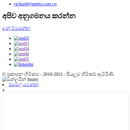
richard@amho.com.cn
අපිව අනුගමනය කරන්න
දැන් විමසන්න
© ප්‍රකාශන හිමිකම - 2010-2021 : සියලුම හිමිකම් ඇවිරිණි.
ඊමේල් යවන්න
x