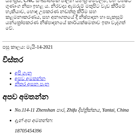
යන්ත්‍රය, CNC සංඛ්‍යාත්මක පාලන යන්ත්‍ර මෙවලම්, එහි විශිෂ්ට
ගුණාංග නිසා ඉහළ ය. නිරවද්‍ය ඇඹරුම් මතුපිට වැඩ කිරීමේ
හැකියාව, හොඳ උපකරණ නඩත්තු කිරීම සහ
කළමනාකරණය, සහ අනාගතයේ දී නිෂ්පාදන හා සැකසුම්
යන්ත්‍රෝපකරණ නිෂ්පාදනයේ කාර්යක්ෂමතාව ඉතා වැදගත්
වේ.
පසු කාලය: මැයි-14-2021
විස්තර
අපි ගැන
අපව අමතන්න
නිතර අසන පැන
අපව අමතන්න
No.114-11 Zhenshan පාර, Zhifu දිස්ත්‍රික්කය, Yantai, China
දැන් අප අමතන්න:
18705454396