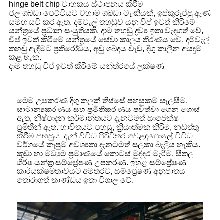
hinge belt chip වාහකය ස්ථාපනය කිරීම
ජල ගබඩා පෙට්ටියට වහාම ගබඩා ටැංකියක්, ඉස්කුරුප්පු ඇණ
සමඟ සවි කර ඇත. දම්වැල් තහඩුව යනු චිප් ඉවත් කිරීමේ
යන්ත්‍රයේ ප්‍රධාන සංයුතියකි, දාම තහඩු ද්‍රව්‍ය ඉතා වැදගත් වේ,
චිප් ඉවත් කිරීමේ යන්ත්‍රයේ සේවා කාලය තීරණය වේ. දම්වැල්
තහඩු ඇඳීමට ප්‍රතිරෝධය, අඩු ශබ්දය වැඩ, දිගු කාලීන අයදුම්
කළ හැක.
දාම තහඩු චිප් ඉවත් කිරීමේ යන්ත්රයේ ලක්ෂණ.
මෙම උපකරණ දිගු කලක් තිස්සේ පහසුකම් සැලසීම,
සාමාන්‍යකරණය සහ ප්‍රමිතිකරණය පවත්වා ගෙන ගොස්
ඇත, නිෂ්පාදන කර්මාන්තයට දැනටමත් සාපේක්ෂ
ප්‍රමිතීන් ඇත. භාවිතයට පහසු, ක්‍රියාත්මක කිරීම, නඩත්තු
කිරීම පහසුය. දැන් විවිධ පිරිවිතර වෙළඳපොලේ විවිධ
වර්ගයේ කැපුම් අවශ්‍යතා දැනටමත් සලකා බැලිය හැකිය.
කුඩා හා මධ්‍යම ප්‍රමාණයේ කොටස් මුද්දර මැරීම, සීතල
ශීර්ෂ යන්ත්‍ර සම්ප්‍රේෂණ උපකරණ. ඉහළ සම්ප්‍රේෂණ
කාර්යක්ෂමතාවයට අමතරව, සම්ප්‍රේෂණ අනුපාතය
තෝරාගත් කාණ්ඩය ඉතා විශාල වේ.