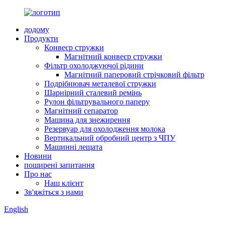
додому
Продукти
Конвеєр стружки
Магнітний конвеєр стружки
Фільтр охолоджуючої рідини
Магнітний паперовий стрічковий фільтр
Подрібнювач металевої стружки
Шарнірний сталевий ремінь
Рулон фільтрувального паперу
Магнітний сепаратор
Машина для знежирення
Резервуар для охолодження молока
Вертикальний обробний центр з ЧПУ
Машинні лещата
Новини
поширені запитання
Про нас
Наш клієнт
Зв'яжіться з нами
English