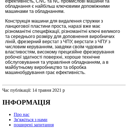
ефективність, CNC та NC промислові машини та
обладнання є найбільш ключовими допоміжними
машинами та обладнанням.
Конструкція машини для видалення стружки з
ланцюгової пластини проста, наразі вже має
різноманітні специфікації, різноманітні ключі великого
та середнього розміру для доповнення виробничих
ліній, фрезерний верстат з ЧПУ, верстати з ЧПУ з
числовим керуванням, завдяки своїм чудовим
властивостям, високому прецизійне фрезерування
робочої здатності поверхні, хороше технічне
обслуговування та управління обладнанням, а в
майбутньому виробництво та обробка
машинобудування грає ефективність.
Час публікації: 14 травня 2021 р
ІНФОРМАЦІЯ
Про нас
Зв'яжіться з нами
поширені запитання