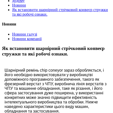
додому
Новини
Як встановити шарнірний стрічковий конвеєр стружки
та які робочі ознаки.
Новини
Новини галузі
Новини компанії
Як встановити шарнірний стрічковий конвеєр
стружки та які робочі ознаки.
Шарнірний ремінь chip coneyor зараз обробляється, і
його необхідно використовувати у виробництві
допоміжного програмного забезпечення, такого як
фрезерний верстат з ЧПУ, виробнича лінія верстатів з
ЧПУ та машинне обладнання, таке як різання, і його
сфера застосування дуже поширена, у використанні
конкретних може значно підвищити ефективність
інтелектуального виробництва та обробки. Нижче
наведено характеристики цього виду машин,
обладнання та застосування.