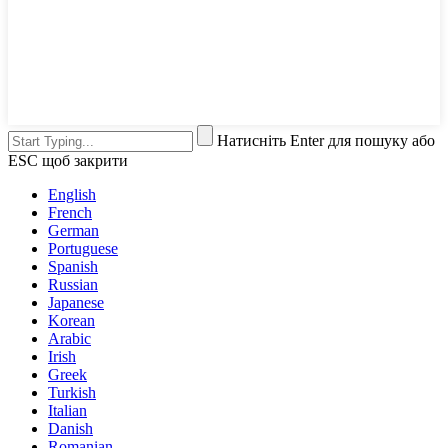
Натисніть Enter для пошуку або
ESC щоб закрити
English
French
German
Portuguese
Spanish
Russian
Japanese
Korean
Arabic
Irish
Greek
Turkish
Italian
Danish
Romanian