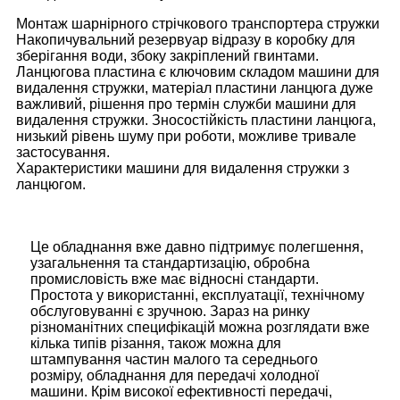
Монтаж шарнірного стрічкового транспортера стружки
Накопичувальний резервуар відразу в коробку для
зберігання води, збоку закріплений гвинтами.
Ланцюгова пластина є ключовим складом машини для
видалення стружки, матеріал пластини ланцюга дуже
важливий, рішення про термін служби машини для
видалення стружки. Зносостійкість пластини ланцюга,
низький рівень шуму при роботи, можливе тривале
застосування.
Характеристики машини для видалення стружки з
ланцюгом.
Це обладнання вже давно підтримує полегшення,
узагальнення та стандартизацію, обробна
промисловість вже має відносні стандарти.
Простота у використанні, експлуатації, технічному
обслуговуванні є зручною. Зараз на ринку
різноманітних специфікацій можна розглядати вже
кілька типів різання, також можна для
штампування частин малого та середнього
розміру, обладнання для передачі холодної
машини. Крім високої ефективності передачі,