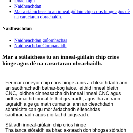
Dhachaigh
Naidheachdan
Mar a stàlaicheas tu an inneal-giùlain chip crios hinge agus dè
na caractaran obrachaidh.
Naidheachdan
Naidheachdan gnìomhachas
Naidheachdan Companaidh
Mar a stàlaicheas tu an inneal-giùlain chip crios
hinge agus dè na caractaran obrachaidh.
Feumar coneyor chip crios hinge a-nis a chleachdadh ann
an saothrachadh bathar-bog taice, leithid inneal bleith
CNC, loidhne cinneasachaidh inneal inneal CNC agus
uidheamachd inneal leithid gearradh, agus tha an raon
tagraidh aige gu math cumanta, ann an cleachdadh
sònraichte can gu mòr àrdachadh èifeachdas
saothrachadh agus giollachd tuigseach.
Stàladh inneal-giùlain chip crios hinge
Tha tanca stòraidh sa bhad a-steach don bhogsa stòraidh