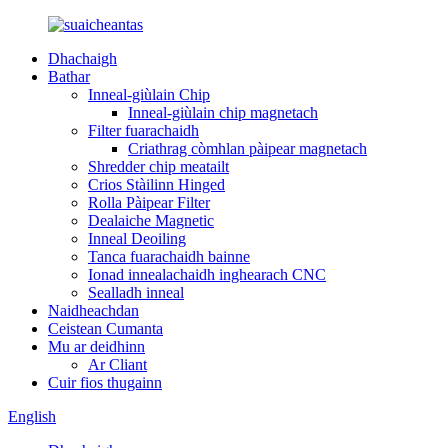
Dhachaigh
Bathar
Inneal-giùlain Chip
Inneal-giùlain chip magnetach
Filter fuarachaidh
Criathrag còmhlan pàipear magnetach
Shredder chip meatailt
Crios Stàilinn Hinged
Rolla Pàipear Filter
Dealaiche Magnetic
Inneal Deoiling
Tanca fuarachaidh bainne
Ionad innealachaidh inghearach CNC
Sealladh inneal
Naidheachdan
Ceistean Cumanta
Mu ar deidhinn
Ar Cliant
Cuir fios thugainn
English