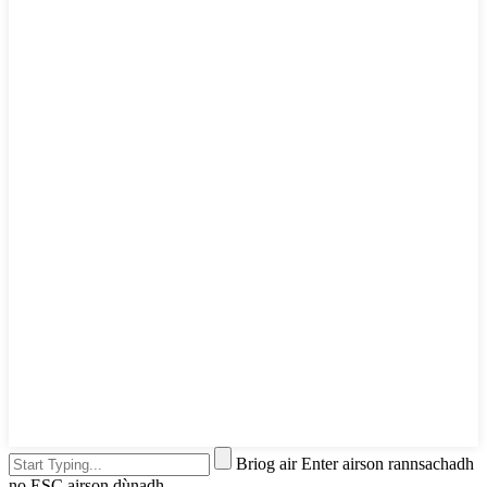
Briog air Enter airson rannsachadh
no ESC airson dùnadh