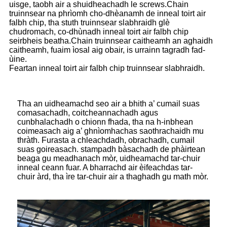
uisge, taobh air a shuidheachadh le screws.Chain
truinnsear na phrìomh cho-dhèanamh de inneal toirt air
falbh chip, tha stuth truinnsear slabhraidh glè
chudromach, co-dhùnadh inneal toirt air falbh chip
seirbheis beatha.Chain truinnsear caitheamh an aghaidh
caitheamh, fuaim ìosal aig obair, is urrainn tagradh fad-
ùine.
Feartan inneal toirt air falbh chip truinnsear slabhraidh.
Tha an uidheamachd seo air a bhith a’ cumail suas
comasachadh, coitcheannachadh agus
cunbhalachadh o chionn fhada, tha na h-inbhean
coimeasach aig a’ ghnìomhachas saothrachaidh mu
thràth. Furasta a chleachdadh, obrachadh, cumail
suas goireasach. stampadh bàsachadh de phàirtean
beaga gu meadhanach mòr, uidheamachd tar-chuir
inneal ceann fuar. A bharrachd air èifeachdas tar-
chuir àrd, tha ìre tar-chuir air a thaghadh gu math mòr.