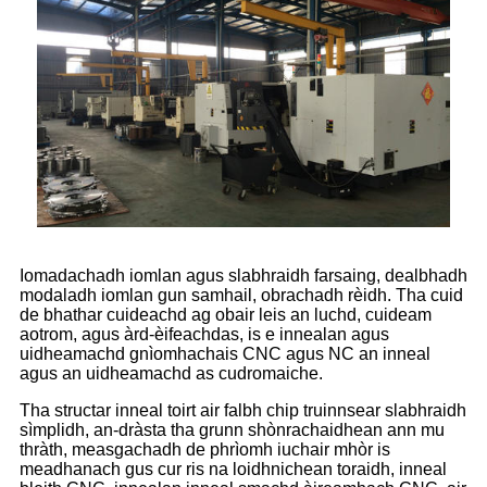
Iomadachadh iomlan agus slabhraidh farsaing, dealbhadh
modaladh iomlan gun samhail, obrachadh rèidh. Tha cuid
de bhathar cuideachd ag obair leis an luchd, cuideam
aotrom, agus àrd-èifeachdas, is e innealan agus
uidheamachd gnìomhachais CNC agus NC an inneal
agus an uidheamachd as cudromaiche.
Tha structar inneal toirt air falbh chip truinnsear slabhraidh
sìmplidh, an-dràsta tha grunn shònrachaidhean ann mu
thràth, measgachadh de phrìomh iuchair mhòr is
meadhanach gus cur ris na loidhnichean toraidh, inneal