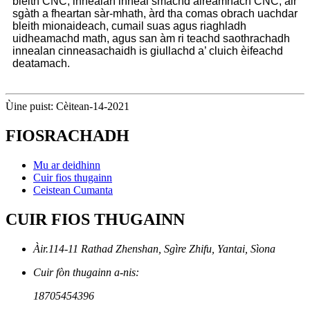
bleith CNC, innealan inneal smachd àireamhach CNC, air
sgàth a fheartan sàr-mhath, àrd tha comas obrach uachdar
bleith mionaideach, cumail suas agus riaghladh
uidheamachd math, agus san àm ri teachd saothrachadh
innealan cinneasachaidh is giullachd a’ cluich èifeachd
deatamach.
Ùine puist: Cèitean-14-2021
FIOSRACHADH
Mu ar deidhinn
Cuir fios thugainn
Ceistean Cumanta
CUIR FIOS THUGAINN
Àir.114-11 Rathad Zhenshan, Sgìre Zhifu, Yantai, Sìona
Cuir fòn thugainn a-nis:
18705454396