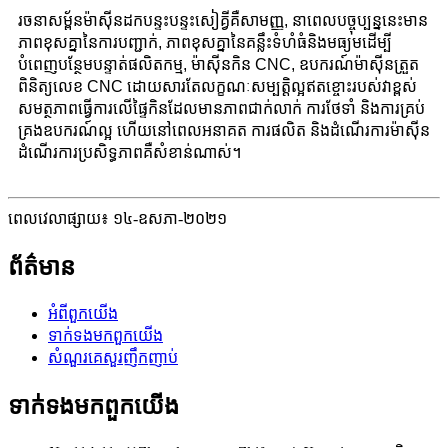
រចនាសម្ព័នម៉ាស៊ីនដកបន្ទះបន្ទះសៀគ្វីគឺសាមញ្ញ, នាពេលបច្ចុប្បន្ននេះមាន
ភាពខុសគ្នានៃការបញ្ជាក់, ភាពខុសគ្នានៃគន្លឹះទំហំធំនិងមធ្យមដើម្បី
បំពេញបន្ថែមបន្ទាត់ផលិតកម្ម, ម៉ាស៊ីនកិន CNC, ឧបករណ៍ម៉ាស៊ីនត្រួត
ពិនិត្យលេខ CNC ដោយសារតែលក្ខណៈសម្បត្តិល្អឥតខ្ចោះរបស់វាខ្ពស់
សមត្ថភាពធ្វើការលើផ្ទៃកិនដែលមានភាពជាក់លាក់ ការថែទាំ និងការគ្រប់
គ្រងឧបករណ៍ល្អ ហើយនៅពេលអនាគត ការផលិត និងដំណើរការម៉ាស៊ីន
ដំណើរការប្រសិទ្ធភាពគឺសំខាន់ណាស់។
ពេលវេលាផ្សាយ៖ ១៤-ឧសភា-២០២១
ព័ត៌មាន
អំពី​ពួក​យើង
ទាក់ទង​មក​ពួក​យើង
សំណួរគេសួរញឹកញាប់
ទាក់ទង​មក​ពួក​យើង