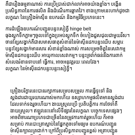
គឺជារឿងធម្មតាណាស់ ការប្រើប្រាស់ជាក់លាក់អាចយ៉ាងខ្លាំង។ បង្កើន
ប្រសិទ្ធភាពនៃការផលិត និងដំណើរការឆ្លាតវៃ។ ខាងក្រោមនេះហាក់ដូចជា
លក្ខណៈនៃគ្រឿងម៉ាស៊ីន ឧបករណ៍ និងកម្មវិធីប្រភេទនេះ។
ការដំឡើងឧបករណ៍បញ្ជូនបន្ទះសៀគ្វី hinge belt
ធុងស្តុកទឹកភ្លាមៗចូលទៅក្នុងប្រអប់ស្តុកទឹក ចំហៀងជួសជុលជាមួយវីស។
ចានខ្សែសង្វាក់គឺជាសមាសធាតុសំខាន់នៃម៉ាស៊ីនដកបន្ទះឈីប សម្ភារៈ
បន្ទះខ្សែសង្វាក់មានសារៈសំខាន់ខ្លាំងណាស់ ការសម្រេចចិត្តនៃសេវាកម្ម
ម៉ាស៊ីនដកបន្ទះឈីប អាយុកាលសេវាកម្ម។ បន្ទះច្រវ៉ាក់ធន់នឹងការពាក់
សំលេងរំខានទាបនៅ ធ្វើការ, អាចអនុវត្តរយៈពេលវែង។
លក្ខណៈនៃម៉ាស៊ីនដកបន្ទះបន្ទះសៀគ្វី។
គ្រឿងបរិក្ខារនេះបានរក្សាការសម្របសម្រួល ការធ្វើទូទៅ និង
ស្តង់ដារជាយូរយារណាស់មកហើយ ឧស្សាហកម្មផលិតមានស្តង់ដារ
ដែលទាក់ទងរួចហើយ។ ងាយស្រួលប្រើ ប្រតិបត្តិការ ការថែទាំគឺ
ងាយស្រួល។ ឥឡូវនេះនៅលើទីផ្សារនៃលក្ខណៈបច្ចេកទេសផ្សេងៗ
អាចពិចារណាប្រភេទជាច្រើននៃតម្រូវការកាត់រួចហើយ ក៏អាច
សម្រាប់ ការបោះត្រាស្លាប់នៃផ្នែកតូចទៅមធ្យម ឧបករណ៍បញ្ជូន
ម៉ាស៊ីនក្បាលត្រជាក់។ ក្រៅពីប្រសិទ្ធភាពបញ្ជូនខ្ពស់ អត្រាបញ្ជូន