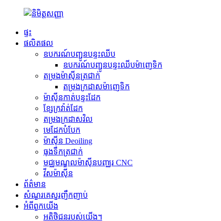
ផ្ទះ
ផលិតផល
ឧបករណ៍បញ្ជូនបន្ទះឈីប
ឧបករណ៍បញ្ជូនបន្ទះឈីបម៉ាញេទិក
តម្រងម៉ាស៊ីនត្រជាក់
តម្រងក្រដាសម៉ាញេទិក
ម៉ាស៊ីនកាត់បន្ទះដែក
ខ្សែក្រវ៉ាត់ដែក
តម្រងក្រដាសវិល
មេដែកបំបែក
ម៉ាស៊ីន Deoiling
ធុងទឹកត្រជាក់
មជ្ឈមណ្ឌលម៉ាស៊ីនបញ្ឈរ CNC
វីសម៉ាស៊ីន
ព័ត៌មាន
សំណួរគេសួរញឹកញាប់
អំពី​ពួក​យើង
អតិថិជនរបស់យើង។