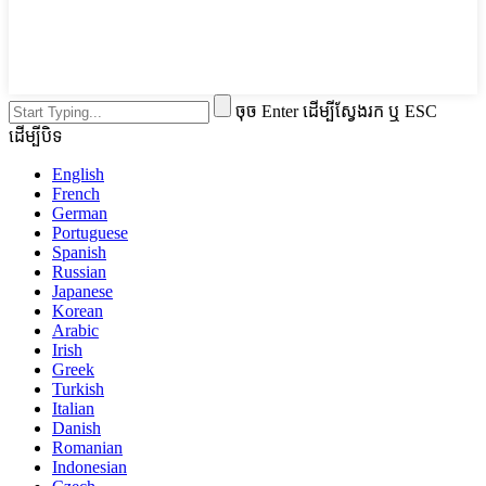
ចុច Enter ដើម្បីស្វែងរក ឬ ESC
ដើម្បីបិទ
English
French
German
Portuguese
Spanish
Russian
Japanese
Korean
Arabic
Irish
Greek
Turkish
Italian
Danish
Romanian
Indonesian