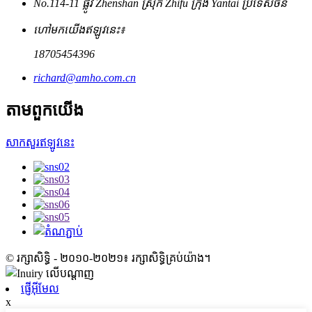
No.114-11 ផ្លូវ Zhenshan ស្រុក Zhifu ក្រុង Yantai ប្រទេសចិន
ហៅមកយើងឥឡូវនេះ៖
18705454396
richard@amho.com.cn
តាម​ពួក​យើង
សាកសួរឥឡូវនេះ
© រក្សាសិទ្ធិ - ២០១០-២០២១៖ រក្សាសិទ្ធិគ្រប់យ៉ាង។
ផ្ញើអ៊ីមែល
x