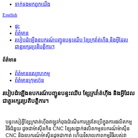
ទាក់ទង​មក​ពួក​យើង
English
ផ្ទះ
ព័ត៌មាន
របៀបដំឡើងឧបករណ៍បញ្ជូនបន្ទះឈីប ខ្សែក្រវ៉ាត់ហ៊ីង និងអ្វីដែល
ជាតួអក្សរប្រតិបត្តិការ។
ព័ត៌មាន
ព័ត៌មានឧស្សាហកម្ម
ព័ត៌មានក្រុមហ៊ុន
របៀបដំឡើងឧបករណ៍បញ្ជូនបន្ទះឈីប ខ្សែក្រវ៉ាត់ហ៊ីង និងអ្វីដែល
ជាតួអក្សរប្រតិបត្តិការ។
បន្ទះសៀគ្វីខ្សែក្រវាត់ហ៊ីងឥឡូវកំពុងដំណើរការត្រូវតែប្រើក្នុងការផលិតកម្ម
វិធីជំនួយ ដូចជាម៉ាស៊ីនកិន CNC ខ្សែសង្វាក់ផលិតកម្មឧបករណ៍ម៉ាស៊ីន
CNC និងឧបករណ៍ម៉ាស៊ីនដូចជាកាត់ ហើយវិសាលភាពកម្មវិធីរបស់វា