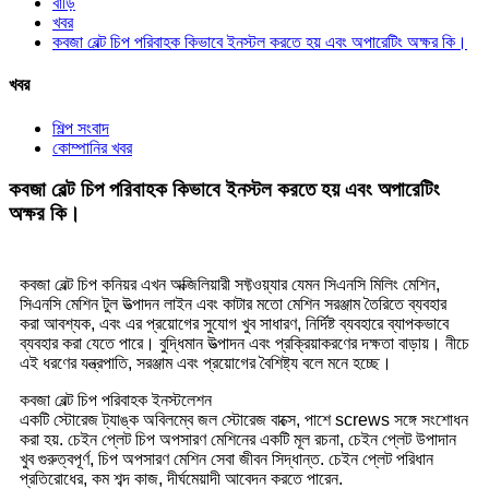
বাড়ি
খবর
কবজা বেল্ট চিপ পরিবাহক কিভাবে ইনস্টল করতে হয় এবং অপারেটিং অক্ষর কি।
খবর
শিল্প সংবাদ
কোম্পানির খবর
কবজা বেল্ট চিপ পরিবাহক কিভাবে ইনস্টল করতে হয় এবং অপারেটিং
অক্ষর কি।
কবজা বেল্ট চিপ কনিয়র এখন অক্জিলিয়ারী সফ্টওয়্যার যেমন সিএনসি মিলিং মেশিন,
সিএনসি মেশিন টুল উত্পাদন লাইন এবং কাটার মতো মেশিন সরঞ্জাম তৈরিতে ব্যবহার
করা আবশ্যক, এবং এর প্রয়োগের সুযোগ খুব সাধারণ, নির্দিষ্ট ব্যবহারে ব্যাপকভাবে
ব্যবহার করা যেতে পারে। বুদ্ধিমান উত্পাদন এবং প্রক্রিয়াকরণের দক্ষতা বাড়ায়। নীচে
এই ধরণের যন্ত্রপাতি, সরঞ্জাম এবং প্রয়োগের বৈশিষ্ট্য বলে মনে হচ্ছে।
কবজা বেল্ট চিপ পরিবাহক ইনস্টলেশন
একটি স্টোরেজ ট্যাঙ্ক অবিলম্বে জল স্টোরেজ বাক্সে, পাশে screws সঙ্গে সংশোধন
করা হয়. চেইন প্লেট চিপ অপসারণ মেশিনের একটি মূল রচনা, চেইন প্লেট উপাদান
খুব গুরুত্বপূর্ণ, চিপ অপসারণ মেশিন সেবা জীবন সিদ্ধান্ত. চেইন প্লেট পরিধান
প্রতিরোধের, কম শব্দ কাজ, দীর্ঘমেয়াদী আবেদন করতে পারেন.