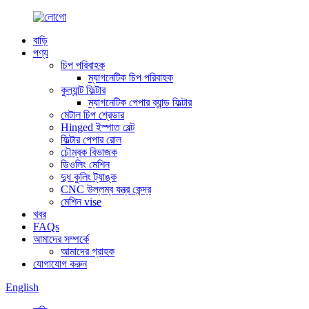
বাড়ি
পণ্য
চিপ পরিবাহক
ম্যাগনেটিক চিপ পরিবাহক
কুল্যান্ট ফিল্টার
ম্যাগনেটিক পেপার ব্যান্ড ফিল্টার
মেটাল চিপ শ্রেডার
Hinged ইস্পাত বেল্ট
ফিল্টার পেপার রোল
চৌম্বক বিভাজক
ডিওলিং মেশিন
দুধ কুলিং ট্যাঙ্ক
CNC উল্লম্ব যন্ত্র কেন্দ্র
মেশিন vise
খবর
FAQs
আমাদের সম্পর্কে
আমাদের গ্রাহক
যোগাযোগ করুন
English