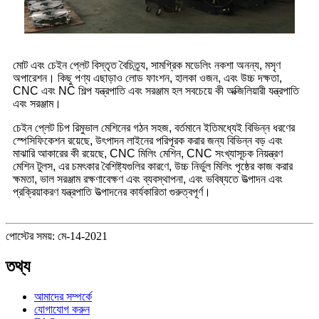
মোট এবং চেইন প্লেট বিস্তৃত বৈচিত্র্য, সামগ্রিক মডেলিং নকশা অনন্য, মসৃণ
অপারেশন। কিছু পণ্য এছাড়াও লোড ফাংশন, হালকা ওজন, এবং উচ্চ দক্ষতা,
CNC এবং NC শিল্প যন্ত্রপাতি এবং সরঞ্জাম হল সবচেয়ে কী অক্জিলিয়ারী যন্ত্রপাতি
এবং সরঞ্জাম।
চেইন প্লেট চিপ রিমুভাল মেশিনের গঠন সহজ, বর্তমানে ইতিমধ্যেই বিভিন্ন ধরণের
স্পেসিফিকেশন রয়েছে, উৎপাদন লাইনের পরিপূরক করার জন্য বিভিন্ন বড় এবং
মাঝারি আকারের কী রয়েছে, CNC মিলিং মেশিন, CNC সংখ্যাসূচক নিয়ন্ত্রণ
মেশিন টুলস, এর চমৎকার বৈশিষ্ট্যগুলির কারণে, উচ্চ নির্ভুল মিলিং পৃষ্ঠের কাজ করার
ক্ষমতা, ভাল সরঞ্জাম রক্ষণাবেক্ষণ এবং ব্যবস্থাপনা, এবং ভবিষ্যতে উত্পাদন এবং
প্রক্রিয়াকরণ যন্ত্রপাতি উত্পাদনের কার্যকারিতা গুরুত্বপূর্ণ।
পোস্টের সময়: মে-14-2021
তথ্য
আমাদের সম্পর্কে
যোগাযোগ করুন