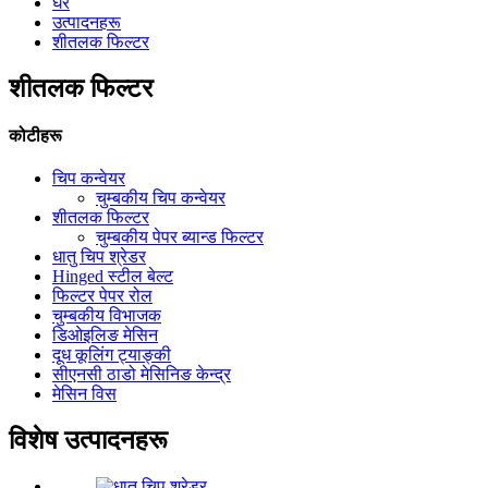
घर
उत्पादनहरू
शीतलक फिल्टर
शीतलक फिल्टर
कोटीहरू
चिप कन्वेयर
चुम्बकीय चिप कन्वेयर
शीतलक फिल्टर
चुम्बकीय पेपर ब्यान्ड फिल्टर
धातु चिप श्रेडर
Hinged स्टील बेल्ट
फिल्टर पेपर रोल
चुम्बकीय विभाजक
डिओइलिङ मेसिन
दूध कूलिंग ट्याङ्की
सीएनसी ठाडो मेसिनिङ केन्द्र
मेसिन विस
विशेष उत्पादनहरू