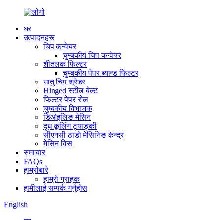
घर
उत्पादनहरू
चिप कन्वेयर
चुम्बकीय चिप कन्वेयर
शीतलक फिल्टर
चुम्बकीय पेपर ब्यान्ड फिल्टर
धातु चिप श्रेडर
Hinged स्टील बेल्ट
फिल्टर पेपर रोल
चुम्बकीय विभाजक
डिओइलिङ मेसिन
दूध कूलिंग ट्याङ्की
सीएनसी ठाडो मेसिनिङ केन्द्र
मेसिन विस
समाचार
FAQs
हाम्रोबारे
हाम्रो ग्राहक
हामीलाई सम्पर्क गर्नुहोस
English