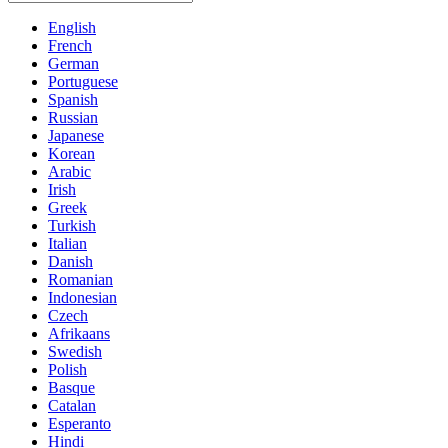
English
French
German
Portuguese
Spanish
Russian
Japanese
Korean
Arabic
Irish
Greek
Turkish
Italian
Danish
Romanian
Indonesian
Czech
Afrikaans
Swedish
Polish
Basque
Catalan
Esperanto
Hindi