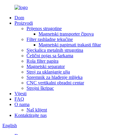
Dom
Proizvodi
Prijenos strugotine
Magnetski transporter čipova
Filter rashladne tekućine
Magnetski papirnati trakasti filtar
Sjeckalica metalnih strugotina
Čelični pojas sa šarkama
Rola filter papira
Magnetski separator
Stroj za uklanjanje ulja
Spremnik za hlađenje mlijeka
CNC vertikalni obradni centar
Strojni škripac
Vijesti
FAQ
O nama
Naš klijent
Kontaktirajte nas
English