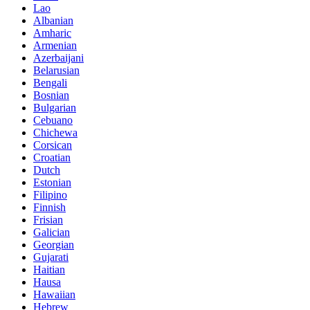
Lao
Albanian
Amharic
Armenian
Azerbaijani
Belarusian
Bengali
Bosnian
Bulgarian
Cebuano
Chichewa
Corsican
Croatian
Dutch
Estonian
Filipino
Finnish
Frisian
Galician
Georgian
Gujarati
Haitian
Hausa
Hawaiian
Hebrew