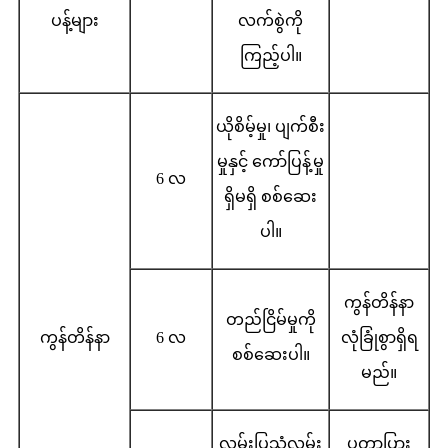
ပန့်များ
လက်စွဲကို
ကြည့်ပါ။
ယိုစိမ့်မှု၊ ပျက်စီး
မှုနှင့် ကော်ပြန့်မှု
6 လ
ရှိမရှိ စစ်ဆေး
ပါ။
ကွန်တိန်နာ
တည်ငြိမ်မှုကို
ကွန်တိန်နာ
6 လ
လုံခြုံစွာရှိရ
စစ်ဆေးပါ။
မည်။
လမ်းပြသံလမ်း
ပတ္တာပြား