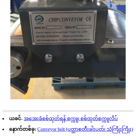
ယခင်-
အအေးခံစစ်ထုတ်ရန် စက္ကူ၊ စစ်ထုတ်စက္ကူလိပ်
နောက်တစ်ခု:
Conveyor belt (ပတ္တာစတီးခါးပတ်၊ သံကြိုးကြိုး)