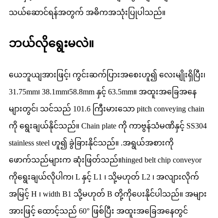
သယ်ဆောင်ရန်အတွက် အဓိကအသုံးပြုပါသည်။
ဘယ်လိုရွေးမလဲ။
ယေဘူယျအားဖြင့်၊ ကွင်းဆက်ပြားအစေးဟူ၍ လေးမျိုးရှိပြီး၊
31.75mm၊ 38.1mm၊58.8mm နှင့် 63.5mm။ အထူးအခြေအနေ
များတွင်၊ သင်သည် 101.6 ကြီးမားသော pitch conveying chain
ကို ရွေးချယ်နိုင်သည်။ Chain plate ကို ကာဗွန်သံမဏိနှင့် SS304
stainless steel ဟူ၍ ခွဲခြားနိုင်သည်။ .အရွယ်အစားကို
ဖောက်သည်များက ဆုံးဖြတ်သည်။hinged belt chip conveyor
ကိုရွေးချယ်လိုပါက၊ L နှင့် L1 ၊ သို့မဟုတ် L2 ၊ အလျားလိုက်
အမြင့် H ၊ width B1 သို့မဟုတ် B တို့ကိုပေးနိုင်ပါသည်။ အများ
အားဖြင့် ထောင့်သည် 60° ဖြစ်ပြီး အထူးအခြေအနေတွင်