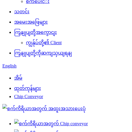
စက်​​ပေါင်​း
သတင်း
အမေးအဖြေများ
ကြှနျုပျတို့အကွောငျး
ကျွန်ုပ်တို့၏ Client
ကြှနျုပျတို့ကိုဆကျသှယျရနျ
English
အိမ်
ထုတ်ကုန်များ
Chip Conveyor