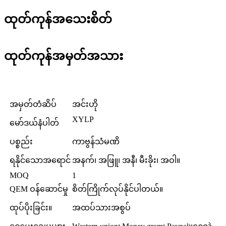
ထုတ်ကုန်အသေးစိတ်
ထုတ်ကုန်အမှတ်အသား
အမှတ်တံဆိပ်
အင်းဟို
XYLP
မော်ဒယ်နံပါတ်
ပစ္စည်း
ကာဗွန်သံမဏိ
ရနိုင်သောအရောင်
အနက်၊ အဖြူ၊ အနီ၊ မီးခိုး၊ အဝါ။
MOQ
1
QEM ဝန်ဆောင်မှု
စိတ်ကြိုက်လုပ်နိုင်ပါတယ်။
ထုပ်ပိုးခြင်း။
အထပ်သားအစွပ်