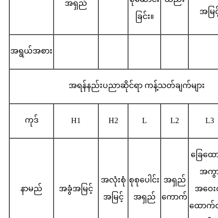
အရှည်
အမြင့
ခြင်း။
အရွယ်အစား
အရန်နည်းပညာဆိုင်ရာ ကန့်သတ်ချက်များ
ကုဒ်
H1
H2
L
L2
L3
ခြေထေ
အကွ
အလုံးစုံ
စုစုပေါင်း
အရှည်
နာမည်
အခွံအမြင့်
အဝေးက
အမြင့်
အရှည်
ကောက်
ထောက်