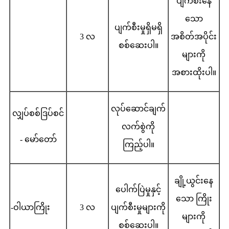
ပျက်စီးနေ
သော
ပျက်စီးမှုရှိမရှိ
3 လ
အစိတ်အပိုင်း
စစ်ဆေးပါ။
များကို
အစားထိုးပါ။
လုပ်ဆောင်ချက်
လျှပ်စစ်ဒြပ်စင်
လက်စွဲကို
- မော်တော်
ကြည့်ပါ။
ချို့ယွင်းနေ
ပေါက်ပြဲမှုနှင့်
သော ကြိုး
-ဝါယာကြိုး
3 လ
ပျက်စီးမှုများကို
များကို
စစ်ဆေးပါ။