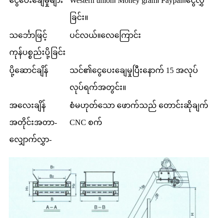
ငွေပေးချေမှုများ
Western union၊ Money gram၊ Paypal၊၊ငွေလွှဲ
ခြင်း။
သင်္ဘောဖြင့်
ပင်လယ်။လေကြောင်း
ကုန်ပစ္စည်းပို့ခြင်း
ပို့ဆောင်ချိန်
သင်၏ငွေပေးချေမှုပြီးနောက် 15 အလုပ်
လုပ်ရက်အတွင်း။
အလေးချိန်
စံမဟုတ်သော ဖောက်သည် တောင်းဆိုချက်
အတိုင်းအတာ-
CNC စက်
လျှောက်လွှာ-