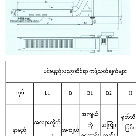
ပင်မနည်းပညာဆိုင်ရာ ကန့်သတ်ချက်များ
ကုဒ်
L1
B
B1
B2
H
အကျယ်
ရုတ်သိ
အလျားလိုက်
ကို
အကြုံး
ခြင်း
နာမည်
အကျယ်
စုဆောင်း
ထည်း