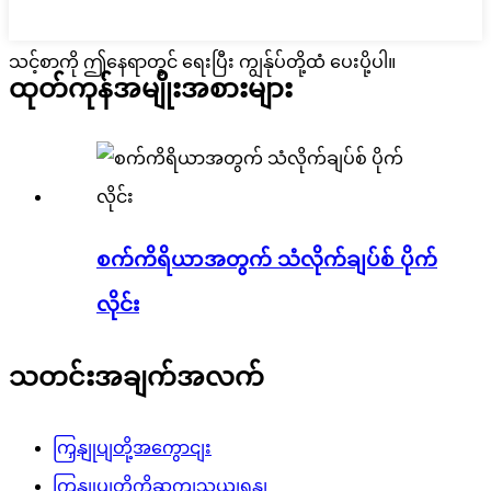
သင့်စာကို ဤနေရာတွင် ရေးပြီး ကျွန်ုပ်တို့ထံ ပေးပို့ပါ။
ထုတ်ကုန်အမျိုးအစားများ
စက်ကိရိယာအတွက် သံလိုက်ချပ်စ် ပိုက်
လိုင်း
သတင်းအချက်အလက်
ကြှနျုပျတို့အကွောငျး
ကြှနျုပျတို့ကိုဆကျသှယျရနျ