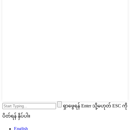
ရှာဖွေရန် Enter သို့မဟုတ် ESC ကို
ပိတ်ရန် နှိပ်ပါ။
English