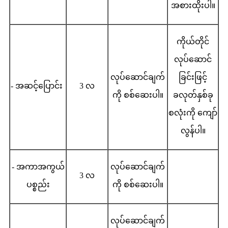
အစားထိုးပါ။
ကိုယ်တိုင်
လုပ်ဆောင်
လုပ်ဆောင်ချက်
ခြင်းဖြင့်
- အဆင့်ပြောင်း
3 လ
ကို စစ်ဆေးပါ။
ခလုတ်နှစ်ခု
စလုံးကို ကျော်
လွန်ပါ။
- အကာအကွယ်
လုပ်ဆောင်ချက်
3 လ
ပစ္စည်း
ကို စစ်ဆေးပါ။
လုပ်ဆောင်ချက်