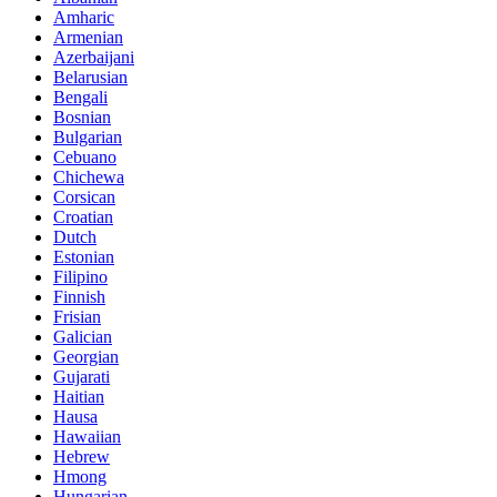
Amharic
Armenian
Azerbaijani
Belarusian
Bengali
Bosnian
Bulgarian
Cebuano
Chichewa
Corsican
Croatian
Dutch
Estonian
Filipino
Finnish
Frisian
Galician
Georgian
Gujarati
Haitian
Hausa
Hawaiian
Hebrew
Hmong
Hungarian