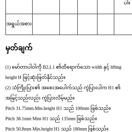
ပါ။
အရွယ်အစား
မှတ်ချက်
(1) မော်တာပါဝါကို B2,L1 ၏ထိရောက်သော width နှင့် lifting
height H ဖြင့်ဆုံးဖြတ်နိုင်သည်။
(2) သံကြိုးပြား၏ အစေးအပေါက်သည် ကွဲပြားပါက H1 ၏
အမြင့်သည်လည်း ကွဲပြားလိမ့်မည်။
Pitch 31.75mm.Min.height H1 သည် 100mm ဖြစ်သည်။
Pitch 38.1mm Min၊ H1 သည် 135mm ဖြစ်သည်။
Pitch 50.8mm Min.height H1 သည် 180mm ဖြစ်သည်။