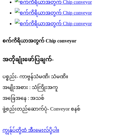
စက်ကိရိယာအတွက် Chip conveyor
အတိုချုံးဖော်ပြချက်-
ပစ္စည်း- ကာဗွန်သံမဏိ၊ သံမဏိ။
အမျိုးအစား : သံကြိုးအကူ
အခြေအနေ : အသစ်
ဖွဲ့စည်းတည်ဆောက်ပုံ- Conveyor စနစ်
ကျွန်ုပ်တို့ထံ အီးမေးလ်ပို့ပါ။