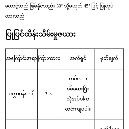
ထောင့်သည် ဖြစ်နိုင်သည်။ 30° သို့မဟုတ် 45° ဖြင့် ပြုလုပ်
ထားသည်။
ပြုပြင်ထိန်းသိမ်းမှုဇယား
အကြောင်းအရာ
ကြားကာလ
အက်ရှင်
မှတ်ချက်
တင်းအား
စစ်ဆေးပြီး
ပတ္တာပန်းကန်
3 လ
လိုအပ်ပါက
တင်းကျပ်ပါ။