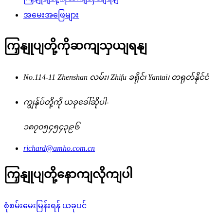
အမေးအဖြေများ
ကြှနျုပျတို့ကိုဆကျသှယျရနျ
No.114-11 Zhenshan လမ်း၊ Zhifu ခရိုင်၊ Yantai၊ တရုတ်နိုင်ငံ
ကျွန်ုပ်တို့ကို ယခုခေါ်ဆိုပါ-
၁၈၇၀၅၄၅၄၃၉၆
richard@amho.com.cn
ကြှနျုပျတို့နောကျလိုကျပါ
စုံစမ်းမေးမြန်းရန် ယခုပင်