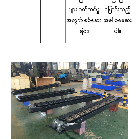
များ ဝတ်ဆင်မှု
ပြောင်းသည့်
အတွက် စစ်ဆေး
အခါ စစ်ဆေး
ခြင်း၊
ပါ။