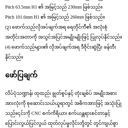
Pitch 63.5mm H1 ၏ အမြင့်သည် 230mm ဖြစ်သည်။
Pitch 101.6mm H1 ၏ အမြင့်သည် 260mm ဖြစ်သည်။
(၃) ဖောက်သည်လိုအပ်ချက်အရ ရေတိုင်ကီ၏ အလုံးစုံ
အတိုင်းအတာကို အသွင်အပြင်အမျိုးမျိုးဖြင့် ပြုလုပ်နိုင်သည်။
(4) ဖောက်သည်များ၏ လိုအပ်ချက်အရ ဒီဇိုင်းဆွဲပြီး ဖန်တီး
နိုင်သည်။
ဖော်ပြချက်
လိပ်ပုံသဏ္ဍာန်၊ ထုထည်၊ ချွတ်စွပ်နှင့် တုံးချစ်ပ် အမျိုးအစား
အားလုံးကို စုဆောင်းသယ်ယူရာတွင် အဓိကအားဖြင့် အသုံးပြု
သည်။၎င်းကို CNC စက်ကိရိယာ၊ စက်ယန္တရားစင်တာနှင့်
ပြောင်းလွယ်ပြင်လွယ် ထုတ်လုပ်မှုလိုင်းတို့တွင် တွင်ကျယ်စွာ