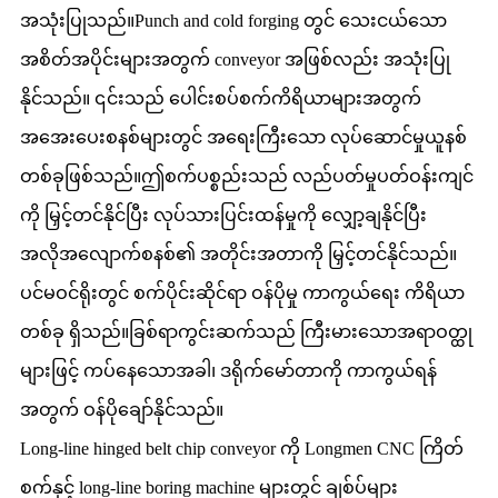
အသုံးပြုသည်။Punch and cold forging တွင် သေးငယ်သော
အစိတ်အပိုင်းများအတွက် conveyor အဖြစ်လည်း အသုံးပြု
နိုင်သည်။ ၎င်းသည် ပေါင်းစပ်စက်ကိရိယာများအတွက်
အအေးပေးစနစ်များတွင် အရေးကြီးသော လုပ်ဆောင်မှုယူနစ်
တစ်ခုဖြစ်သည်။ဤစက်ပစ္စည်းသည် လည်ပတ်မှုပတ်ဝန်းကျင်
ကို မြှင့်တင်နိုင်ပြီး လုပ်သားပြင်းထန်မှုကို လျှော့ချနိုင်ပြီး
အလိုအလျောက်စနစ်၏ အတိုင်းအတာကို မြှင့်တင်နိုင်သည်။
ပင်မဝင်ရိုးတွင် စက်ပိုင်းဆိုင်ရာ ဝန်ပိုမှု ကာကွယ်ရေး ကိရိယာ
တစ်ခု ရှိသည်။ခြစ်ရာကွင်းဆက်သည် ကြီးမားသောအရာဝတ္ထု
များဖြင့် ကပ်နေသောအခါ၊ ဒရိုက်မော်တာကို ကာကွယ်ရန်
အတွက် ဝန်ပိုချော်နိုင်သည်။
Long-line hinged belt chip conveyor ကို Longmen CNC ကြိတ်
စက်နှင့် long-line boring machine များတွင် ချစ်ပ်များ