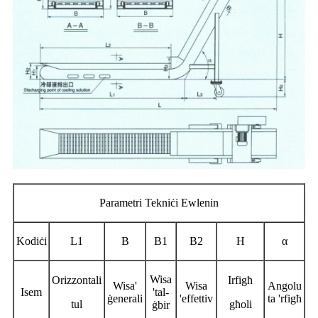
Parametri Tekniċi Ewlenin
Kodiċi
L1
B
B1
B2
H
α
Wisa
Orizzontali
Irfigħ
Wisa'
Wisa
Angolu
Isem
'tal-
ġenerali
'effettiv
ta 'rfigħ
tul
għoli
ġbir