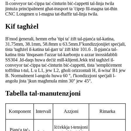
Il-conveyor taċ-ċippa taċ-ċinturin biċ-ċappetti tal-linja twila
jintuża prinċipalment għat-trasport ta 'ċipep fil-magna tat-tħin
CNC Longmen u l-magna tat-tħaffir tal-linja twila.
Kif tagħżel
B'mod ġenerali, hemm erba 'tipi ta' żift tal-pjanċa tal-katina,
31.75mm, 38.1mm, 58.8mm u 63.5mm.F'kundizzjonijiet speċjali,
tista 'tagħżel il-katina tal-ġarr ta' żift kbir 101.6 . Il-pjanċa tal-
katina tista 'tinqasam f'azzar tal-karbonju u azzar inossidabbli
SS304 .Id-daqs huwa deċiż mill-klijenti.Jekk trid tagħżel il-
conveyor taċ-ċippa taċ-ċinturin biċ-ċappetti, tista 'sempliċement
toffrilna t-tul, L u L1, jew L2, għoli orizzontali H, il-wisa' B1 jew
B. Normalment l-angolu huwa 60 °, f'kondizzjoni speċjali l-
angolu jista 'jkun magħmula minn 30° jew 45°.
Tabella tal-manutenzjoni
Komponent
Intervall
Azzjoni
Rimarka
Iċċekkja t-tensjoni
Pjanċa taċ-