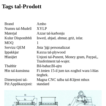
Tags tal-Prodott
Brand
Amho
Numru tal-Mudell
XYLP
Materjal
Azzar tal-karbonju
Kulur Disponibbli
Iswed, abjad, aħmar, griż, isfar.
MOQ
1
Servizz QEM
Jista 'jiġi personalizzat
Ippakkjar
Kaxxa tal-plywood
Ħlasijiet
Unjoni tal-Punent, Money gram, Paypal,,
Trasferiment tal-wajer.
Tbaħħir
Bil-baħar.Bl-ajru
Ħin tal-kunsinna
Fi żmien 15-il jum tax-xogħol wara l-ħlas
tiegħek.
Dimensjoni tal-
Magna CNC talba tal-Klijent mhux
Piż:Applikazzjoni:
standard