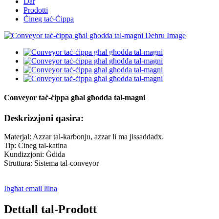
Dar
Prodotti
Ċineg taċ-Ċippa
Conveyor taċ-ċippa għal għodda tal-magni
Deskrizzjoni qasira:
Materjal: Azzar tal-karbonju, azzar li ma jissaddadx.
Tip: Ċineg tal-katina
Kundizzjoni: Ġdida
Struttura: Sistema tal-conveyor
Ibgħat email lilna
Dettall tal-Prodott