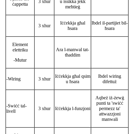
3 xhur
u issikka jekk
ċappetta
meħtieġ
Iċċekkja għal
Ibdel il-partijiet bil-
3 xhur
ħsara
ħsara
Element
Ara l-manwal tat-
elettriku
tħaddim
-Mutur
Iċċekkja għal qsim
Ibdel wiring
-Wiring
3 xhur
u ħsara
difettuż
Aqbeż iż-żewġ
punti ta 'swiċċ
-Swiċċ tal-
3 xhur
Iċċekkja l-funzjoni
permezz ta'
livell
attwazzjoni
manwali