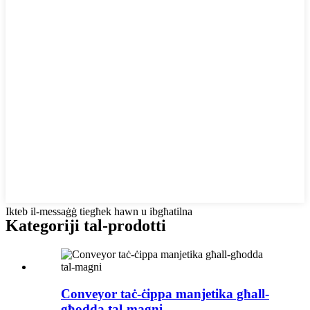
Ikteb il-messaġġ tiegħek hawn u ibgħatilna
Kategoriji tal-prodotti
Conveyor taċ-ċippa manjetika għall-
għodda tal-magni