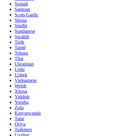
Somali
Samoan
Scots Gaelic
Shona
Sindhi
Sundanese
Swahili
Tajik
Tamil
Telugu
Thai
Ukrainian
Urdu
Uzbek
Vietnamese
Welsh
Xhosa
Yiddish
Yoruba
Zulu
Kinyarwanda
Tatar
Oriya
Turkmen
Uyghur