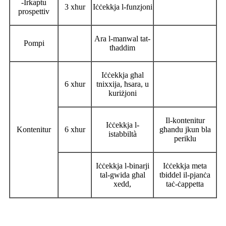
-Irkaptu
3 xhur
Iċċekkja l-funzjoni
prospettiv
Ara l-manwal tat-
Pompi
tħaddim
Iċċekkja għal
6 xhur
tnixxija, ħsara, u
kuriżjoni
Il-kontenitur
Iċċekkja l-
Kontenitur
6 xhur
għandu jkun bla
istabbiltà
periklu
Iċċekkja l-binarji
Iċċekkja meta
tal-gwida għal
tbiddel il-pjanċa
xedd,
taċ-ċappetta