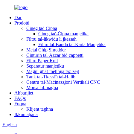
Dar
Prodotti
Ċineg taċ-Ċippa
Ċineg taċ-Ċippa manjetika
Filtru tal-likwidu li jkessaħ
Filtru tal-Banda tal-Karta Manjetika
Metal Chip Shredder
Ċinturin tal-Azzar biċ-ċappetti
Filtru Paper Roll
Separatur manjetiku
Magni għat-tneħħija taż-żejt
Tank tat-Tkessiħ tal-Ħalib
Ċentru tal-Maċinazzjoni Vertikali CNC
Morsa tal-magna
Aħbarijiet
FAQs
Fuqna
Klijent tagħna
Ikkuntatjana
English