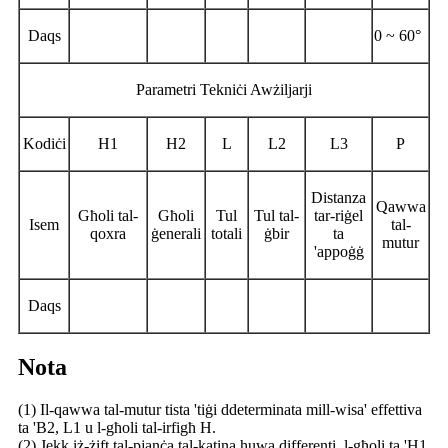
Daqs
0 ~ 60°
Parametri Tekniċi Awżiljarji
Kodiċi
H1
H2
L
L2
L3
P
Distanza
Qawwa
Għoli tal-
Għoli
Tul
Tul tal-
tar-riġel
Isem
tal-
qoxra
ġenerali
totali
ġbir
ta
mutur
'appoġġ
Daqs
Nota
(1) Il-qawwa tal-mutur tista 'tiġi ddeterminata mill-wisa' effettiva
ta 'B2, L1 u l-għoli tal-irfigħ H.
(2) Jekk iż-żift tal-pjanċa tal-katina huwa differenti, l-għoli ta 'H1