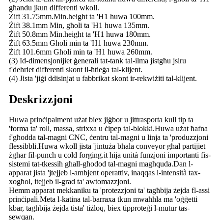
għandu jkun differenti wkoll.
Żift 31.75mm.Min.height ta 'H1 huwa 100mm.
Żift 38.1mm Min, għoli ta 'H1 huwa 135mm.
Żift 50.8mm Min.height ta 'H1 huwa 180mm.
Żift 63.5mm Għoli min ta 'H1 huwa 230mm.
Żift 101.6mm Għoli min ta 'H1 huwa 260mm.
(3) Id-dimensjonijiet ġenerali tat-tank tal-ilma jistgħu jsiru
f'dehriet differenti skont il-ħtieġa tal-klijent.
(4) Jista 'jiġi ddisinjat u fabbrikat skont ir-rekwiżiti tal-klijent.
Deskrizzjoni
Huwa prinċipalment użat biex jiġbor u jittrasporta kull tip ta
'forma ta' roll, massa, strixxa u ċipep tal-blokki.Huwa użat ħafna
f'għodda tal-magni CNC, ċentru tal-magni u linja ta 'produzzjoni
flessibbli.Huwa wkoll jista 'jintuża bħala conveyor għal partijiet
żgħar fil-punch u cold forging.it hija unità funzjoni importanti fis-
sistemi tat-tkessiħ għall-għodod tal-magni magħquda.Dan l-
apparat jista 'jtejjeb l-ambjent operattiv, inaqqas l-intensità tax-
xogħol, itejjeb il-grad ta' awtomazzjoni.
Hemm apparat mekkaniku ta 'protezzjoni ta' tagħbija żejda fl-assi
prinċipali.Meta l-katina tal-barraxa tkun mwaħħla ma 'oġġetti
kbar, tagħbija żejda tista' tiżloq, biex tipproteġi l-mutur tas-
sewqan.