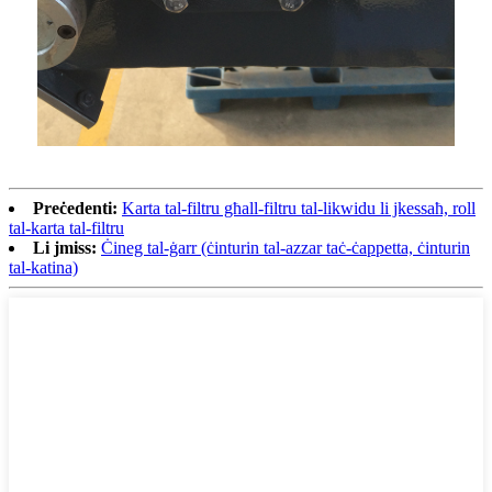
Preċedenti:
Karta tal-filtru għall-filtru tal-likwidu li jkessaħ, roll
tal-karta tal-filtru
Li jmiss:
Ċineg tal-ġarr (ċinturin tal-azzar taċ-ċappetta, ċinturin
tal-katina)