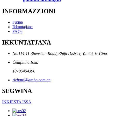
INFORMAZZJONI
Fuqna
Ikkuntatjana
FAQs
IKKUNTATJANA
No.114-11 Zhenshan Road, Zhifu District, Yantai, iċ-Ċina
Ċemplilna Issa:
18705454396
richard@amho.com.cn
SEGWINA
INKJESTA ISSA