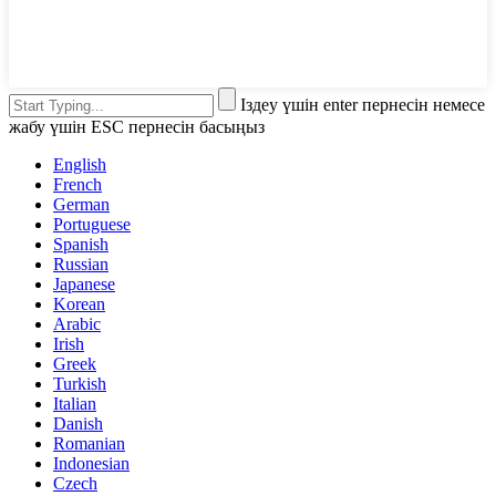
Іздеу үшін enter пернесін немесе
жабу үшін ESC пернесін басыңыз
English
French
German
Portuguese
Spanish
Russian
Japanese
Korean
Arabic
Irish
Greek
Turkish
Italian
Danish
Romanian
Indonesian
Czech