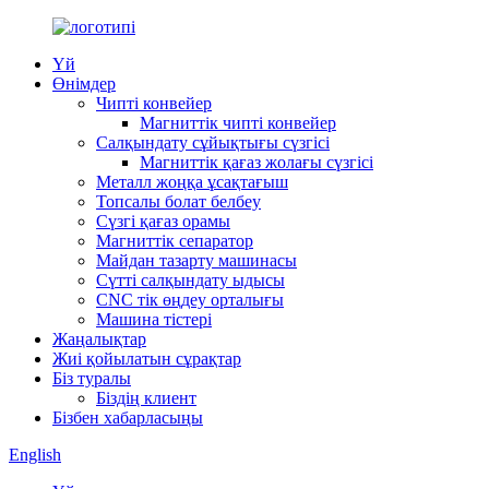
Үй
Өнімдер
Чипті конвейер
Магниттік чипті конвейер
Салқындату сұйықтығы сүзгісі
Магниттік қағаз жолағы сүзгісі
Металл жоңқа ұсақтағыш
Топсалы болат белбеу
Сүзгі қағаз орамы
Магниттік сепаратор
Майдан тазарту машинасы
Сүтті салқындату ыдысы
CNC тік өңдеу орталығы
Машина тістері
Жаңалықтар
Жиі қойылатын сұрақтар
Біз туралы
Біздің клиент
Бізбен хабарласыңы
English