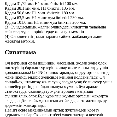
Қадам 31,75 мм. H1 мин. биіктігі 100 мм.
Қадам 38,1 мм мин, H1 биіктігі 135 мм.
Қадам 50,8 мм H1 мин. биіктігі 180 мм.
Қадам 63,5 мм H1 минимум биіктігі 230 мм.
Қадам 101,6 мм H1 минимум биіктігі 260 мм.
(3) Су ыдысының жалпы өлшемдері клиенттің талабына
сәйкес әртүрлі көріністерде жасалуы мүмкін.
(4) Ол клиенттің талаптарына сәйкес жобалануы және
жасалуы мүмкін.
Сипаттама
Ол негізінен орам пішінінің, массаның, жолақ және блок
чиптерінің барлық түрлерін жинау және тасымалдау үшін
қолданылады.Ол CNC станоктарында, өңдеу орталығында
және икемді өндіріс желісінде кеңінен қолданылады.Ол
сондай-ақ штамптау және суық соғуда ұсақ бөлшектер үшін
конвейер ретінде пайдаланылуы мүмкін. бұл аралас
станоктарды салқындату жүйелеріндегі маңызды
функциялық блок.Бұл құрылғы жұмыс ортасын жақсарта
алады, еңбек сыйымдылығын азайтады, автоматтандыру
дәрежесін жақсартады.
Негізгі осьте механикалық артық жүктемеден қорғау
құрылғысы бар.Скрепер тізбегі үлкен заттарға кептеліп