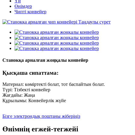
Үй
Өнімдер
Чипті конвейер
Станокқа арналған жоңқалы конвейер
Қысқаша сипаттама:
Материал: көміртекті болат, тот баспайтын болат.
Түрі: Тізбекті конвейер
Жағдайы: Жаңа
Құрылымы: Конвейерлік жүйе
Бізге электрондық поштаны жіберіңіз
Өнімнің егжей-тегжейі