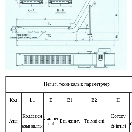
Негізгі техникалық параметрлер
Код
L1
B
B1
B2
H
Көлденең
Көтеру
Жалпы
Аты
Ені жинау
Тиімді ені
ені
ұзындығы
биіктігі