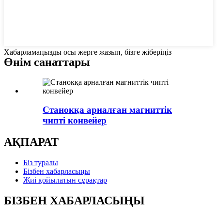
Хабарламаңызды осы жерге жазып, бізге жіберіңіз
Өнім санаттары
Станокқа арналған магниттік
чипті конвейер
АҚПАРАТ
Біз туралы
Бізбен хабарласыңы
Жиі қойылатын сұрақтар
БІЗБЕН ХАБАРЛАСЫҢЫ