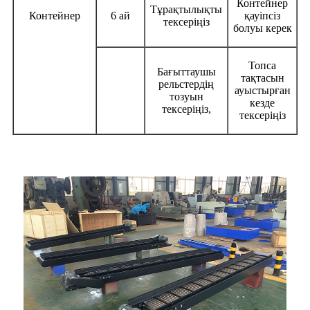
Контейнер
Тұрақтылықты
Контейнер
6 ай
қауіпсіз
тексеріңіз
болуы керек
Топса
Бағыттаушы
тақтасын
рельстердің
ауыстырған
тозуын
кезде
тексеріңіз,
тексеріңіз