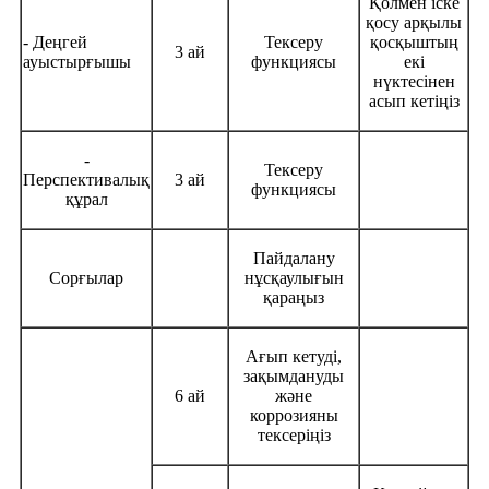
Қолмен іске
қосу арқылы
- Деңгей
Тексеру
қосқыштың
3 ай
ауыстырғышы
функциясы
екі
нүктесінен
асып кетіңіз
-
Тексеру
Перспективалық
3 ай
функциясы
құрал
Пайдалану
Сорғылар
нұсқаулығын
қараңыз
Ағып кетуді,
зақымдануды
6 ай
және
коррозияны
тексеріңіз