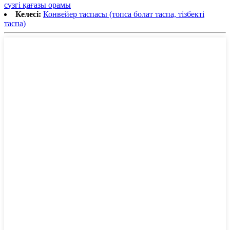
сүзгі қағазы орамы
Келесі:
Конвейер таспасы (топса болат таспа, тізбекті
таспа)