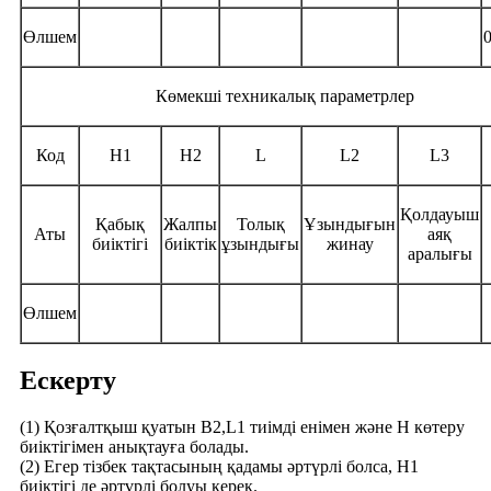
Өлшем
Көмекші техникалық параметрлер
Код
H1
H2
L
L2
L3
Қолдауыш
Қабық
Жалпы
Толық
Ұзындығын
Аты
аяқ
биіктігі
биіктік
ұзындығы
жинау
аралығы
Өлшем
Ескерту
(1) Қозғалтқыш қуатын B2,L1 тиімді енімен және H көтеру
биіктігімен анықтауға болады.
(2) Егер тізбек тақтасының қадамы әртүрлі болса, H1
биіктігі де әртүрлі болуы керек.