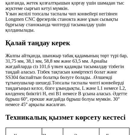
қалғанда, жетек қозғалтқышын қорғау үшін шамадан тыс
жүктеме сырғып кетуі мүмкін.
Ұзын желілі топсалы таспалы чип конвейері негізінен
Longmen CNC фрезерлік станокта және ұзын сызықты
бұрғылау станокында чиптерді тасымалдау үшін
қолданылады.
Қалай таңдау керек
Жалпы айтқанда, шынжыр табақ қадамының төрт түрі бар,
31,75 мм, 38,1 мм, 58,8 мм және 63,5 мм. Арнайы
жағдайларда сіз 101,6 үлкен қадамды тасымалдау тізбегін
таңдай аласыз. Тізбек тақтасын көміртекті болат және
SS304 баспайтын болатқа бөлуге болады. .Өлшемді
тұтынушылар шешеді.Топсалы таспалы чипті конвейерді
таңдағыңыз келсе, бізге ұзындықты, L және L1 немесе L2,
көлденең биіктігі H, ені B1 немесе B ұсына аласыз. Әдетте
бұрыш 60°, ерекше жағдайда бұрыш болуы мүмкін. 30°
немесе 45° арқылы жасалған.
Техникалық қызмет көрсету кестесі