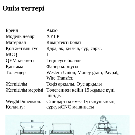
Өнім тегтері
Бренд
Амхо
Модель нөмірі
XYLP
Материал
Көміртекті болат
Қол жетімді түс
Қара, ақ, қызыл, сұр, сары.
MOQ
1
QEM қызметі
Теңшеуге болады
Қаптама
Фанер корпусы
Төлемдер
Western Union, Money gram, Paypal,,
Wire Transfer.
Жеткізілім
Теңіз арқылы. Әуе арқылы
Жеткізілім мерзімі
Төлегеннен кейін 15 жұмыс күні
ішінде.
WeightDimension:
Стандартты емес Тұтынушының
Қолдану:
сұрауыCNC машинасы