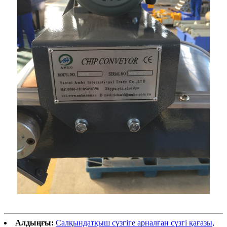
Алдыңғы:
Салқындатқыш сүзгіге арналған сүзгі қағазы,