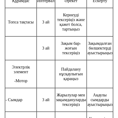
Құрамдас
Интервал
Әрекет
Ескерту
Кернеуді
тексеріңіз және
Топса тақтасы
3 ай
қажет болса,
тартыңыз
Зақым бар-
Зақымдалған
3 ай
жоғын
бөлшектерді
тексеріңіз
ауыстырыңыз
Электрлік
Пайдалану
элемент
нұсқаулығын
қараңыз
-Мотор
Жарылулар мен
Ақаулы
- Сымдар
3 ай
зақымдануларды
сымдарды
тексеріңіз
ауыстырыңыз