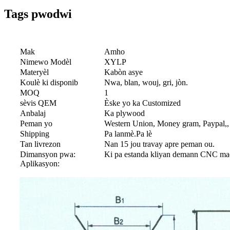
Tags pwodwi
Mak
Amho
Nimewo Modèl
XYLP
Materyèl
Kabòn asye
Koulè ki disponib
Nwa, blan, wouj, gri, jòn.
MOQ
1
sèvis QEM
Èske yo ka Customized
Anbalaj
Ka plywood
Peman yo
Western Union, Money gram, Paypal,, t
Shipping
Pa lanmè.Pa lè
Tan livrezon
Nan 15 jou travay apre peman ou.
Dimansyon pwa:
Ki pa estanda kliyan demann CNC ma
Aplikasyon: