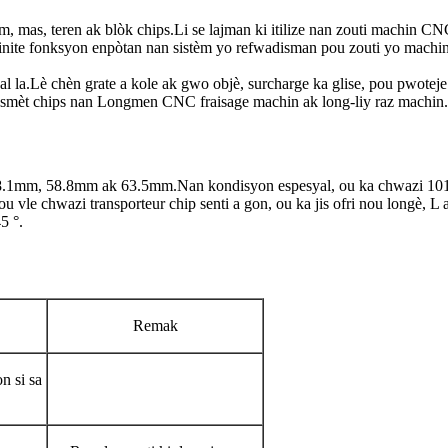
 fòm, mas, teren ak blòk chips.Li se lajman ki itilize nan zouti machin C
 inite fonksyon enpòtan nan sistèm yo refwadisman pou zouti yo mac
 la.Lè chèn grate a kole ak gwo objè, surcharge ka glise, pou pwotej
nsmèt chips nan Longmen CNC fraisage machin ak long-liy raz machin.
 38.1mm, 58.8mm ak 63.5mm.Nan kondisyon espesyal, ou ka chwazi 101.
 vle chwazi transporteur chip senti a gon, ou ka jis ofri nou longè, 
5 °.
Remak
n si sa