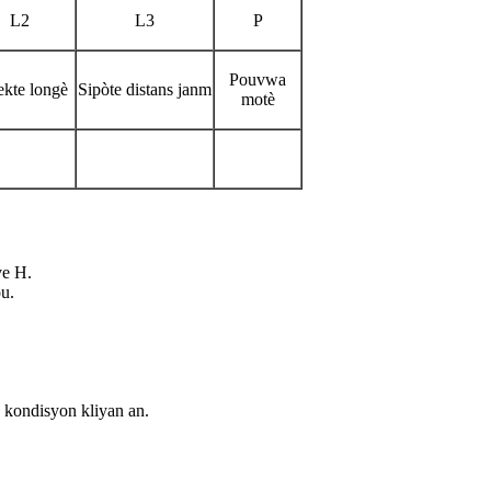
L2
L3
P
Pouvwa
ekte longè
Sipòte distans janm
motè
ve H.
ou.
n kondisyon kliyan an.