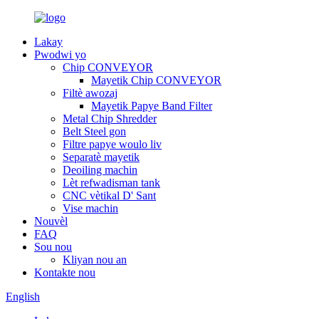
Lakay
Pwodwi yo
Chip CONVEYOR
Mayetik Chip CONVEYOR
Filtè awozaj
Mayetik Papye Band Filter
Metal Chip Shredder
Belt Steel gon
Filtre papye woulo liv
Separatè mayetik
Deoiling machin
Lèt refwadisman tank
CNC vètikal D' Sant
Vise machin
Nouvèl
FAQ
Sou nou
Kliyan nou an
Kontakte nou
English