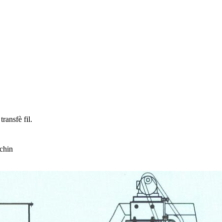
ransfè fil.
chin