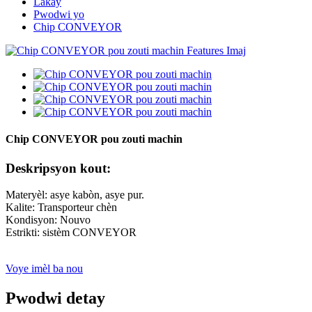
Lakay
Pwodwi yo
Chip CONVEYOR
Chip CONVEYOR pou zouti machin
Deskripsyon kout:
Materyèl: asye kabòn, asye pur.
Kalite: Transporteur chèn
Kondisyon: Nouvo
Estrikti: sistèm CONVEYOR
Voye imèl ba nou
Pwodwi detay