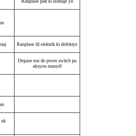
Ranplase pati ki domaje yo
an
maj
Ranplase fil elektrik ki defektye
Depase tou de pwen switch pa
aksyon manyèl
an
 ak