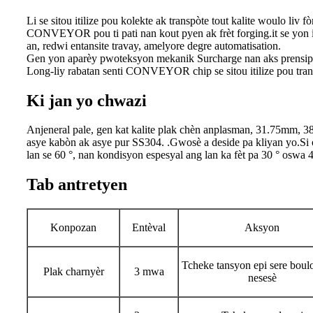
Li se sitou itilize pou kolekte ak transpòte tout kalite woulo liv
CONVEYOR pou ti pati nan kout pyen ak frèt forging.it se yon
an, redwi entansite travay, amelyore degre automatisation.
Gen yon aparèy pwoteksyon mekanik Surcharge nan aks prensipal
Long-liy rabatan senti CONVEYOR chip se sitou itilize pou tra
Ki jan yo chwazi
Anjeneral pale, gen kat kalite plak chèn anplasman, 31.75mm,
asye kabòn ak asye pur SS304. .Gwosè a deside pa kliyan yo.Si ou
lan se 60 °, nan kondisyon espesyal ang lan ka fèt pa 30 ° oswa 4
Tab antretyen
Konpozan
Entèval
Aksyon
Tcheke tansyon epi sere boulo
Plak charnyèr
3 mwa
nesesè