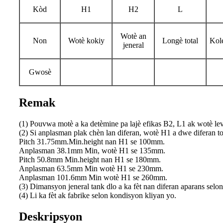
Kòd
H1
H2
L
Wotè an
Non
Wotè kokiy
Longè total
Kol
jeneral
Gwosè
Remak
(1) Pouvwa motè a ka detèmine pa lajè efikas B2, L1 ak wotè le
(2) Si anplasman plak chèn lan diferan, wotè H1 a dwe diferan t
Pitch 31.75mm.Min.height nan H1 se 100mm.
Anplasman 38.1mm Min, wotè H1 se 135mm.
Pitch 50.8mm Min.height nan H1 se 180mm.
Anplasman 63.5mm Min wotè H1 se 230mm.
Anplasman 101.6mm Min wotè H1 se 260mm.
(3) Dimansyon jeneral tank dlo a ka fèt nan diferan aparans selo
(4) Li ka fèt ak fabrike selon kondisyon kliyan yo.
Deskripsyon