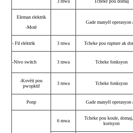
3 mwa
Tcheke pou domaj
Eleman elektrik
Gade manyèl operasyon 
-Motè
- Fil elektrik
3 mwa
Tcheke pou rupture ak do
-Nivo switch
3 mwa
Tcheke fonksyon
-Kovèti pou
3 mwa
Tcheke fonksyon
pwopktif
Ponp
Gade manyèl operasyon 
Tcheke pou koule, domaj,
6 mwa
korisyon