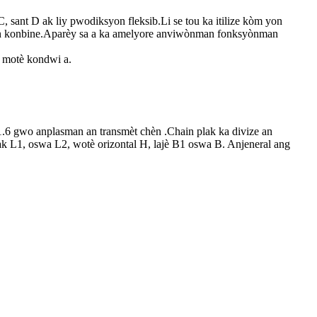
NC, sant D ak liy pwodiksyon fleksib.Li se tou ka itilize kòm yon
hin konbine.Aparèy sa a ka amelyore anviwònman fonksyònman
e motè kondwi a.
6 gwo anplasman an transmèt chèn .Chain plak ka divize an
L ak L1, oswa L2, wotè orizontal H, lajè B1 oswa B. Anjeneral ang