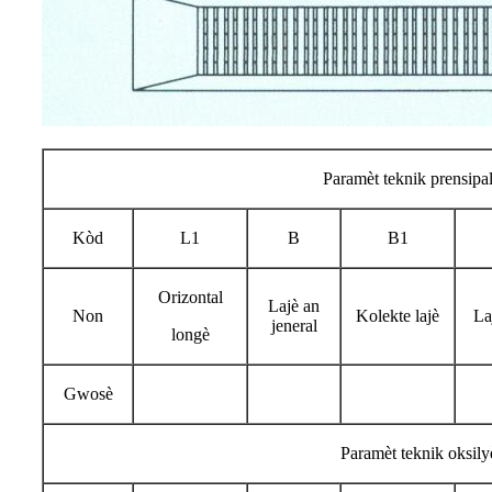
Paramèt teknik prensipa
Kòd
L1
B
B1
Orizontal
Lajè an
Non
Kolekte lajè
La
jeneral
longè
Gwosè
Paramèt teknik oksily