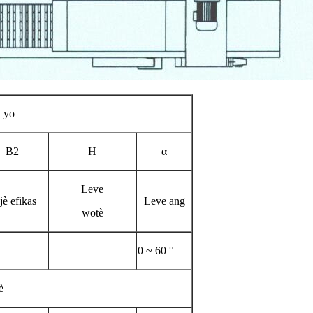
l yo
B2
H
α
Leve
jè efikas
Leve ang
wotè
0 ~ 60 °
è