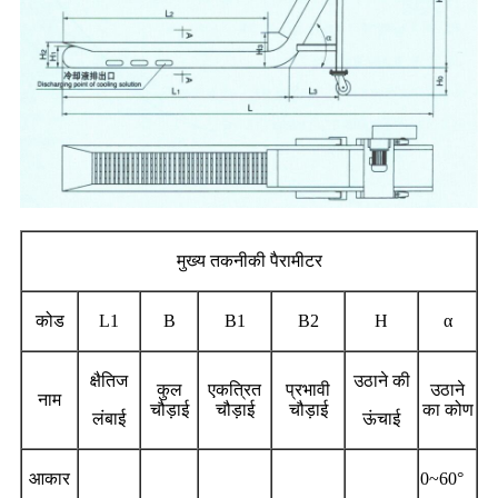
मुख्य तकनीकी पैरामीटर
कोड
L1
B
B1
B2
H
α
क्षैतिज
उठाने की
कुल
एकत्रित
प्रभावी
उठाने
नाम
चौड़ाई
चौड़ाई
चौड़ाई
का कोण
लंबाई
ऊंचाई
आकार
0~60°