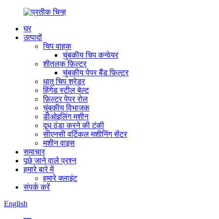
घर
उत्पादों
चिप वाहक
चुंबकीय चिप कन्वेयर
शीतलक फ़िल्टर
चुंबकीय पेपर बैंड फ़िल्टर
धातु चिप श्रेडर
हिंगेड स्टील बेल्ट
फ़िल्टर पेपर रोल
चुंबकीय विभाजक
डीओइलिंग मशीन
दूध ठंडा करने की टंकी
सीएनसी वर्टिकल मशीनिंग सेंटर
मशीन वाइस
समाचार
पूछे जाने वाले प्रश्न
हमारे बारे में
हमारे क्लाइंट
संपर्क करें
English