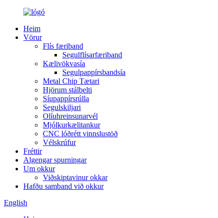
Heim
Vörur
Flís færiband
Segulflísarfæriband
Kælivökvasía
Segulpappírsbandsía
Metal Chip Tætari
Hjörum stálbelti
Síupappírsrúlla
Segulskiljari
Olíuhreinsunarvél
Mjólkurkælitankur
CNC lóðrétt vinnslustöð
Vélskrúfur
Fréttir
Algengar spurningar
Um okkur
Viðskiptavinur okkar
Hafðu samband við okkur
English