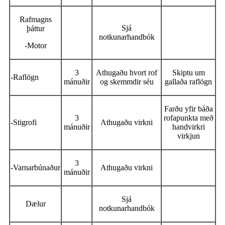
Rafmagns
Sjá
þáttur
notkunarhandbók
-Motor
3
Athugaðu hvort rof
Skiptu um
-Raflögn
mánuðir
og skemmdir séu
gallaða raflögn
Farðu yfir báða
3
rofapunkta með
-Stigrofi
Athugaðu virkni
mánuðir
handvirkri
virkjun
3
-Varnarbúnaður
Athugaðu virkni
mánuðir
Sjá
Dælur
notkunarhandbók