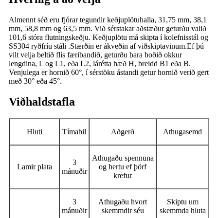
Almennt séð eru fjórar tegundir keðjuplötuhalla, 31,75 mm, 38,1
mm, 58,8 mm og 63,5 mm. Við sérstakar aðstæður geturðu valið
101,6 stóra flutningskeðju. Keðjuplötu má skipta í kolefnisstál og
SS304 ryðfríu stáli .Stærðin er ákveðin af viðskiptavinum.Ef þú
vilt velja beltið flís færibandið, geturðu bara boðið okkur
lengdina, L og L1, eða L2, lárétta hæð H, breidd B1 eða B.
Venjulega er hornið 60°, í sérstöku ástandi getur hornið verið gert
með 30° eða 45°.
Viðhaldstafla
Hluti
Tímabil
Aðgerð
Athugasemd
Athugaðu spennuna
3
Lamir plata
og hertu ef þörf
mánuðir
krefur
3
Athugaðu hvort
Skiptu um
mánuðir
skemmdir séu
skemmda hluta