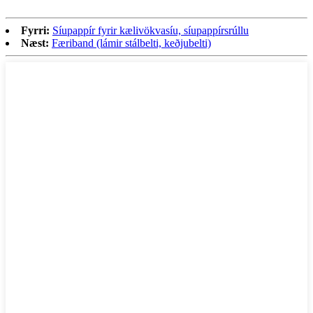
Fyrri:
Síupappír fyrir kælivökvasíu, síupappírsrúllu
Næst:
Færiband (lámir stálbelti, keðjubelti)