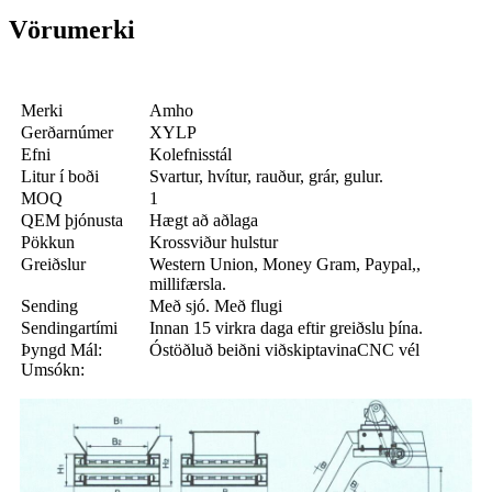
Vörumerki
Merki
Amho
Gerðarnúmer
XYLP
Efni
Kolefnisstál
Litur í boði
Svartur, hvítur, rauður, grár, gulur.
MOQ
1
QEM þjónusta
Hægt að aðlaga
Pökkun
Krossviður hulstur
Greiðslur
Western Union, Money Gram, Paypal,,
millifærsla.
Sending
Með sjó. Með flugi
Sendingartími
Innan 15 virkra daga eftir greiðslu þína.
Þyngd Mál:
Óstöðluð beiðni viðskiptavinaCNC vél
Umsókn: