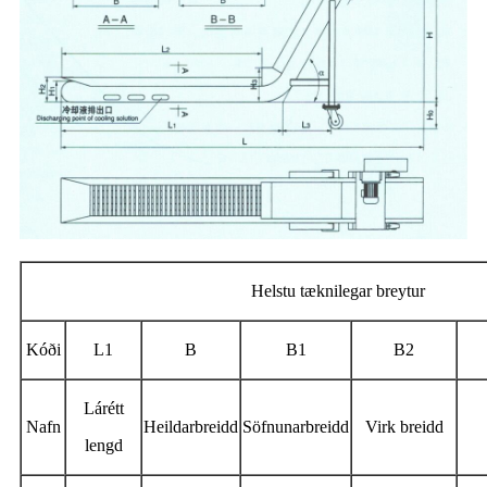
Helstu tæknilegar breytur
Kóði
L1
B
B1
B2
Lárétt
Nafn
Heildarbreidd
Söfnunarbreidd
Virk breidd
lengd