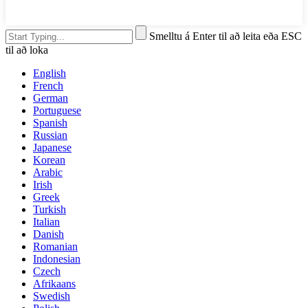
Smelltu á Enter til að leita eða ESC
til að loka
English
French
German
Portuguese
Spanish
Russian
Japanese
Korean
Arabic
Irish
Greek
Turkish
Italian
Danish
Romanian
Indonesian
Czech
Afrikaans
Swedish