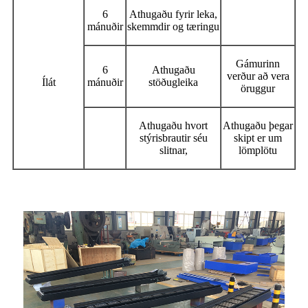
6
Athugaðu fyrir leka,
mánuðir
skemmdir og tæringu
Gámurinn
6
Athugaðu
verður að vera
Ílát
mánuðir
stöðugleika
öruggur
Athugaðu hvort
Athugaðu þegar
stýrisbrautir séu
skipt er um
slitnar,
lömplötu