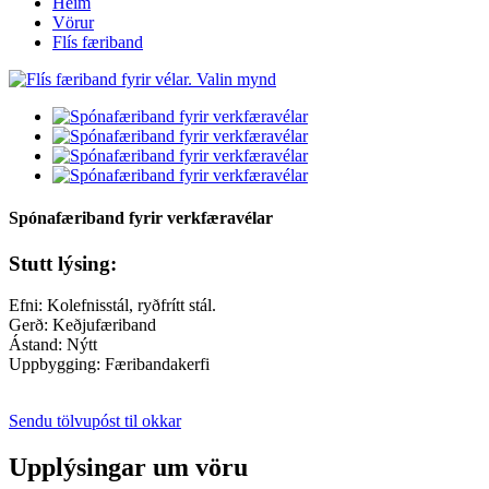
Heim
Vörur
Flís færiband
Spónafæriband fyrir verkfæravélar
Stutt lýsing:
Efni: Kolefnisstál, ryðfrítt stál.
Gerð: Keðjufæriband
Ástand: Nýtt
Uppbygging: Færibandakerfi
Sendu tölvupóst til okkar
Upplýsingar um vöru