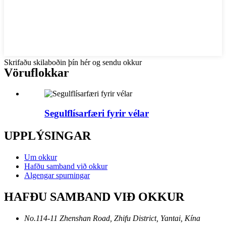
Skrifaðu skilaboðin þín hér og sendu okkur
Vöruflokkar
Segulflísarfæri fyrir vélar
UPPLÝSINGAR
Um okkur
Hafðu samband við okkur
Algengar spurningar
HAFÐU SAMBAND VIÐ OKKUR
No.114-11 Zhenshan Road, Zhifu District, Yantai, Kína