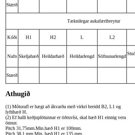
Stærð
Tæknilegar aukafæribreytur
Kóði
H1
H2
L
L2
Stu
Nafn
Skeljahæð
Heildarhæð
Heildarlengd
Söfnunarlengd
Stærð
Athugið
(1) Mótorafl er hægt að ákvarða með virkri breidd B2, L1 og
lyftihæð H.
(2) Ef halli keðjuplötunnar er öðruvísi, skal hæð H1 einnig vera
önnur.
Pitch 31.75mm.Min.hæð H1 er 100mm.
Pitch 38,1 mm Min, hæð H1 er 135 mm.