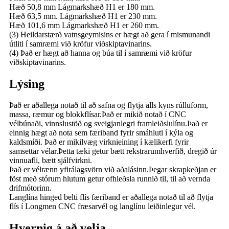
Hæð 50,8 mm Lágmarkshæð H1 er 180 mm.
Hæð 63,5 mm. Lágmarkshæð H1 er 230 mm.
Hæð 101,6 mm Lágmarkshæð H1 er 260 mm.
(3) Heildarstærð vatnsgeymisins er hægt að gera í mismunandi
útliti í samræmi við kröfur viðskiptavinarins.
(4) Það er hægt að hanna og búa til í samræmi við kröfur
viðskiptavinarins.
Lýsing
Það er aðallega notað til að safna og flytja alls kyns rúlluform,
massa, ræmur og blokkflísar.Það er mikið notað í CNC
vélbúnaði, vinnslustöð og sveigjanlegri framleiðslulínu.Það er
einnig hægt að nota sem færiband fyrir smáhluti í kýla og
kaldsmíði. Það er mikilvæg virknieining í kælikerfi fyrir
samsettar vélar.Þetta tæki getur bætt rekstrarumhverfið, dregið úr
vinnuafli, bætt sjálfvirkni.
Það er vélrænn yfirálagsvörn við aðalásinn.Þegar skrapkeðjan er
föst með stórum hlutum getur ofhleðsla runnið til, til að vernda
drifmótorinn.
Langlína hinged belti flís færiband er aðallega notað til að flytja
flís í Longmen CNC fræsarvél og langlínu leiðinlegur vél.
Hvernig á að velja