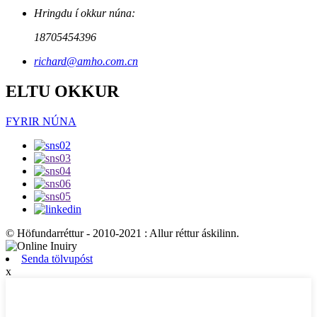
Hringdu í okkur núna:
18705454396
richard@amho.com.cn
ELTU OKKUR
FYRIR NÚNA
© Höfundarréttur - 2010-2021 : Allur réttur áskilinn.
Senda tölvupóst
x