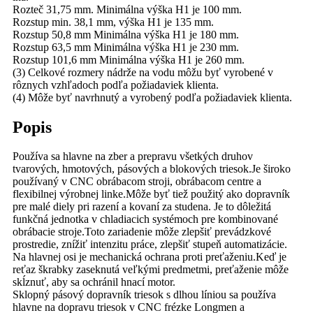
Rozteč 31,75 mm. Minimálna výška H1 je 100 mm.
Rozstup min. 38,1 mm, výška H1 je 135 mm.
Rozstup 50,8 mm Minimálna výška H1 je 180 mm.
Rozstup 63,5 mm Minimálna výška H1 je 230 mm.
Rozstup 101,6 mm Minimálna výška H1 je 260 mm.
(3) Celkové rozmery nádrže na vodu môžu byť vyrobené v
rôznych vzhľadoch podľa požiadaviek klienta.
(4) Môže byť navrhnutý a vyrobený podľa požiadaviek klienta.
Popis
Používa sa hlavne na zber a prepravu všetkých druhov
tvarových, hmotových, pásových a blokových triesok.Je široko
používaný v CNC obrábacom stroji, obrábacom centre a
flexibilnej výrobnej linke.Môže byť tiež použitý ako dopravník
pre malé diely pri razení a kovaní za studena. Je to dôležitá
funkčná jednotka v chladiacich systémoch pre kombinované
obrábacie stroje.Toto zariadenie môže zlepšiť prevádzkové
prostredie, znížiť intenzitu práce, zlepšiť stupeň automatizácie.
Na hlavnej osi je mechanická ochrana proti preťaženiu.Keď je
reťaz škrabky zaseknutá veľkými predmetmi, preťaženie môže
skĺznuť, aby sa ochránil hnací motor.
Sklopný pásový dopravník triesok s dlhou líniou sa používa
hlavne na dopravu triesok v CNC frézke Longmen a