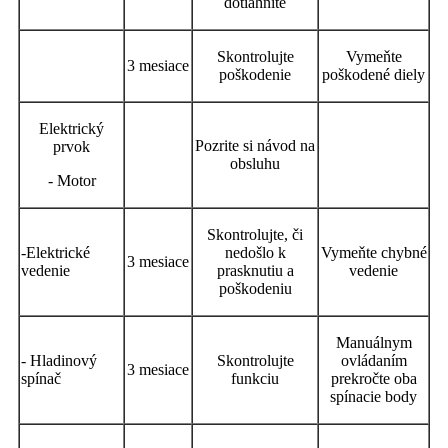
dotiahnite
Skontrolujte
Vymeňte
3 mesiace
poškodenie
poškodené diely
Elektrický
Pozrite si návod na
prvok
obsluhu
- Motor
Skontrolujte, či
-Elektrické
nedošlo k
Vymeňte chybné
3 mesiace
vedenie
prasknutiu a
vedenie
poškodeniu
Manuálnym
- Hladinový
Skontrolujte
ovládaním
3 mesiace
spínač
funkciu
prekročte oba
spínacie body