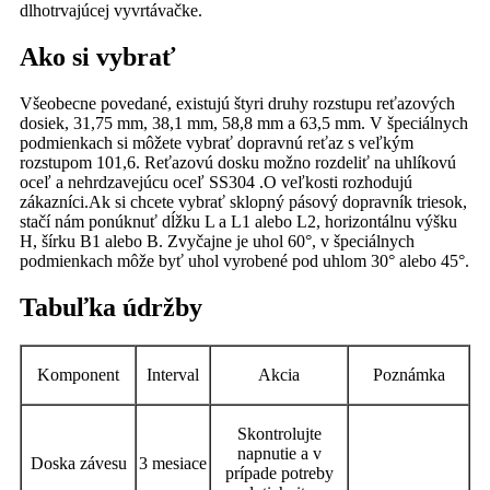
dlhotrvajúcej vyvrtávačke.
Ako si vybrať
Všeobecne povedané, existujú štyri druhy rozstupu reťazových
dosiek, 31,75 mm, 38,1 mm, 58,8 mm a 63,5 mm. V špeciálnych
podmienkach si môžete vybrať dopravnú reťaz s veľkým
rozstupom 101,6. Reťazovú dosku možno rozdeliť na uhlíkovú
oceľ a nehrdzavejúcu oceľ SS304 .O veľkosti rozhodujú
zákazníci.Ak si chcete vybrať sklopný pásový dopravník triesok,
stačí nám ponúknuť dĺžku L a L1 alebo L2, horizontálnu výšku
H, šírku B1 alebo B. Zvyčajne je uhol 60°, v špeciálnych
podmienkach môže byť uhol vyrobené pod uhlom 30° alebo 45°.
Tabuľka údržby
Komponent
Interval
Akcia
Poznámka
Skontrolujte
napnutie a v
Doska závesu
3 mesiace
prípade potreby