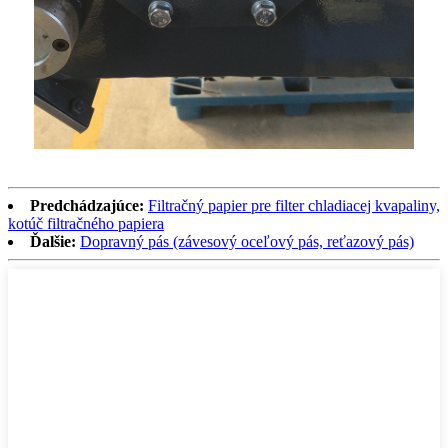
Predchádzajúce:
Filtračný papier pre filter chladiacej kvapaliny,
kotúč filtračného papiera
Ďalšie:
Dopravný pás (závesový oceľový pás, reťazový pás)