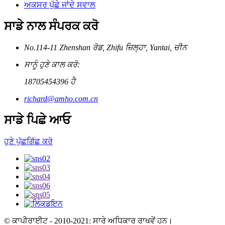
ਅਕਸਰ ਪੁੱਛੇ ਜਾਂਦੇ ਸਵਾਲ
ਸਾਡੇ ਨਾਲ ਸੰਪਰਕ ਕਰੋ
No.114-11 Zhenshan ਰੋਡ, Zhifu ਜ਼ਿਲ੍ਹਾ, Yantai, ਚੀਨ
ਸਾਨੂੰ ਹੁਣੇ ਕਾਲ ਕਰੋ:
18705454396 ਹੈ
richard@amho.com.cn
ਸਾਡੇ ਪਿਛੇ ਆਓ
ਹੁਣੇ ਪੁੱਛਗਿੱਛ ਕਰੋ
© ਕਾਪੀਰਾਈਟ - 2010-2021: ਸਾਰੇ ਅਧਿਕਾਰ ਰਾਖਵੇਂ ਹਨ।