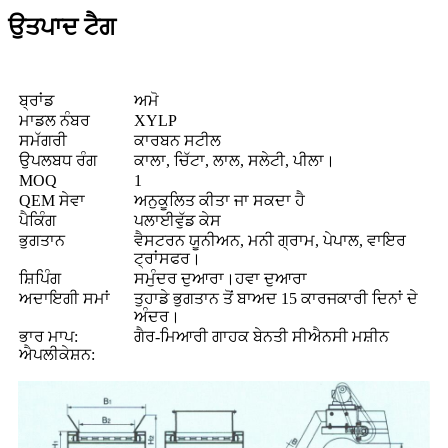
ਉਤਪਾਦ ਟੈਗ
ਬ੍ਰਾਂਡ
ਅਮੋ
ਮਾਡਲ ਨੰਬਰ
XYLP
ਸਮੱਗਰੀ
ਕਾਰਬਨ ਸਟੀਲ
ਉਪਲਬਧ ਰੰਗ
ਕਾਲਾ, ਚਿੱਟਾ, ਲਾਲ, ਸਲੇਟੀ, ਪੀਲਾ।
MOQ
1
QEM ਸੇਵਾ
ਅਨੁਕੂਲਿਤ ਕੀਤਾ ਜਾ ਸਕਦਾ ਹੈ
ਪੈਕਿੰਗ
ਪਲਾਈਵੁੱਡ ਕੇਸ
ਭੁਗਤਾਨ
ਵੈਸਟਰਨ ਯੂਨੀਅਨ, ਮਨੀ ਗ੍ਰਾਮ, ਪੇਪਾਲ, ਵਾਇਰ
ਟ੍ਰਾਂਸਫਰ।
ਸ਼ਿਪਿੰਗ
ਸਮੁੰਦਰ ਦੁਆਰਾ।ਹਵਾ ਦੁਆਰਾ
ਅਦਾਇਗੀ ਸਮਾਂ
ਤੁਹਾਡੇ ਭੁਗਤਾਨ ਤੋਂ ਬਾਅਦ 15 ਕਾਰਜਕਾਰੀ ਦਿਨਾਂ ਦੇ
ਅੰਦਰ।
ਭਾਰ ਮਾਪ:
ਗੈਰ-ਮਿਆਰੀ ਗਾਹਕ ਬੇਨਤੀ ਸੀਐਨਸੀ ਮਸ਼ੀਨ
ਐਪਲੀਕੇਸ਼ਨ: