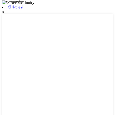
ਈਮੇਲ ਭੇਜੋ
x