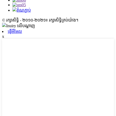
© រក្សាសិទ្ធិ - ២០១០-២០២១៖ រក្សាសិទ្ធិគ្រប់យ៉ាង។
ផ្ញើអ៊ីមែល
x