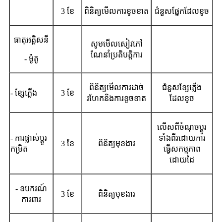
3 ខែ
ពិនិត្យមើលការខូចខាត
ជំនួសផ្នែកដែលខូច
ធាតុអគ្គិសនី
សូមមើលសៀវភៅ
ណែនាំប្រតិបត្តិការ
- ម៉ូតូ
ពិនិត្យមើលការដាច់
ជំនួសខ្សែភ្លើង
- ខ្សែភ្លើង
3 ខែ
រហែកនិងការខូចខាត
ដែលខូច
លើសពីចំណុចប្តូរ
- ការផ្លាស់ប្តូរ
ទាំងពីរដោយការ
3 ខែ
ពិនិត្យមុខងារ
កម្រិត
ធ្វើសកម្មភាព
ដោយដៃ
- ឧបករណ៍
3 ខែ
ពិនិត្យមុខងារ
ការពារ