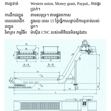
ការទូទាត់
Western union, Money gram, Paypal,, ការផ្ទេរ
ប្រាក់។
ការដឹកជញ្ជូន
តាមសមុទ្រ។ តាមផ្លូវអាកាស
ពេលវេលាដឹក
ក្នុងរយៈពេល 15 ថ្ងៃធ្វើការបន្ទាប់ពីការទូទាត់របស់
ជញ្ជូន
អ្នក។
វិមាត្រ៖ កម្មវិធី៖
ម៉ាស៊ីន CNC របស់អតិថិជនមិនស្តង់ដារ