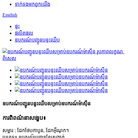
ទាក់ទង​មក​ពួក​យើង
English
ផ្ទះ
ផលិតផល
ឧបករណ៍បញ្ជូនបន្ទះឈីប
ឧបករណ៍បញ្ជូនបន្ទះឈីបសម្រាប់ឧបករណ៍ម៉ាស៊ីន
ការពិពណ៌នាសង្ខេប៖
សម្ភារៈ: ដែកថែបកាបូន, ដែកអ៊ីណុក។
ប្រភេទ៖ ឧបករណ៍បញ្ជូនខ្សែសង្វាក់