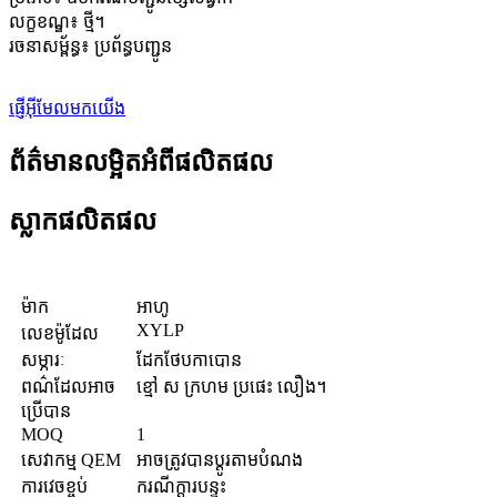
លក្ខខណ្ឌ៖ ថ្មី។
រចនាសម្ព័ន្ធ៖ ប្រព័ន្ធបញ្ជូន
ផ្ញើអ៊ីមែលមកយើង
ព័ត៌មានលម្អិតអំពីផលិតផល
ស្លាកផលិតផល
ម៉ាក
អាហូ
XYLP
លេខម៉ូដែល
សម្ភារៈ
ដែកថែប​កា​បោ​ន
ពណ៌ដែលអាច
ខ្មៅ ស ក្រហម ប្រផេះ លឿង។
ប្រើបាន
MOQ
1
សេវាកម្ម QEM
អាចត្រូវបានប្ដូរតាមបំណង
ការវេចខ្ចប់
ករណីក្តារបន្ទះ