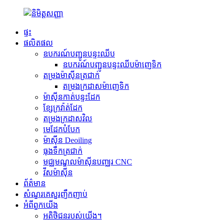
ផ្ទះ
ផលិតផល
ឧបករណ៍បញ្ជូនបន្ទះឈីប
ឧបករណ៍បញ្ជូនបន្ទះឈីបម៉ាញេទិក
តម្រងម៉ាស៊ីនត្រជាក់
តម្រងក្រដាសម៉ាញេទិក
ម៉ាស៊ីនកាត់បន្ទះដែក
ខ្សែក្រវ៉ាត់ដែក
តម្រងក្រដាសវិល
មេដែកបំបែក
ម៉ាស៊ីន Deoiling
ធុងទឹកត្រជាក់
មជ្ឈមណ្ឌលម៉ាស៊ីនបញ្ឈរ CNC
វីសម៉ាស៊ីន
ព័ត៌មាន
សំណួរគេសួរញឹកញាប់
អំពី​ពួក​យើង
អតិថិជនរបស់យើង។