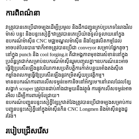
ការពិពណ៌នា
វាត្រូវបានគេប្រើជាចម្បងដើម្បីប្រមូល និងដឹកជញ្ជូនគ្រប់ប្រភេទនៃរាងវិល
ម៉ាស់ បន្ទះ និងបន្ទះសៀគ្វី។វាត្រូវបានគេប្រើយ៉ាងទូលំទូលាយនៅក្នុង
ឧបករណ៍ម៉ាស៊ីន CNC មជ្ឈមណ្ឌលម៉ាស៊ីន និងខ្សែផលិតកម្មដែល
អាចបត់បែនបាន។វាក៏អាចត្រូវបានប្រើជា conveyor សម្រាប់ផ្នែកតូចៗ
នៅក្នុង punch និង cool forging.it គឺជាអង្គភាពមុខងារសំខាន់នៅក្នុង
ប្រព័ន្ធត្រជាក់សម្រាប់ឧបករណ៍ម៉ាស៊ីនរួមបញ្ចូលគ្នា។ឧបករណ៍នេះអាច
ធ្វើឱ្យប្រសើរឡើងនូវបរិយាកាសប្រតិបត្តិការកាត់បន្ថយអាំងតង់ស៊ីតេ
កម្លាំងពលកម្មធ្វើឱ្យប្រសើរឡើងនូវកម្រិតស្វ័យប្រវត្តិកម្ម។
មានឧបករណ៍ការពារលើសទម្ងន់មេកានិចនៅអ័ក្សមេ។នៅពេលដែលខ្សែ
សង្វាក់ scraper ត្រូវបានជាប់គាំងជាមួយនឹងវត្ថុធំ ការផ្ទុកលើសទម្ងន់អាច
រអិល ដើម្បីការពារម៉ូទ័រដ្រាយ។
ឧបករណ៍បញ្ជូនបន្ទះសៀគ្វីខ្សែក្រវាត់វែងត្រូវបានប្រើជាចម្បងសម្រាប់ការ
បញ្ជូនបន្ទះសៀគ្វីនៅក្នុងម៉ាស៊ីនកិន CNC Longmen និងម៉ាស៊ីនខួងជួ
រវែង។
របៀបជ្រើសរើស