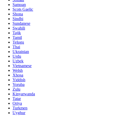
Samoan
Scots Gaelic
Shona
Sindhi
Sundanese
Swahili
Tajik
Tamil
Telugu
Thai
Ukrainian
Urdu
Uzbek
Vietnamese
Welsh
Xhosa
Yiddish
Yoruba
Zulu
Kinyarwanda
Tatar
Oriya
Turkmen
Uyghur