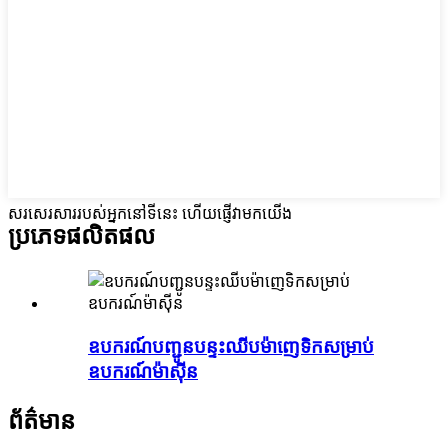
សរសេរសាររបស់អ្នកនៅទីនេះ ហើយផ្ញើវាមកយើង
ប្រភេទផលិតផល
ឧបករណ៍បញ្ជូនបន្ទះឈីបម៉ាញេទិកសម្រាប់
ឧបករណ៍ម៉ាស៊ីន
ព័ត៌មាន