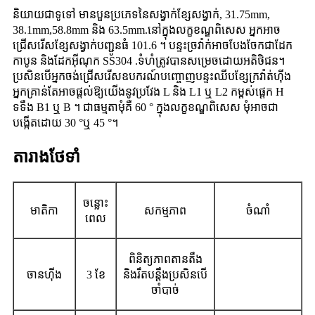
និយាយជាទូទៅ មានបួនប្រភេទនៃសង្វាក់ខ្សែសង្វាក់, 31.75mm,
38.1mm,58.8mm និង 63.5mm.នៅក្នុងលក្ខខណ្ឌពិសេស អ្នកអាច
ជ្រើសរើសខ្សែសង្វាក់បញ្ជូនធំ 101.6 ។ បន្ទះច្រវ៉ាក់អាចបែងចែកជាដែក
កាបូន និងដែកអ៊ីណុក SS304 .ទំហំត្រូវបានសម្រេចដោយអតិថិជន។
ប្រសិនបើអ្នកចង់ជ្រើសរើសឧបករណ៍បញ្ចោញបន្ទះឈីបខ្សែក្រវ៉ាត់ហ៊ីង
អ្នកគ្រាន់តែអាចផ្តល់ឱ្យយើងនូវប្រវែង L និង L1 ឬ L2 កម្ពស់ផ្ដេក H
ទទឹង B1 ឬ B ។ ជាធម្មតាមុំគឺ 60 ° ក្នុងលក្ខខណ្ឌពិសេស មុំអាចជា
បង្កើតដោយ 30 °ឬ 45 °។
តារាងថែទាំ
ចន្លោះ
មាតិកា
សកម្មភាព
ចំណាំ
ពេល
ពិនិត្យភាពតានតឹង
ចានហ៊ីង
3 ខែ
និងរឹតបន្តឹងប្រសិនបើ
ចាំបាច់