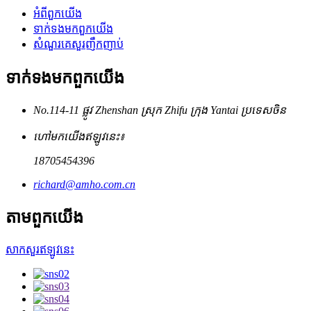
អំពី​ពួក​យើង
ទាក់ទង​មក​ពួក​យើង
សំណួរគេសួរញឹកញាប់
ទាក់ទង​មក​ពួក​យើង
No.114-11 ផ្លូវ Zhenshan ស្រុក Zhifu ក្រុង Yantai ប្រទេសចិន
ហៅមកយើងឥឡូវនេះ៖
18705454396
richard@amho.com.cn
តាម​ពួក​យើង
សាកសួរឥឡូវនេះ