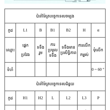
ប៉ារ៉ាម៉ែត្របច្ចេកទេសចម្បង
L1
B
B1
B2
H
α
កូដ
ការ
ផ្ដេក
ការលើក
ទទឹង
ទទឹងមាន
ឈ្មោះ
ប្រមូល
មុំលើក
រួម
ប្រសិទ្ធិភាព
ប្រវែង
កម្ពស់
ទទឹង
0 ~ 60 °
ទំហំ
ប៉ារ៉ាម៉ែត្របច្ចេកទេសជំនួយ
H1
H2
L
L2
L3
P
កូដ