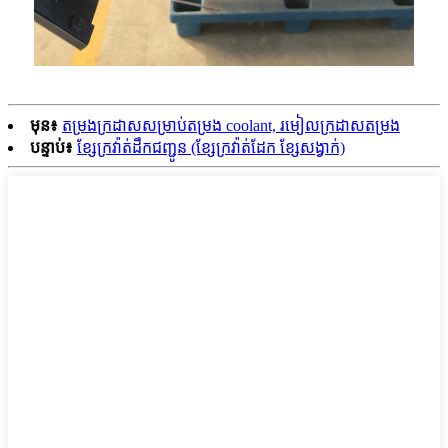
មុន៖
តម្រងក្រដាសសម្រាប់តម្រង coolant, រមៀលក្រដាសតម្រង
បន្ទាប់៖
ខ្សែក្រវ៉ាត់ដឹកជញ្ជូន (ខ្សែក្រវ៉ាត់ដែក ខ្សែសង្វាក់)