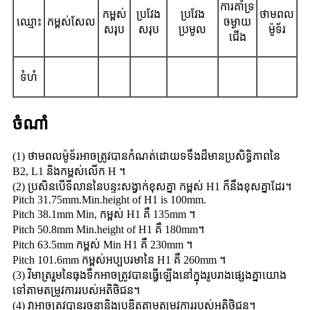
ការគាំទ្រ
កម្ពស់
ប្រវែង​
ប្រវែង
ថាមពល
ឈ្មោះ
កម្ពស់សែល
ចម្ងាយ
សរុប
សរុប
ប្រមូល
ម៉ូទ័រ
ជើង
ទំហំ
ចំណាំ
(1) ថាមពលម៉ូទ័រអាចត្រូវបានកំណត់ដោយទទឹងដ៏មានប្រសិទ្ធិភាពនៃ
B2, L1 និងកម្ពស់លើក H ។
(2) ប្រសិនបើទីលាននៃបន្ទះសង្វាក់ខុសគ្នា កម្ពស់ H1 ក៏នឹងខុសគ្នាដែរ។
Pitch 31.75mm.Min.height of H1 is 100mm.
Pitch 38.1mm Min, កម្ពស់ H1 គឺ 135mm ។
Pitch 50.8mm Min.height of H1 គឺ 180mm។
Pitch 63.5mm កម្ពស់ Min H1 គឺ 230mm ។
Pitch 101.6mm កម្ពស់អប្បបរមានៃ H1 គឺ 260mm ។
(3) វិមាត្ររួមនៃធុងទឹកអាចត្រូវបានធ្វើឡើងនៅក្នុងរូបរាងផ្សេងគ្នាយោង
ទៅតាមតម្រូវការរបស់អតិថិជន។
(4) វាអាចត្រូវបានរចនានិងប្រឌិតតាមតម្រូវការរបស់អតិថិជន។