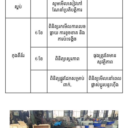
សូមមើលសៀវភៅ
ស្នប់
ណែនាំប្រតិបត្តិការ
ពិនិត្យរកមើលការលេច
6 ខែ
ធ្លាយ ការខូចខាត និង
ការប៉ះទង្គិច
កុងតឺន័រ
ធុងត្រូវតែមាន
6 ខែ
ពិនិត្យស្ថេរភាព
សុវត្ថិភាព
ពិនិត្យផ្លូវដែកសម្រាប់
ពិនិត្យមើលនៅពេល
ពាក់,
ផ្លាស់ប្តូរបន្ទះហ៊ីង