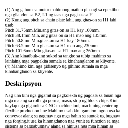
(1) Ang gahum sa motor mahimong matino pinaagi sa epektibo
nga gilapdon sa B2, L1 ug taas nga pagtaas sa H.
(2) Kung ang pitch sa chain plate lahi, ang gitas-on sa H1 lahi
usab.
Pitch 31.75mm.Min.ang gitas-on sa H1 kay 100mm.
Pitch 38.1mm Min, ang gitas-on sa H1 mao ang 135mm.
Pitch 50.8mm Min.gitas-on sa H1 kay 180mm.
Pitch 63.5mm Min gitas-on sa H1 mao ang 230mm.
Pitch 101.6mm Min gitas-on sa H1 mao ang 260mm.
(3) Ang kinatibuk-ang sukod sa tangke sa tubig mahimo sa
lainlaing mga pagpakita sumala sa kinahanglanon sa kliyente.
(4) Mahimo kini nga gidisenyo ug gihimo sumala sa mga
kinahanglanon sa kliyente.
Deskripsyon
Nag-una kini nga gigamit sa pagkolekta ug pagdala sa tanan nga
mga matang sa roll nga porma, masa, strip ug block chips.Kini
kaylap nga gigamit sa CNC machine tool, machining center ug
flexible production line.Mahimo usab kini gamiton ingon usa ka
conveyor alang sa gagmay nga mga bahin sa suntok ug bugnaw
nga forging.it usa ka hinungdanon nga yunit sa function sa mga
sistema sa pagpabugnaw alang sa hiniusa nga mga himan sa