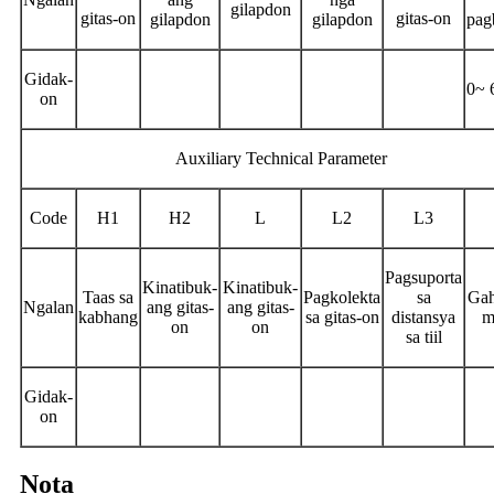
gilapdon
gitas-on
gitas-on
gilapdon
gilapdon
pag
Gidak-
0~ 
on
Auxiliary Technical Parameter
Code
H1
H2
L
L2
L3
Pagsuporta
Kinatibuk-
Kinatibuk-
Taas sa
Pagkolekta
sa
Gah
Ngalan
ang gitas-
ang gitas-
kabhang
sa gitas-on
distansya
m
on
on
sa tiil
Gidak-
on
Nota