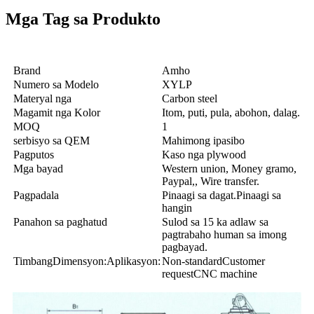
Mga Tag sa Produkto
Brand
Amho
Numero sa Modelo
XYLP
Materyal nga
Carbon steel
Magamit nga Kolor
Itom, puti, pula, abohon, dalag.
MOQ
1
serbisyo sa QEM
Mahimong ipasibo
Pagputos
Kaso nga plywood
Mga bayad
Western union, Money gramo,
Paypal,, Wire transfer.
Pagpadala
Pinaagi sa dagat.Pinaagi sa
hangin
Panahon sa paghatud
Sulod sa 15 ka adlaw sa
pagtrabaho human sa imong
pagbayad.
TimbangDimensyon:Aplikasyon:
Non-standardCustomer
requestCNC machine