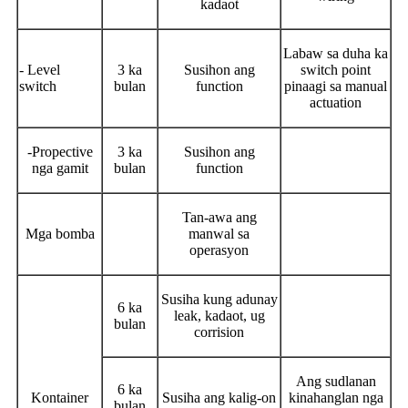
kadaot
Labaw sa duha ka
- Level
3 ka
Susihon ang
switch point
switch
bulan
function
pinaagi sa manual
actuation
-Propective
3 ka
Susihon ang
nga gamit
bulan
function
Tan-awa ang
Mga bomba
manwal sa
operasyon
Susiha kung adunay
6 ka
leak, kadaot, ug
bulan
corrision
Ang sudlanan
6 ka
Kontainer
Susiha ang kalig-on
kinahanglan nga
bulan