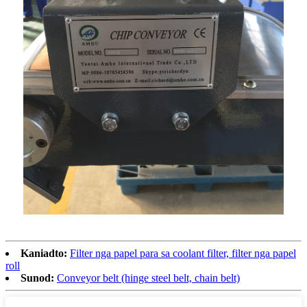
Kaniadto:
Filter nga papel para sa coolant filter, filter nga papel
roll
Sunod:
Conveyor belt (hinge steel belt, chain belt)