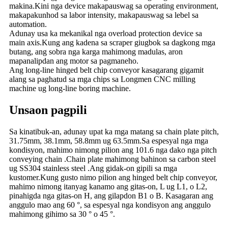
makina.Kini nga device makapauswag sa operating environment,
makapakunhod sa labor intensity, makapauswag sa lebel sa
automation.
Adunay usa ka mekanikal nga overload protection device sa
main axis.Kung ang kadena sa scraper giugbok sa dagkong mga
butang, ang sobra nga karga mahimong madulas, aron
mapanalipdan ang motor sa pagmaneho.
Ang long-line hinged belt chip conveyor kasagarang gigamit
alang sa paghatud sa mga chips sa Longmen CNC milling
machine ug long-line boring machine.
Unsaon pagpili
Sa kinatibuk-an, adunay upat ka mga matang sa chain plate pitch,
31.75mm, 38.1mm, 58.8mm ug 63.5mm.Sa espesyal nga mga
kondisyon, mahimo nimong pilion ang 101.6 nga dako nga pitch
conveying chain .Chain plate mahimong bahinon sa carbon steel
ug SS304 stainless steel .Ang gidak-on gipili sa mga
kustomer.Kung gusto nimo pilion ang hinged belt chip conveyor,
mahimo nimong itanyag kanamo ang gitas-on, L ug L1, o L2,
pinahigda nga gitas-on H, ang gilapdon B1 o B. Kasagaran ang
anggulo mao ang 60 °, sa espesyal nga kondisyon ang anggulo
mahimong gihimo sa 30 ° o 45 °.