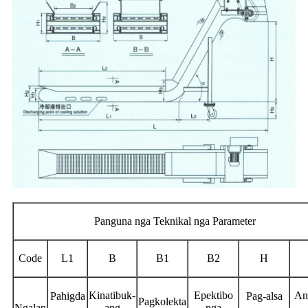
Panguna nga Teknikal nga Parameter
Code
L1
B
B1
B2
H
Kinatibuk-
Epektibo
An
Pahigda
Pag-alsa
Pagkolekta
Ngalan
ang
nga