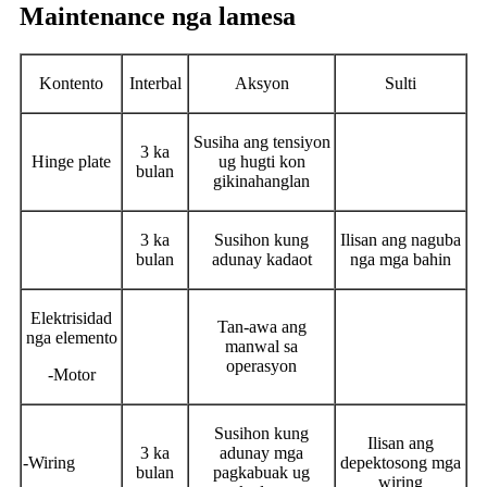
Maintenance nga lamesa
Kontento
Interbal
Aksyon
Sulti
Susiha ang tensiyon
3 ka
Hinge plate
ug hugti kon
bulan
gikinahanglan
3 ka
Susihon kung
Ilisan ang naguba
bulan
adunay kadaot
nga mga bahin
Elektrisidad
Tan-awa ang
nga elemento
manwal sa
operasyon
-Motor
Susihon kung
Ilisan ang
3 ka
adunay mga
-Wiring
depektosong mga
bulan
pagkabuak ug
wiring