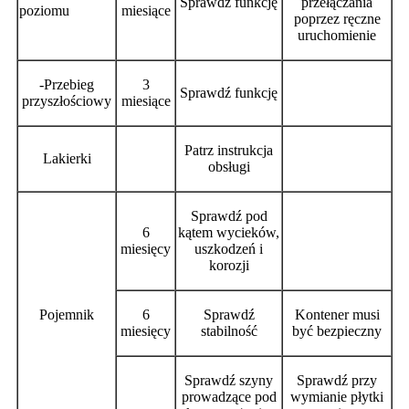
Sprawdź funkcję
przełączania
poziomu
miesiące
poprzez ręczne
uruchomienie
-Przebieg
3
Sprawdź funkcję
przyszłościowy
miesiące
Patrz instrukcja
Lakierki
obsługi
Sprawdź pod
6
kątem wycieków,
miesięcy
uszkodzeń i
korozji
Pojemnik
6
Sprawdź
Kontener musi
miesięcy
stabilność
być bezpieczny
Sprawdź szyny
Sprawdź przy
prowadzące pod
wymianie płytki