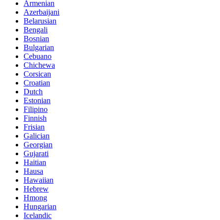
Armenian
Azerbaijani
Belarusian
Bengali
Bosnian
Bulgarian
Cebuano
Chichewa
Corsican
Croatian
Dutch
Estonian
Filipino
Finnish
Frisian
Galician
Georgian
Gujarati
Haitian
Hausa
Hawaiian
Hebrew
Hmong
Hungarian
Icelandic