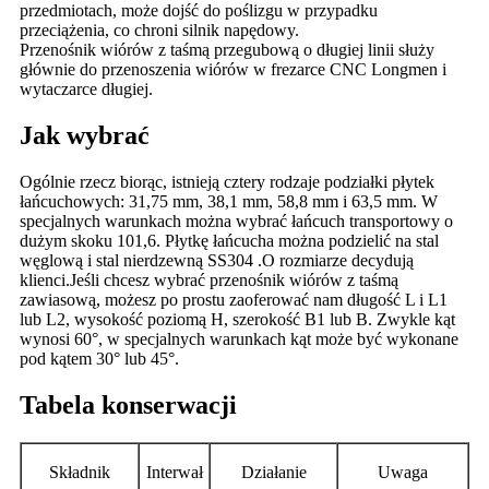
przedmiotach, może dojść do poślizgu w przypadku
przeciążenia, co chroni silnik napędowy.
Przenośnik wiórów z taśmą przegubową o długiej linii służy
głównie do przenoszenia wiórów w frezarce CNC Longmen i
wytaczarce długiej.
Jak wybrać
Ogólnie rzecz biorąc, istnieją cztery rodzaje podziałki płytek
łańcuchowych: 31,75 mm, 38,1 mm, 58,8 mm i 63,5 mm. W
specjalnych warunkach można wybrać łańcuch transportowy o
dużym skoku 101,6. Płytkę łańcucha można podzielić na stal
węglową i stal nierdzewną SS304 .O rozmiarze decydują
klienci.Jeśli chcesz wybrać przenośnik wiórów z taśmą
zawiasową, możesz po prostu zaoferować nam długość L i L1
lub L2, wysokość poziomą H, szerokość B1 lub B. Zwykle kąt
wynosi 60°, w specjalnych warunkach kąt może być wykonane
pod kątem 30° lub 45°.
Tabela konserwacji
Składnik
Interwał
Działanie
Uwaga