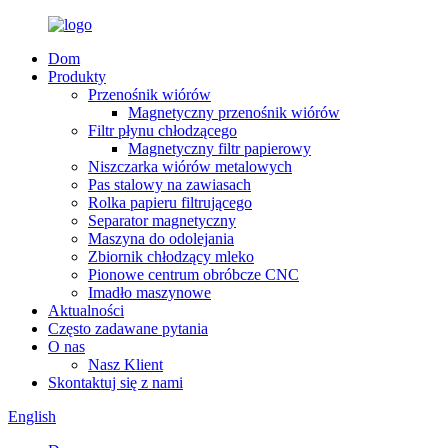
Dom
Produkty
Przenośnik wiórów
Magnetyczny przenośnik wiórów
Filtr płynu chłodzącego
Magnetyczny filtr papierowy
Niszczarka wiórów metalowych
Pas stalowy na zawiasach
Rolka papieru filtrującego
Separator magnetyczny
Maszyna do odolejania
Zbiornik chłodzący mleko
Pionowe centrum obróbcze CNC
Imadło maszynowe
Aktualności
Często zadawane pytania
O nas
Nasz Klient
Skontaktuj się z nami
English