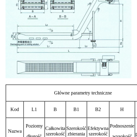
Główne parametry techniczne
Kod
L1
B
B1
B2
H
Poziomy
Podnoszenie
Całkowita
Szerokość
Efektywna
Nazwa
szerokość
zbierania
szerokość
długość
wysokość