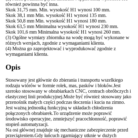
również powinna być inna.
Skok 31,75 mm. Min. wysokość H1 wynosi 100 mm.
Skok 38,1 mm Min. wysokość H1 wynosi 135 mm.
Skok 50,8 mm Min. wysokość H1 wynosi 180 mm.
Skok 63,5 mm Minimalna wysokość H1 wynosi 230 mm.
Skok 101,6 mm Minimalna wysokość H1 wynosi 260 mm.
(3) Ogólne wymiary zbiornika na wodę mogą być wykonane w
różnych wersjach, zgodnie z wymaganiami klienta.
(4) Można go zaprojektować i wyprodukować zgodnie z
wymaganiami klienta.
Opis
Stosowany jest głównie do zbierania i transportu wszelkiego
rodzaju wiórów w formie rolek, mas, pasków i bloków.Jest
szeroko stosowany w obrabiarkach CNC, centrach obróbczych i
elastycznej linii produkcyjnej.Może być również stosowany jako
przenośnik małych części podczas tłoczenia i kucia na zimno.
Jest ważną jednostką funkcyjną w układach chłodzenia
połączonych obrabiarek.To urządzenie może poprawić
środowisko operacyjne, zmniejszyć pracochłonność, poprawić
stopień automatyzacji.
Na osi głównej znajduje się mechaniczne zabezpieczenie przed
przeciążeniem.Gdy łańcuch zgarniający utknie w dużych