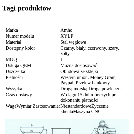
Tagi produktów
Marka
Amho
Numer modelu
XYLP
Materiał
Stal węglowa
Dostępny kolor
Czarny, biały, czerwony, szary,
żółty.
MOQ
1
Usługa QEM
Można dostosować
Uszczelka
Obudowa ze sklejki
Płatności
Western union, Money Gram,
Paypal, Przelew bankowy.
Wysyłka
Drogą morską.Drogą powietrzną
Czas dostawy
W ciągu 15 dni roboczych po
dokonaniu płatności.
WagaWymiar:Zastosowanie:
NiestandardoweŻyczenie
klientaMaszyna CNC