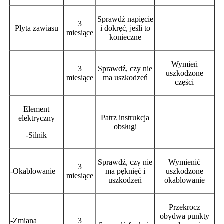
Sprawdź napięcie
3
Płyta zawiasu
i dokręć, jeśli to
miesiące
konieczne
Wymień
3
Sprawdź, czy nie
uszkodzone
miesiące
ma uszkodzeń
części
Element
Patrz instrukcja
elektryczny
obsługi
-Silnik
Sprawdź, czy nie
Wymienić
3
-Okablowanie
ma pęknięć i
uszkodzone
miesiące
uszkodzeń
okablowanie
Przekrocz
obydwa punkty
-Zmiana
3