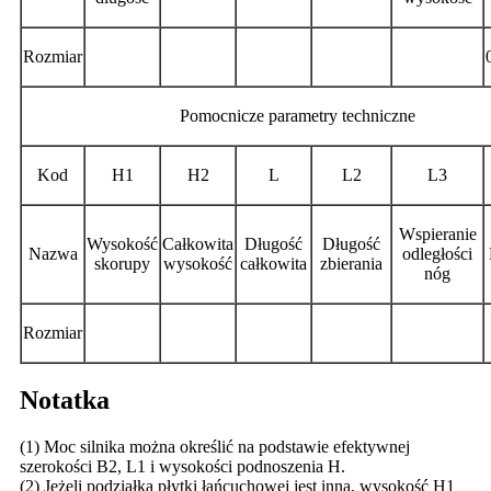
Rozmiar
Pomocnicze parametry techniczne
Kod
H1
H2
L
L2
L3
Wspieranie
Wysokość
Całkowita
Długość
Długość
Nazwa
odległości
skorupy
wysokość
całkowita
zbierania
nóg
Rozmiar
Notatka
(1) Moc silnika można określić na podstawie efektywnej
szerokości B2, L1 i wysokości podnoszenia H.
(2) Jeżeli podziałka płytki łańcuchowej jest inna, wysokość H1