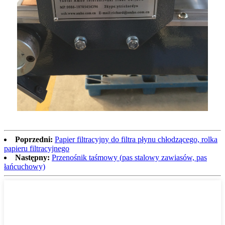
Poprzedni:
Papier filtracyjny do filtra płynu chłodzącego, rolka
papieru filtracyjnego
Następny:
Przenośnik taśmowy (pas stalowy zawiasów, pas
łańcuchowy)