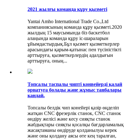
2021 жылғы команда құру қызметі
Yantai Amho International Trade Co.,Ltd
компаниясының команда құру қызметі.2020
жылдың 15 маусымында біз баскетбол
алаңында команда құру іс-шараларын
ұйымдастырдық.Бұл қызмет қызметкерлер
арасындағы қарым-қатынас пен түсіністікті
арттыруға, қызметкерлердің адалдығын
арттыруға, оның...
Топсалы таспалы чипті конвейерді қалай
орнатуға болады және жұмыс таңбалары
қандай.
Топсалы белдік чип конейері қазір өңделіп
жатқан CNC фрезерлік станок, CNC станок
өндіру желісі және кесу сияқты станок
жабдықтары сияқты қосалқы бағдарламалық
жасақтаманы өндіруде қолданылуы керек
және оны қолдану аясы өте кең таралған,