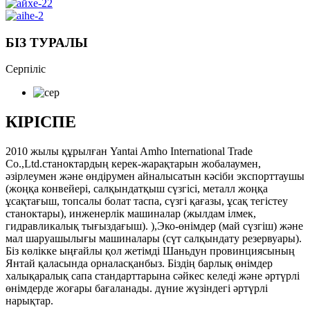
БІЗ ТУРАЛЫ
Серпіліс
КІРІСПЕ
2010 жылы құрылған Yantai Amho International Trade
Co.,Ltd.станоктардың керек-жарақтарын жобалаумен,
әзірлеумен және өндірумен айналысатын кәсіби экспорттаушы
(жоңқа конвейері, салқындатқыш сүзгісі, металл жоңқа
ұсақтағыш, топсалы болат таспа, сүзгі қағазы, ұсақ тегістеу
станоктары), инженерлік машиналар (жылдам ілмек,
гидравликалық тығыздағыш). ),Эко-өнімдер (май сүзгіш) және
мал шаруашылығы машиналары (сүт салқындату резервуары).
Біз көлікке ыңғайлы қол жетімді Шаньдун провинциясының
Янтай қаласында орналасқанбыз. Біздің барлық өнімдер
халықаралық сапа стандарттарына сәйкес келеді және әртүрлі
өнімдерде жоғары бағаланады. дүние жүзіндегі әртүрлі
нарықтар.