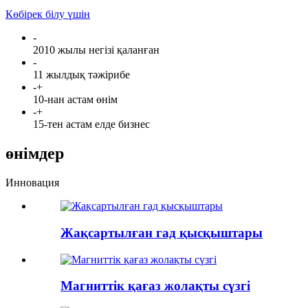
Көбірек білу үшін
-
2010 жылы негізі қаланған
-
11 жылдық тәжірибе
-
+
10-нан астам өнім
-
+
15-тен астам елде бизнес
өнімдер
Инновация
Жақсартылған гад қысқыштары
Магниттік қағаз жолақты сүзгі