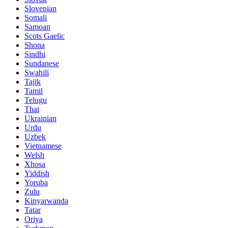
Slovenian
Somali
Samoan
Scots Gaelic
Shona
Sindhi
Sundanese
Swahili
Tajik
Tamil
Telugu
Thai
Ukrainian
Urdu
Uzbek
Vietnamese
Welsh
Xhosa
Yiddish
Yoruba
Zulu
Kinyarwanda
Tatar
Oriya