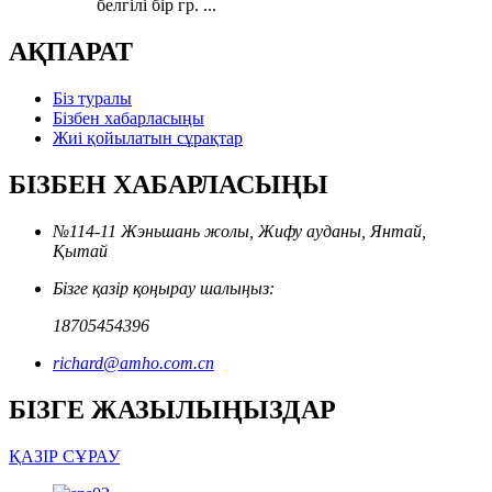
белгілі бір гр. ...
АҚПАРАТ
Біз туралы
Бізбен хабарласыңы
Жиі қойылатын сұрақтар
БІЗБЕН ХАБАРЛАСЫҢЫ
№114-11 Жэньшань жолы, Жифу ауданы, Янтай,
Қытай
Бізге қазір қоңырау шалыңыз:
18705454396
richard@amho.com.cn
БІЗГЕ ЖАЗЫЛЫҢЫЗДАР
ҚАЗІР СҰРАУ