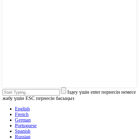
Іздеу үшін enter пернесін немесе
жабу үшін ESC пернесін басыңыз
English
French
German
Portuguese
Spanish
Russian