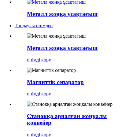
Металл жоңқа ұсақтағыш
Таңдаулы өнімдер
Металл жоңқа ұсақтағыш
өнімді көру
Магниттік сепаратор
өнімді көру
Станокқа арналған жоңқалы
конвейер
өнімді көру