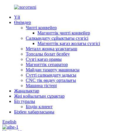
Үй
Өнімдер
Чипті конвейер
Магниттік чипті конвейер
Салқындату сұйықтығы сүзгісі
Магниттік қағаз жолағы сүзгісі
Металл жоңқа ұсақтағыш
Топсалы болат белбеу
Сүзгі қағаз орамы
Магниттік сепаратор
Майдан тазарту машинасы
Сүтті салқындату ыдысы
CNC тік өңдеу орталығы
Машина тістері
Жаңалықтар
Жиі қойылатын сұрақтар
Біз туралы
Біздің клиент
Бізбен хабарласыңы
English