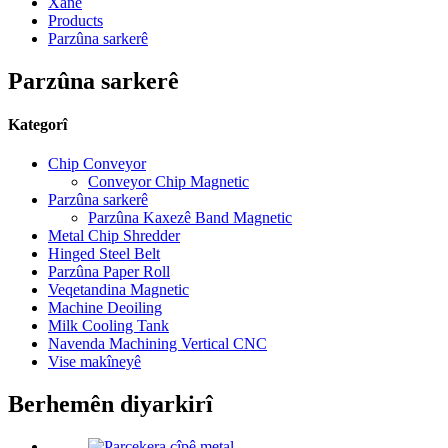
Xane
Products
Parzûna sarkerê
Parzûna sarkerê
Kategorî
Chip Conveyor
Conveyor Chip Magnetic
Parzûna sarkerê
Parzûna Kaxezê Band Magnetic
Metal Chip Shredder
Hinged Steel Belt
Parzûna Paper Roll
Veqetandina Magnetic
Machine Deoiling
Milk Cooling Tank
Navenda Machining Vertical CNC
Vise makîneyê
Berhemên diyarkirî