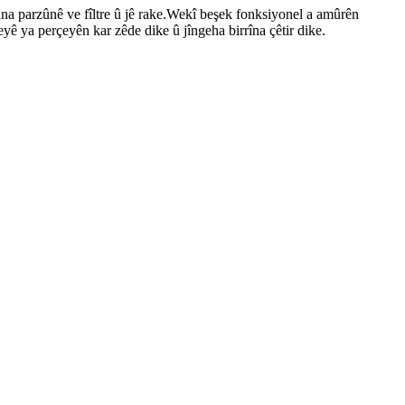
ana parzûnê ve fîltre û jê rake.Wekî beşek fonksiyonel a amûrên
eyê ya perçeyên kar zêde dike û jîngeha birrîna çêtir dike.