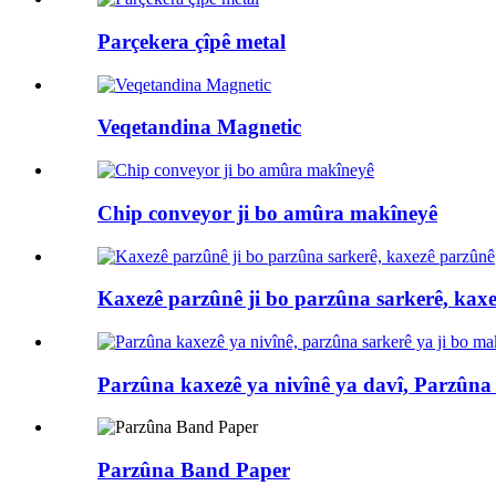
Parçekera çîpê metal
Veqetandina Magnetic
Chip conveyor ji bo amûra makîneyê
Kaxezê parzûnê ji bo parzûna sarkerê, kax
Parzûna kaxezê ya nivînê ya davî, Parzûna s
Parzûna Band Paper