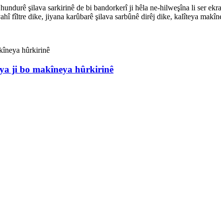
ndurê şilava sarkirinê de bi bandorkerî ji hêla ne-hilweşîna li ser ekr
ahî fîltre dike, jiyana karûbarê şilava sarbûnê dirêj dike, kalîteya makîn
ya ji bo makîneya hûrkirinê