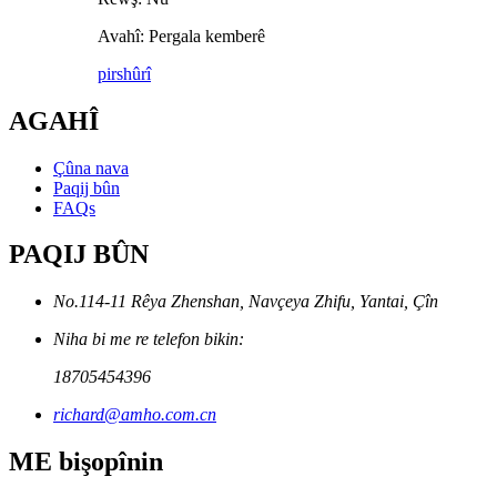
Avahî: Pergala kemberê
pirs
hûrî
AGAHÎ
Çûna nava
Paqij bûn
FAQs
PAQIJ BÛN
No.114-11 Rêya Zhenshan, Navçeya Zhifu, Yantai, Çîn
Niha bi me re telefon bikin:
18705454396
richard@amho.com.cn
ME bişopînin