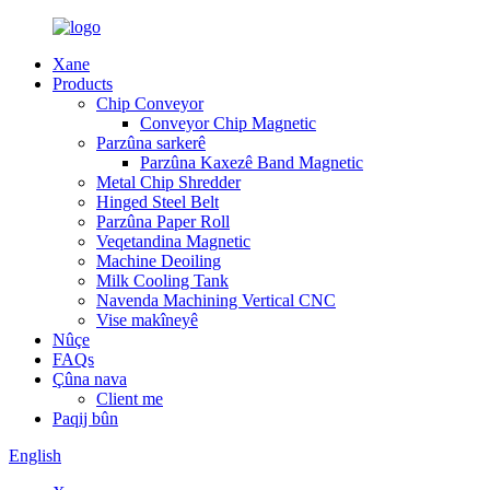
Xane
Products
Chip Conveyor
Conveyor Chip Magnetic
Parzûna sarkerê
Parzûna Kaxezê Band Magnetic
Metal Chip Shredder
Hinged Steel Belt
Parzûna Paper Roll
Veqetandina Magnetic
Machine Deoiling
Milk Cooling Tank
Navenda Machining Vertical CNC
Vise makîneyê
Nûçe
FAQs
Çûna nava
Client me
Paqij bûn
English