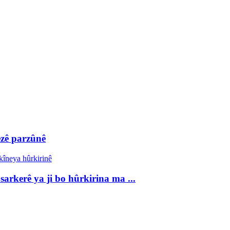
ezê parzûnê
arkerê ya ji bo hûrkirina ma ...