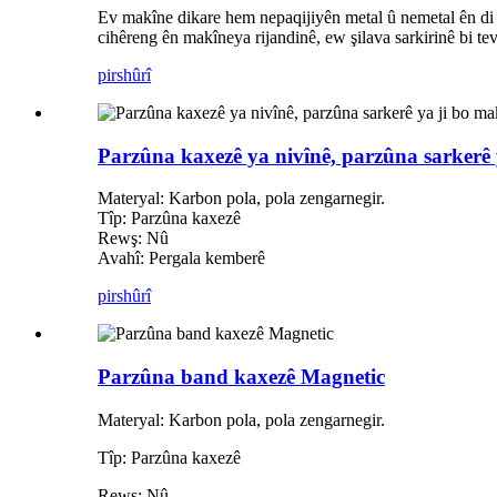
Ev makîne dikare hem nepaqijiyên metal û nemetal ên di hu
cihêreng ên makîneya rijandinê, ew şilava sarkirinê bi tev
pirs
hûrî
Parzûna kaxezê ya nivînê, parzûna sarkerê 
Materyal: Karbon pola, pola zengarnegir.
Tîp: Parzûna kaxezê
Rewş: Nû
Avahî: Pergala kemberê
pirs
hûrî
Parzûna band kaxezê Magnetic
Materyal: Karbon pola, pola zengarnegir.
Tîp: Parzûna kaxezê
Rewş: Nû