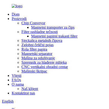
Dom
Proizvodi
Chip Conveyor
Magnetni transporter za čips
Filter rashladne tečnosti
Magnetni papirni trakasti filter
Sjeckalica metalnih čipova
Zglobni čelični pojas
Rola filter papira
Magnetski separator
Mašina za oduljivanje
Spremnik za hlađenje mlijeka
CNC vertikalni obradni centar
Mašinski škripac
Vijesti
FAQs
O nama
Naš klijent
Kontaktiraj nas
English