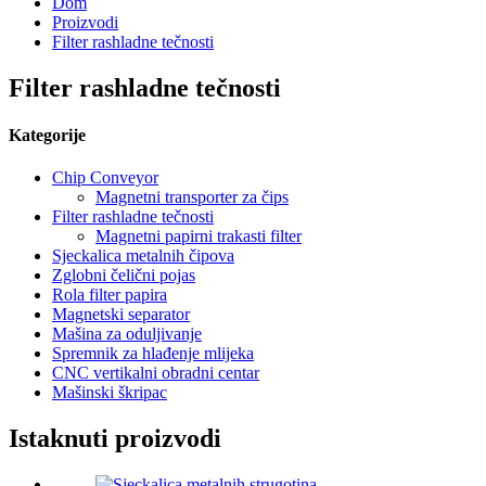
Dom
Proizvodi
Filter rashladne tečnosti
Filter rashladne tečnosti
Kategorije
Chip Conveyor
Magnetni transporter za čips
Filter rashladne tečnosti
Magnetni papirni trakasti filter
Sjeckalica metalnih čipova
Zglobni čelični pojas
Rola filter papira
Magnetski separator
Mašina za oduljivanje
Spremnik za hlađenje mlijeka
CNC vertikalni obradni centar
Mašinski škripac
Istaknuti proizvodi