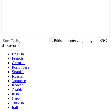
Pritisnite enter za pretragu ili ESC
da zatvorite
English
French
German
Portuguese
Spanish
Russian
Japanese
Korean
Arabic
Irish
Greek
Turkish
Italian