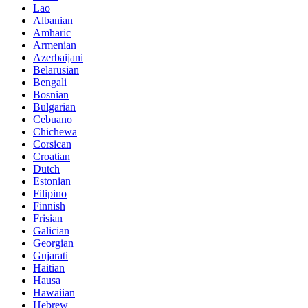
Lao
Albanian
Amharic
Armenian
Azerbaijani
Belarusian
Bengali
Bosnian
Bulgarian
Cebuano
Chichewa
Corsican
Croatian
Dutch
Estonian
Filipino
Finnish
Frisian
Galician
Georgian
Gujarati
Haitian
Hausa
Hawaiian
Hebrew