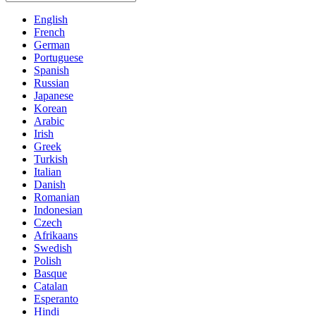
English
French
German
Portuguese
Spanish
Russian
Japanese
Korean
Arabic
Irish
Greek
Turkish
Italian
Danish
Romanian
Indonesian
Czech
Afrikaans
Swedish
Polish
Basque
Catalan
Esperanto
Hindi