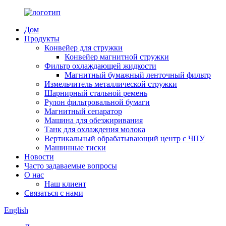
Дом
Продукты
Конвейер для стружки
Конвейер магнитной стружки
Фильтр охлаждающей жидкости
Магнитный бумажный ленточный фильтр
Измельчитель металлической стружки
Шарнирный стальной ремень
Рулон фильтровальной бумаги
Магнитный сепаратор
Машина для обезжиривания
Танк для охлаждения молока
Вертикальный обрабатывающий центр с ЧПУ
Машинные тиски
Новости
Часто задаваемые вопросы
О нас
Наш клиент
Связаться с нами
English