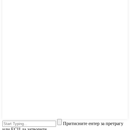
Притисните ентер за претрагу
или ЕСЦ да затворите