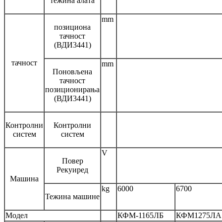
тежина алата
mm
позициона
тачност
(ВДИ3441)
тачност
mm
Поновљена
тачност
позиционирања
(ВДИ3441)
Контролни
Контролни
систем
систем
V
Повер
Рекуиред
Машина
kg
6000
6700
Тежина машине
Модел
КФМ-1165ЛБ
КФМ1275ЛА