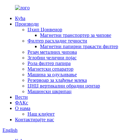
Кућа
Производи
Цхип Цонвеиор
Магнетни транспортер за чипове
Филтер расхладне течности
Магнетни папирни тракасти филтер
Резач металних чипова
Зглобни челични појас
Рола филтер папира
Магнетски сепаратор
Машина за одуљивање
Резервоар за хлађење млека
ЦНЦ вертикални обрадни центар
Машински шкрипац
Вести
ФАКс
О нама
Наш клијент
Контактирајте нас
English