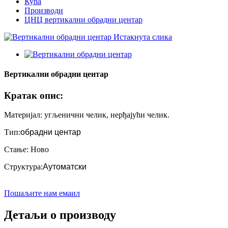
Кућа
Производи
ЦНЦ вертикални обрадни центар
Вертикални обрадни центар
Кратак опис:
Материјал: угљенични челик, нерђајући челик.
Тип:
обрадни центар
Стање: Ново
Структура:
Аутоматски
Пошаљите нам емаил
Детаљи о производу