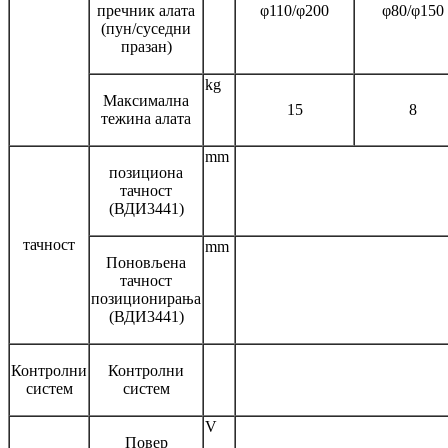
пречник алата
φ110/φ200
φ80/φ150
(пун/суседни
празан)
kg
Максимална
15
8
тежина алата
mm
позициона
тачност
(ВДИ3441)
тачност
mm
Поновљена
тачност
позиционирања
(ВДИ3441)
Контролни
Контролни
систем
систем
V
Повер