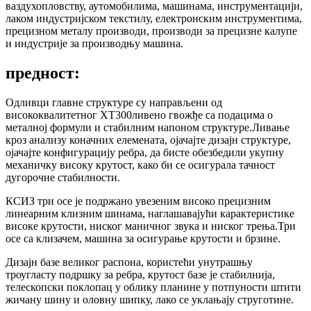
ваздухопловству, аутомобилима, машинама, инструментацији,
лаком индустријском текстилу, електронским инструментима,
прецизном металу производи, производи за прецизне калупе
и индустрије за производњу машина.
предност:
Одливци главне структуре су направљени од
висококвалитетног ХТ300
ливено гвожђе са подацима о
металној формули и стабилним напоном структуре.Ливање
кроз анализу коначних елемената, ојачајте дизајн структуре,
ојачајте конфигурацију ребра, да бисте обезбедили укупну
механичку високу крутост, како би се осигурала тачност
дугорочне стабилности.
КСИЗ три осе је подржано увезеним високо прецизним
линеарним клизним шинама, наглашавајући карактеристике
високе крутости, ниског маничног звука и ниског трења.Три
осе са клизачем, машина за осигурање крутости и брзине.
Дизајн базе великог распона, користећи унутрашњу
троугласту подршку за ребра, крутост базе је стабилнија,
телескопски поклопац у облику планине у потпуности штити
жичану шину и оловну шипку, лако се уклањају струготине.