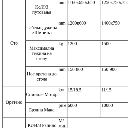
mm
1160к650к650
1250к750к75
Кс/И/З
путовања
mm
1200к600
1400к750
Табела: дужина
×
Ширина
Сто
kg
1200
1500
Максимална
тежина на
столу
mm
150-800
150-900
Нос вретена до
стола
kw
15/18.5
11/15
Спиндле Мотор
Вретено
рпм
6000
10000
Брзина Макс
М/
Кс/И/З Рапидс
мин