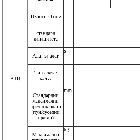
Цхангер Типе
стандард
капацитета
s
Алат за алат
Тип алата/
АТЦ
конус
mm
Стандардни
максимални
пречник алата
(пун/суседни
празан)
kg
Максимална