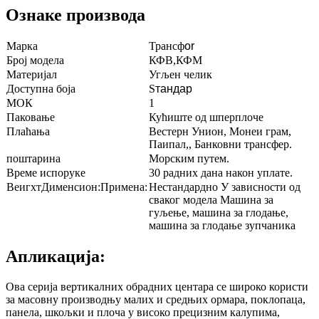
Ознаке производа
Марка
Трансф
or
Број модела
КФВ,КФМ
Материјал
Угљен челик
Доступна боја
S
тандар
МОК
1
Паковање
Кућиште од шперплоче
Плаћања
Вестерн Унион, Монеи грам,
Паипал,, Банковни трансфер.
поштарина
Морским путем.
Време испоруке
30 радних дана након уплате.
ВеигхтДименсион:Примена:
Нестандардно У зависности од
сваког модела Машина за
гуљење, машина за глодање,
машина за глодање зупчаника
Апликација:
Ова серија вертикалних обрадних центара се широко користи
за масовну производњу малих и средњих ормара, поклопаца,
панела, шкољки и плоча у високо прецизним калупима,