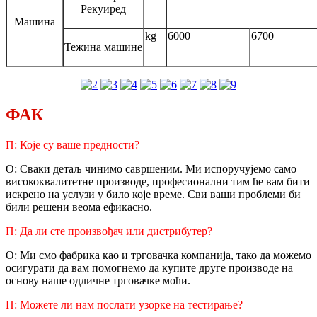
Рекуиред
Машина
kg
6000
6700
Тежина машине
ФАК
П: Које су ваше предности?
О: Сваки детаљ чинимо савршеним. Ми испоручујемо само
висококвалитетне производе, професионални тим ће вам бити
искрено на услузи у било које време. Сви ваши проблеми би
били решени веома ефикасно.
П: Да ли сте произвођач или дистрибутер?
О: Ми смо фабрика као и трговачка компанија, тако да можемо
осигурати да вам помогнемо да купите друге производе на
основу наше одличне трговачке моћи.
П: Можете ли нам послати узорке на тестирање?