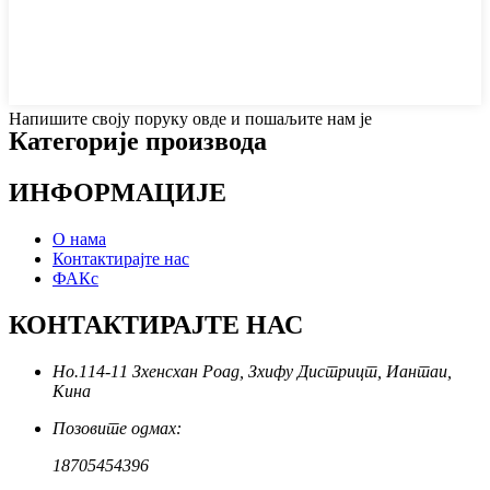
Напишите своју поруку овде и пошаљите нам је
Категорије производа
ИНФОРМАЦИЈЕ
О нама
Контактирајте нас
ФАКс
КОНТАКТИРАЈТЕ НАС
Но.114-11 Зхенсхан Роад, Зхифу Дистрицт, Иантаи,
Кина
Позовите одмах:
18705454396