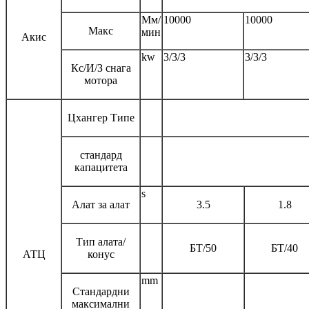
Мм/
10000
10000
Макс
мин
Акис
kw
3/3/3
3/3/3
Кс/И/З снага
мотора
Цхангер Типе
стандард
капацитета
s
Алат за алат
3.5
1.8
Тип алата/
БТ/50
БТ/40
АТЦ
конус
mm
Стандардни
максимални