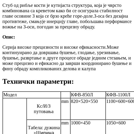
Стуб од рибље кости је кутијаста структура, која је чврсто
комбинована са креветом како би се осигурала стабилност
главе осовине З која се брзо креће горе-доле.З-оса без дизајна
противтеже, смањује инерцију главе, побољшава перформансе
вожње на З-оси, погодан за прецизну обраду.
Опис:
Серија високе прецизности и високе ефикасности.Може
континуирано да довршава бушење, глодање, урезивање,
бушење, развртање и друге процесе обраде једним стезањем, и
може прецизно и ефикасно да заврши координирано бушење и
фину обраду компликованих делова и калупа
Технички параметри:
Модел
КФВ-850Л
КФВ-1100Л
mm
820×520×550
1100×600×60
Кс/И/З
путовања
mm
1000×450
1050×600
Табела: дужина
×
Ширина