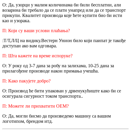
О: Да, узорци у малим количинама би били бесплатни, али
возарина би требало да се плати унапред или да се транспорт
прикупи. Квалитет производа које ћете купити био би исти
као и узорака.
П: Који су ваши услови плаћања?
:Т/Т,Л/Ц на видику.Вестерн Унион било који паипат је такође
доступан ако вам одговара.
П: Шта кажете на време испоруке?
О: У року од 3-7 дана за робу на залихама, 10-25 дана за
прилагођене производе након примања учешћа.
П: Како пакујете добро?
О: Производ ће бити упакован у дрвену
кућиште како би се
осигурала сигурност током транспорта.
.
П: Можете ли прихватити ОЕМ?
О: Да, могли бисмо да произведемо машину са вашим
логотипом, брендом итд.