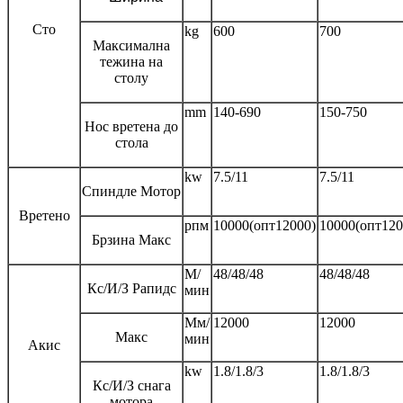
Сто
kg
600
700
Максимална
тежина на
столу
mm
140-690
150-750
Нос вретена до
стола
kw
7.5/11
7.5/11
Спиндле Мотор
Вретено
рпм
10000(опт12000)
10000(опт120
Брзина Макс
М/
48/48/48
48/48/48
Кс/И/З Рапидс
мин
Мм/
12000
12000
Макс
мин
Акис
kw
1.8/1.8/3
1.8/1.8/3
Кс/И/З снага
мотора