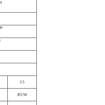
)
00
3
3.5
BT/50