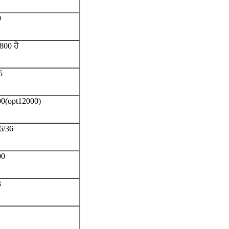
0
800 ਹੈ
5
0(opt12000)
6/36
00
3