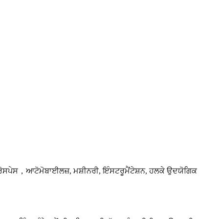
, ਏਰੋਸਪੇਸ，ਆਟੋਮੋਬਾਈਲਜ਼, ਮਸ਼ੀਨਰੀ, ਇੰਸਟਰੂਮੈਂਟੇਸ਼ਨ, ਹਲਕੇ ਉਦਯੋਗਿਕ