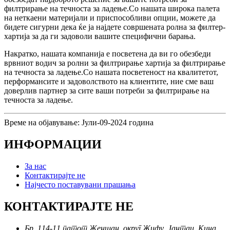
филтрирање на течноста за ладење.Со нашата широка палета
на неткаени материјали и приспособливи опции, можете да
бидете сигурни дека ќе ја најдете совршената ролна за филтер-
хартија за да ги задоволи вашите специфични барања.
Накратко, нашата компанија е посветена да ви го обезбеди
врвниот водич за ролни за филтрирање хартија за филтрирање
на течноста за ладење.Со нашата посветеност на квалитетот,
перформансите и задоволството на клиентите, ние сме ваш
доверлив партнер за сите ваши потреби за филтрирање на
течноста за ладење.
Време на објавување: Јули-09-2024 година
ИНФОРМАЦИИ
За нас
Контактирајте не
Најчесто поставувани прашања
КОНТАКТИРАЈТЕ НЕ
Бр. 114-11 патот Женшан, округ Жифу, Јантаи, Кина