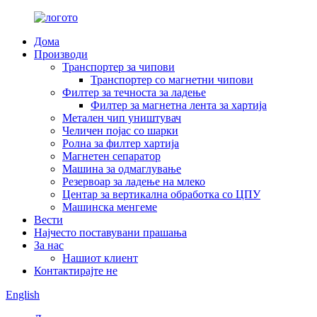
Дома
Производи
Транспортер за чипови
Транспортер со магнетни чипови
Филтер за течноста за ладење
Филтер за магнетна лента за хартија
Метален чип уништувач
Челичен појас со шарки
Ролна за филтер хартија
Магнетен сепаратор
Машина за одмаглување
Резервоар за ладење на млеко
Центар за вертикална обработка со ЦПУ
Машинска менгеме
Вести
Најчесто поставувани прашања
За нас
Нашиот клиент
Контактирајте не
English