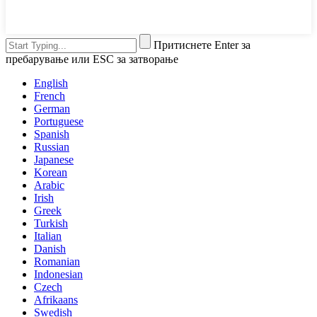
Притиснете Enter за
пребарување или ESC за затворање
English
French
German
Portuguese
Spanish
Russian
Japanese
Korean
Arabic
Irish
Greek
Turkish
Italian
Danish
Romanian
Indonesian
Czech
Afrikaans
Swedish