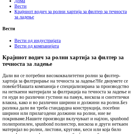
Дома
Вести
Крајниот водич за ролни хартија за филтер за течноста
за ладење
Вести
Вести од индустријата
Вести од компанијата
Крајниот водич за ролни хартија за филтер за
течноста за ладење
Дали ви се потребни висококвалитетни ролни за филтер-
хартија за филтрирање на течноста за ладење?Не двоумете се
повеќе!Нашата компанија е специјализирана за производство
на неткаени материјали за филтрација на течноста за ладење и
ги нуди во различни густини на памук, вискоза и синтетички
влакна, како и во различни ширини и должини на ролни.Без
разлика дали ви треба стандардна конструкција, посебни
ширини или прилагодени должини на ролни, ние ве
покриваме.Нашите производи вклучуваат и најлон, spunbond
полипропилен, spunbond полиестер, вискоза и други неткаен
материјал во ролни, листови, кругови, кеси или која било