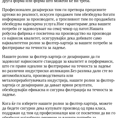
друга форма или форма што можеби ќе ви треба.
Професионален дизајнерски тим ги претвора прецизните
цртежи во реалност, искусен продажен тим обезбедува богати
информации за производите, а трпеливиот тим по продажбата
обезбедува најискрена услуга.Ние гарантираме дека вашите
потреби се задоволуваат на секој чекор од патот.Нашата
робусна фабрика е посветена на производство на производи
со највисок квалитет, осигурувајќи дека добивате само
најквалитетни ролни за филтер-хартија за вашите потреби за
филтрирање на течноста за ладење.
Нашите ролни за филтер-хартија се дизајнирани да ги
задоволат највисоките стандарди за квалитет и перформанси,
што ги прави идеални за филтрирање на течноста за ладење
во различни индустриски апликации.Без разлика дали сте во
автомобилската, производствената или
металопреработувачката индустрија, нашите ролни за филтер-
хартија се дизајнирани да даваат врвни резултати,
обезбедувајќи ефикасна и сигурна филтрација на течноста за
ладење.
Кога ќе ги изберете нашите ролни за филтер-хартија, можете
да бидете сигурни дека купувате производ од прва класа,
поддржан од тим од професионалци кои се посветени да ви го
обезбедат најдоброто решение за вашите потреби за