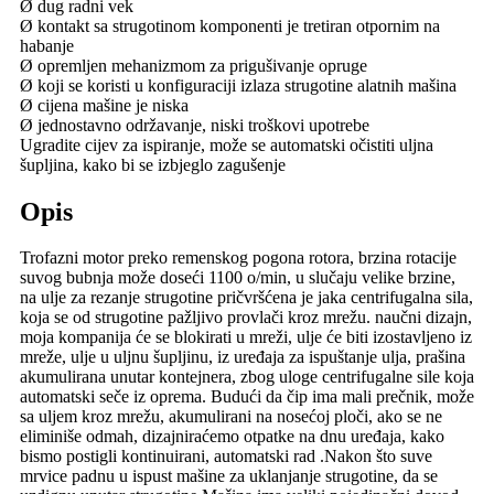
Ø dug radni vek
Ø kontakt sa strugotinom komponenti je tretiran otpornim na
habanje
Ø opremljen mehanizmom za prigušivanje opruge
Ø koji se koristi u konfiguraciji izlaza strugotine alatnih mašina
Ø cijena mašine je niska
Ø jednostavno održavanje, niski troškovi upotrebe
Ugradite cijev za ispiranje, može se automatski očistiti uljna
šupljina, kako bi se izbjeglo zagušenje
Opis
Trofazni motor preko remenskog pogona rotora, brzina rotacije
suvog bubnja može doseći 1100 o/min, u slučaju velike brzine,
na ulje za rezanje strugotine pričvršćena je jaka centrifugalna sila,
koja se od strugotine pažljivo provlači kroz mrežu. naučni dizajn,
moja kompanija će se blokirati u mreži, ulje će biti izostavljeno iz
mreže, ulje u uljnu šupljinu, iz uređaja za ispuštanje ulja, prašina
akumulirana unutar kontejnera, zbog uloge centrifugalne sile koja
automatski seče iz oprema. Budući da čip ima mali prečnik, može
sa uljem kroz mrežu, akumulirani na nosećoj ploči, ako se ne
eliminiše odmah, dizajniraćemo otpatke na dnu uređaja, kako
bismo postigli kontinuirani, automatski rad .Nakon što suve
mrvice padnu u ispust mašine za uklanjanje strugotine, da se