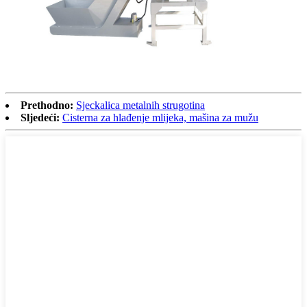
Prethodno:
Sjeckalica metalnih strugotina
Sljedeći:
Cisterna za hlađenje mlijeka, mašina za mužu