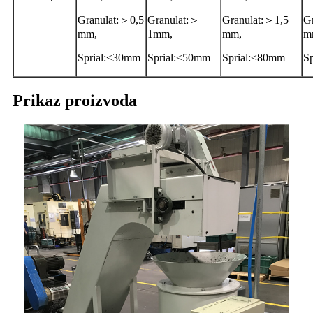
Granulat:＞0,5
Granulat:＞
Granulat:＞1,5
G
mm,
1mm,
mm,
m
Sprial:≤30mm
Sprial:≤50mm
Sprial:≤80mm
S
Prikaz proizvoda