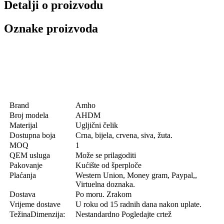
Detalji o proizvodu
Oznake proizvoda
Brand
Amho
Broj modela
AHDM
Materijal
Ugljični čelik
Dostupna boja
Crna, bijela, crvena, siva, žuta.
MOQ
1
QEM usluga
Može se prilagoditi
Pakovanje
Kućište od šperploče
Plaćanja
Western Union, Money gram, Paypal,,
Virtuelna doznaka.
Dostava
Po moru. Zrakom
Vrijeme dostave
U roku od 15 radnih dana nakon uplate.
TežinaDimenzija:
Nestandardno Pogledajte crtež