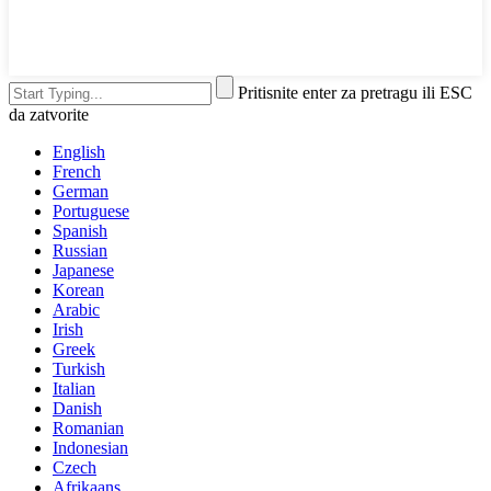
Pritisnite enter za pretragu ili ESC
da zatvorite
English
French
German
Portuguese
Spanish
Russian
Japanese
Korean
Arabic
Irish
Greek
Turkish
Italian
Danish
Romanian
Indonesian
Czech
Afrikaans