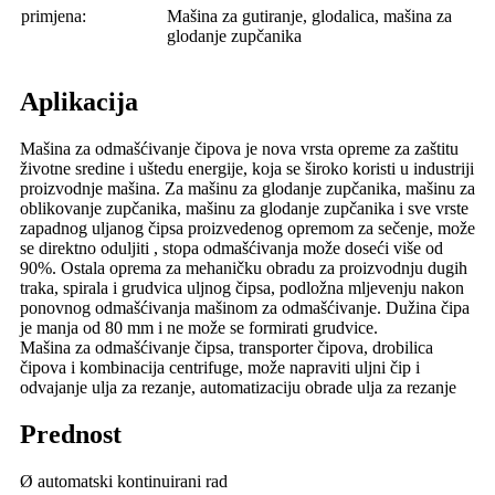
primjena:
Mašina za gutiranje, glodalica, mašina za
glodanje zupčanika
Aplikacija
Mašina za odmašćivanje čipova je nova vrsta opreme za zaštitu
životne sredine i uštedu energije, koja se široko koristi u industriji
proizvodnje mašina. Za mašinu za glodanje zupčanika, mašinu za
oblikovanje zupčanika, mašinu za glodanje zupčanika i sve vrste
zapadnog uljanog čipsa proizvedenog opremom za sečenje, može
se direktno oduljiti , stopa odmašćivanja može doseći više od
90%. Ostala oprema za mehaničku obradu za proizvodnju dugih
traka, spirala i grudvica uljnog čipsa, podložna mljevenju nakon
ponovnog odmašćivanja mašinom za odmašćivanje. Dužina čipa
je manja od 80 mm i ne može se formirati grudvice.
Mašina za odmašćivanje čipsa, transporter čipova, drobilica
čipova i kombinacija centrifuge, može napraviti uljni čip i
odvajanje ulja za rezanje, automatizaciju obrade ulja za rezanje
Prednost
Ø automatski kontinuirani rad