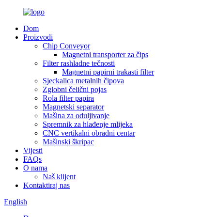
Dom
Proizvodi
Chip Conveyor
Magnetni transporter za čips
Filter rashladne tečnosti
Magnetni papirni trakasti filter
Sjeckalica metalnih čipova
Zglobni čelični pojas
Rola filter papira
Magnetski separator
Mašina za oduljivanje
Spremnik za hlađenje mlijeka
CNC vertikalni obradni centar
Mašinski škripac
Vijesti
FAQs
O nama
Naš klijent
Kontaktiraj nas
English