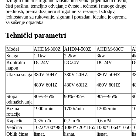
uzdignu unutar strugotine.Mašina ima veliki pojedinačni dovod,
čisti prašinu, temeljno odvajanje čvrste i tečnosti i mnoge druge
prednosti, prema dizajneru strugotine za rezanje, Izdržljiv,
jednostavan za rukovanje, siguran i pouzdan, idealna je oprema
za sušenje otpadaka.
Tehnički parametri
Model
AHDM-300Z
AHDM-500Z
AHDM-600T
A
Snaga
1.1kw
2.2kw
3kw
4
Kontrolni
DC24V
DC24V
DC24V
D
napon
Ulazna snaga
380V 50HZ
380V 50HZ
380V 50HZ
3
480V 60HZ
480V 60HZ
480V 60HZ
4
Stopa
90%~95%
90%~95%
90%~95%
9
odmašćivanja
Brzina
1900r/min
1700r/min
1200r/min
1
rotacije
Kapacitet
0,35m³/h
0,7 m³/h
0,6 m³/h
1,
Veličina
1022*700*982
1080*726*1165
1000*1064*1050
1
Oblik čipsa
lisnat,
lisnat,
lisnat,
li