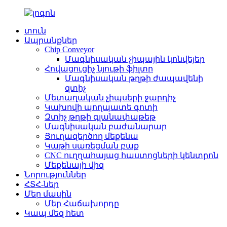
տուն
Ապրանքներ
Chip Conveyor
Մագնիսական չիպային կոնվեյեր
Հովացուցիչ նյութի ֆիլտր
Մագնիսական թղթի ժապավենի
զտիչ
Մետաղական չիպսերի ջարդիչ
Կախովի պողպատե գոտի
Զտիչ թղթի գլանափաթեթ
Մագնիսական բաժանարար
Յուղազերծող մեքենա
Կաթի սառեցման բաք
CNC ուղղահայաց հաստոցների կենտրոն
Մեքենայի վիզ
Նորություններ
ՀՏՀ-ներ
Մեր մասին
Մեր Հաճախորդը
Կապ մեզ հետ