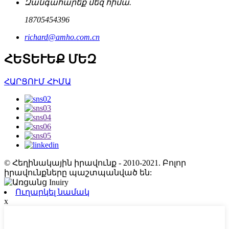
Զանգահարեք մեզ հիմա.
18705454396
richard@amho.com.cn
ՀԵՏԵՒԵՔ ՄԵԶ
ՀԱՐՑՈՒՄ ՀԻՄԱ
© Հեղինակային իրավունք - 2010-2021. Բոլոր
իրավունքները պաշտպանված են:
Ուղարկել նամակ
x